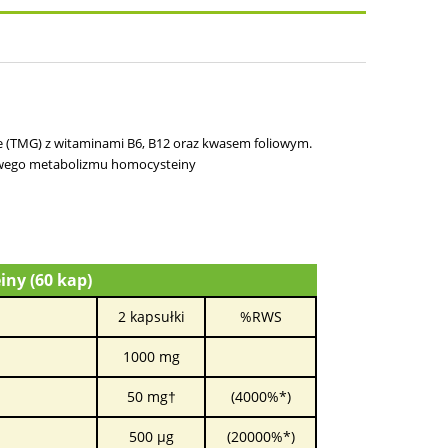
e (TMG) z witaminami B6, B12 oraz kwasem foliowym.
owego metabolizmu homocysteiny
ny (60 kap)
2 kapsułki
%RWS
1000 mg
50 mg†
(4000%*)
500 µg
(20000%*)