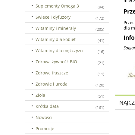
mlecz
Suplementy Omega 3
(94)
Prz
Świece i dyfuzory
(172)
Przec
dla m
Witaminy i minerały
(205)
Inf
Witaminy dla kobiet
(41)
Solga
Witaminy dla mężczyzn
(16)
Zdrowa żywność BIO
(21)
Zdrowe tłuszcze
(11)
Zdrowie i uroda
(120)
Zioła
(51)
NAJCZ
Krótka data
(131)
Nowości
Promocje