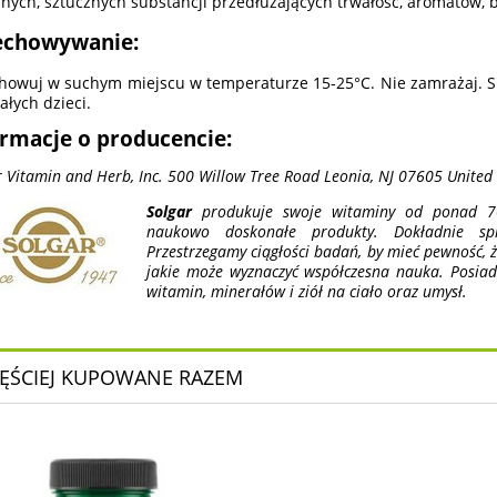
nych, sztucznych substancji przedłużających trwałość, aromatów, 
echowywanie:
howuj w suchym miejscu w temperaturze 15-25°C. Nie zamrażaj. 
ałych dzieci.
ormacje o producencie:
r Vitamin and Herb, Inc. 500 Willow Tree Road Leonia, NJ 07605 United 
Solgar
produkuje swoje witaminy od ponad 70
naukowo doskonałe produkty. Dokładnie spr
Przestrzegamy ciągłości badań, by mieć pewność, 
jakie może wyznaczyć współczesna nauka. Posi
witamin, minerałów i ziół na ciało oraz umysł.
ĘŚCIEJ KUPOWANE RAZEM