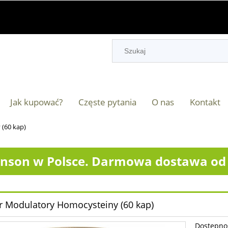
Jak kupować?
Częste pytania
O nas
Kontakt
(60 kap)
nson w Polsce. Darmowa dostawa od 2
r Modulatory Homocysteiny (60 kap)
Dostępno