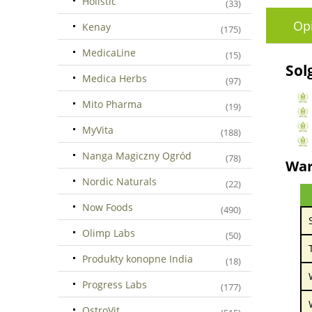
Holistic
(33)
Op
Kenay
(175)
MedicaLine
(15)
Sol
Medica Herbs
(97)
Mito Pharma
(19)
MyVita
(188)
Nanga Magiczny Ogród
(78)
War
Nordic Naturals
(22)
Now Foods
(490)
Olimp Labs
(50)
Produkty konopne India
(18)
Progress Labs
(177)
OstroVit