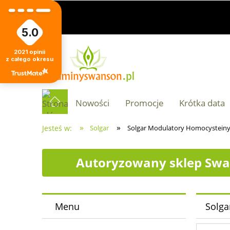
5.0
2021
opinii
z całego okresu
Nowości
Promocje
Krótka data
»
»
Jesteś w:
Solgar
Solgar Modulatory Homocysteiny 
Autoryzowany sklep Swa
Menu
Solga