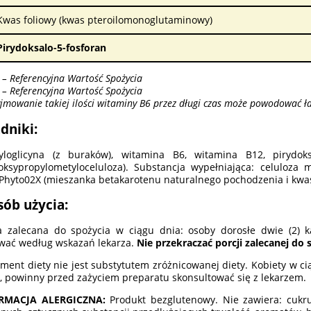
Kwas foliowy (kwas pteroilomonoglutaminowy)
Pirydoksalo-5-fosforan
– Referencyjna Wartość Spożycia
– Referencyjna Wartość Spożycia
yjmowanie takiej ilości witaminy B6 przez długi czas może powodować ł
dniki:
yloglicyna (z buraków), witamina B6, witamina B12, pirydoks
oksypropylometyloceluloza). Substancja wypełniająca: celuloza m
Phyto02X (mieszanka betakarotenu naturalnego pochodzenia i kwa
sób użycia:
a zalecana do spożycia w ciągu dnia: osoby dorosłe dwie (2) ka
wać według wskazań lekarza.
Nie przekraczać porcji zalecanej do 
ment diety nie jest substytutem zróżnicowanej diety. Kobiety w ci
, powinny przed zażyciem preparatu skonsultować się z lekarzem.
RMACJA ALERGICZNA:
Produkt bezglutenowy. Nie zawiera: cukru, 