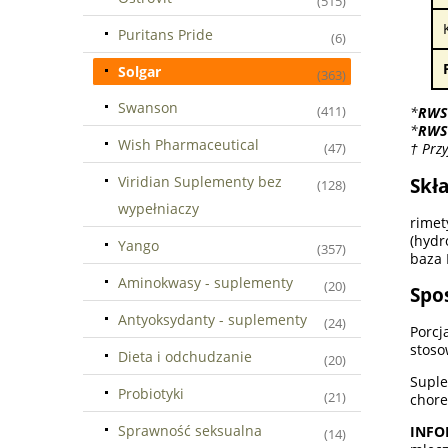
(515)
Puritans Pride
(6)
Solgar
(363)
Swanson
(411)
*
RWS
*
RWS
Wish Pharmaceutical
† Prz
(47)
Viridian Suplementy bez
Skła
(128)
wypełniaczy
rimet
(hydr
Yango
(357)
baza 
Aminokwasy - suplementy
(20)
Spo
Antyoksydanty - suplementy
(24)
Porcj
stoso
Dieta i odchudzanie
(20)
Suple
Probiotyki
(21)
chore
Sprawność seksualna
INFO
(14)