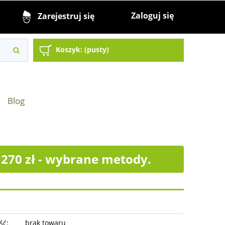
Zaloguj się
Zarejestruj się
Koszyk:
(pusty)
Blog
70 zł - wybrane metody.
ść:
brak towaru