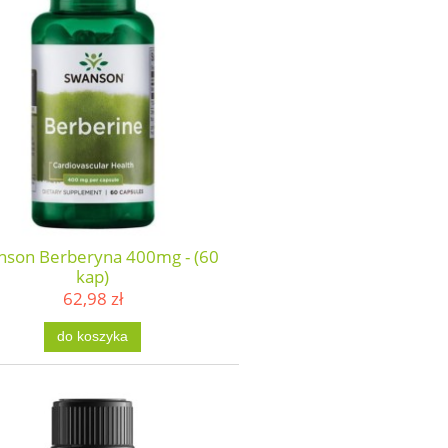
nson Berberyna 400mg - (60
kap)
62,98 zł
do koszyka