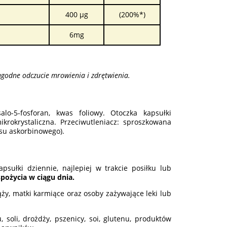
400 µg
(200%*)
6mg
agodne odczucie mrowienia i zdrętwienia.
alo-5-fosforan, kwas foliowy. Otoczka kapsułki
ikrokrystaliczna. Przeciwutleniacz: sproszkowana
su askorbinowego).
psułki dziennie, najlepiej w trakcie posiłku lub
spożycia w ciągu dnia.
ąży, matki karmiące oraz osoby zażywające leki lub
soli, drożdży, pszenicy, soi, glutenu, produktów