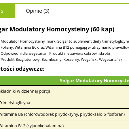
is
Opinie
(3)
gar Modulatory Homocysteiny (60 kap)
Modulator Homocysteiny marki Solgar to suplement diety trimetyloglicyn
Foliany, Witamina B6 oraz Witamina B12 pomagają w utrzymaniu prawidł
Odpowiedni dla wegetarian. Produkt nie zawiera cukrów i skrobi
Produkt Bezglutenowy, Bezmleczny, Koszerny, Wegański, Wegetariański
tości odżywcze:
Solgar Modulatory Homocystei
Składniki w dziennej porcji
Trimetyloglicyna
Witamina B6 (chlorowodorek pirydoksyny, pirydoksalo-5-fosforan)
Witamina B12 (cyjanokobalamina)