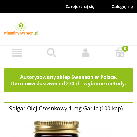
Zarejestruj się
Zaloguj się
Autoryzowany sklep Swanson w Polsce.
Darmowa dostawa od 270 zł - wybrane metody.
Solgar Olej Czosnkowy 1 mg Garlic (100 kap)