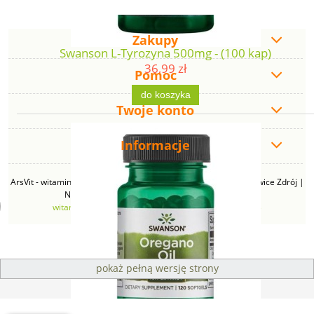
Zakupy
Swanson L-Tyrozyna 500mg - (100 kap)
36,99 zł
Pomoc
do koszyka
Twoje konto
Informacje
ArsVit - witaminyswanson.pl | ul. Zimowa 49B, 43-230 Goczałkowice Zdrój |
NIP: 6381219140 | REGON: 276280385 | Email:
witaminyswanson@gmail.com
| Telefon:
665 626 833
pokaż pełną wersję strony
Sklep internetowy Shoper Premium