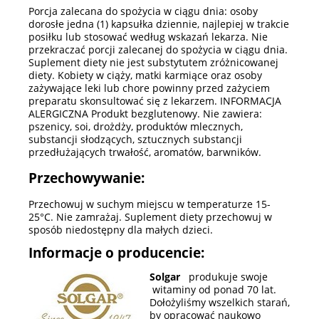
Porcja zalecana do spożycia w ciągu dnia: osoby
dorosłe jedna (1) kapsułka dziennie, najlepiej w trakcie
posiłku lub stosować według wskazań lekarza. Nie
przekraczać porcji zalecanej do spożycia w ciągu dnia.
Suplement diety nie jest substytutem zróżnicowanej
diety. Kobiety w ciąży, matki karmiące oraz osoby
zażywające leki lub chore powinny przed zażyciem
preparatu skonsultować się z lekarzem. INFORMACJA
ALERGICZNA Produkt bezglutenowy. Nie zawiera:
pszenicy, soi, drożdży, produktów mlecznych,
substancji słodzących, sztucznych substancji
przedłużających trwałość, aromatów, barwników.
Przechowywanie:
Przechowuj w suchym miejscu w temperaturze 15-
25°C. Nie zamrażaj. Suplement diety przechowuj w
sposób niedostępny dla małych dzieci.
Informacje o producencie:
Solgar
produkuje swoje
witaminy od ponad 70 lat.
Dołożyliśmy wszelkich starań,
by opracować naukowo