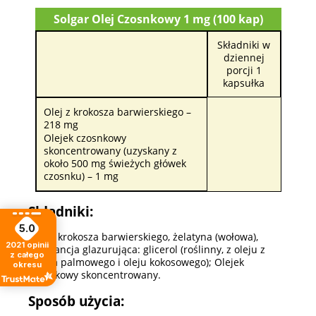
Solgar Olej Czosnkowy 1 mg (100 kap)
Składniki w
dziennej
porcji 1
kapsułka
Olej z krokosza barwierskiego –
218 mg
Olejek czosnkowy
skoncentrowany (uzyskany z
około 500 mg świeżych główek
czosnku) – 1 mg
Składniki:
5.0
Olej z krokosza barwierskiego, żelatyna (wołowa),
2021
opinii
substancja glazurująca: glicerol (roślinny, z oleju z
z całego
ziarna palmowego i oleju kokosowego); Olejek
okresu
czosnkowy skoncentrowany.
Sposób użycia: