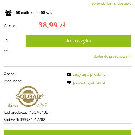
sprawdź formy dostawy
Cena nie zawiera ewentualnych kosztów płatności
50
osób
kupiło
58
szt.
38,99 zł
Cena:
do koszyka
szt.
dodaj do przechowalni
Ocena:
zapytaj o produkt
Producent:
poleć znajomemu
Kod produktu:
45C7-840DF
Kod EAN:
033984012202