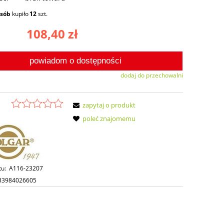
osób
kupiło
12
szt.
108,40 zł
powiadom o dostępności
dodaj do przechowalni
zapytaj o produkt
poleć znajomemu
tu:
A116-23207
33984026605