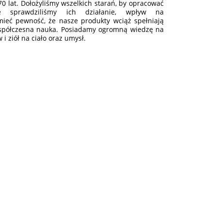
 lat. Dołożyliśmy wszelkich starań, by opracować
e sprawdziliśmy ich działanie, wpływ na
mieć pewność, że nasze produkty wciąż spełniają
spółczesna nauka. Posiadamy ogromną wiedzę na
 ziół na ciało oraz umysł.