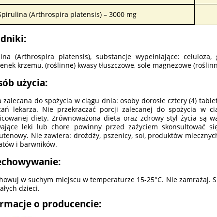
Spirulina (Arthrospira platensis) – 3000 mg
dniki:
lina (Arthrospira platensis), substancje wypełniające: celuloza
enek krzemu, (roślinne) kwasy tłuszczowe, sole magnezowe (roślin
sób użycia:
a zalecana do spożycia w ciągu dnia: osoby dorosłe cztery (4) tablet
ań lekarza. Nie przekraczać porcji zalecanej do spożycia w ci
icowanej diety. Zrównoważona dieta oraz zdrowy styl życia są w
wające leki lub chore powinny przed zażyciem skonsultować s
utenowy. Nie zawiera: drożdży, pszenicy, soi, produktów mlecznych
tów i barwników.
echowywanie:
howuj w suchym miejscu w temperaturze 15-25°C. Nie zamrażaj. 
ałych dzieci.
ormacje o producencie: