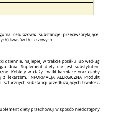
, guma celulozowa; substancje przeciwzbrylające:
nych) kwasów tłuszczowych..
ki dziennie, najlepiej w trakcie posiłku lub według
ągu dnia. Suplement diety nie jest substytutem
ażne. Kobiety w ciąży, matki karmiące oraz osoby
ię z lekarzem. INFORMACJA ALERGICZNA Produkt
, sztucznych substancji przedłużających trwałość,
Suplement diety przechowuj w sposób niedostępny