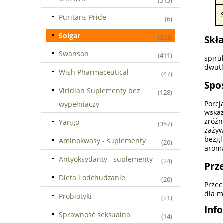
(515)
Puritans Pride
(6)
Solgar
(363)
Skła
Swanson
(411)
spiru
dwutl
Wish Pharmaceutical
(47)
Spo
Viridian Suplementy bez
(128)
Porcj
wypełniaczy
wskaz
zróżn
Yango
(357)
zaży
bezgl
Aminokwasy - suplementy
(20)
aroma
Antyoksydanty - suplementy
(24)
Prz
Dieta i odchudzanie
(20)
Przec
dla m
Probiotyki
(21)
Inf
Sprawność seksualna
(14)