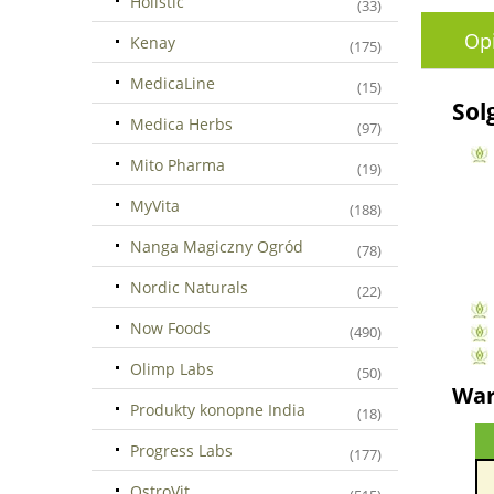
Holistic
(33)
Op
Kenay
(175)
MedicaLine
(15)
Sol
Medica Herbs
(97)
Mito Pharma
(19)
MyVita
(188)
Nanga Magiczny Ogród
(78)
Nordic Naturals
(22)
Now Foods
(490)
Olimp Labs
(50)
War
Produkty konopne India
(18)
Progress Labs
(177)
OstroVit