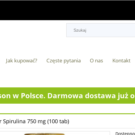
Jak kupować?
Częste pytania
O nas
Kontakt
on w Polsce. Darmowa dostawa już od
r Spirulina 750 mg (100 tab)
Dostępno