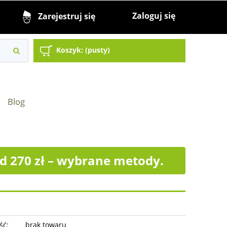
Zaloguj się
Zarejestruj się
Koszyk:
(pusty)
Blog
 270 zł – wybrane metody.
ść:
brak towaru