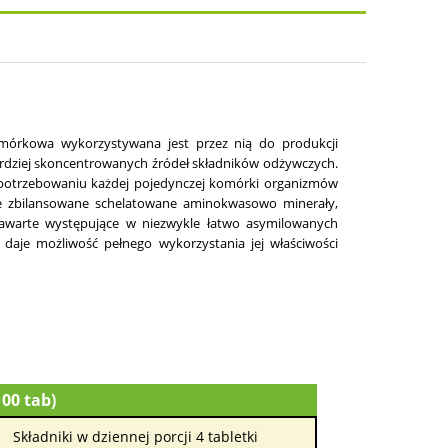
omórkowa wykorzystywana jest przez nią do produkcji
bardziej skoncentrowanych źródeł składników odżywczych.
potrzebowaniu każdej pojedynczej komórki organizmów
ie zbilansowane schelatowane aminokwasowo minerały,
j zawarte występujące w niezwykle łatwo asymilowanych
 daje możliwość pełnego wykorzystania jej właściwości
100 tab)
Składniki w dziennej porcji 4 tabletki