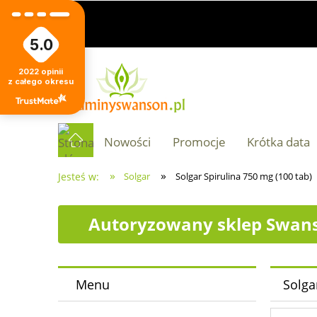
5.0
2022
opinii
z całego okresu
Nowości
Promocje
Krótka data
»
»
Jesteś w:
Solgar
Solgar Spirulina 750 mg (100 tab)
Autoryzowany sklep Swans
Menu
Solga