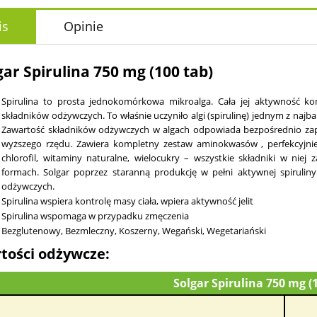
is
Opinie
gar Spirulina 750 mg (100 tab)
Spirulina to prosta jednokomórkowa mikroalga. Cała jej aktywność k
składników odżywczych. To właśnie uczyniło algi (spirulinę) jednym z naj
Zawartość składników odżywczych w algach odpowiada bezpośrednio za
wyższego rzędu. Zawiera kompletny zestaw aminokwasów , perfekcyjn
chlorofil, witaminy naturalne, wielocukry – wszystkie składniki w nie
formach. Solgar poprzez staranną produkcję w pełni aktywnej spiruliny
odżywczych.
Spirulina wspiera kontrolę masy ciała, wpiera aktywność jelit
Spirulina wspomaga w przypadku zmęczenia
Bezglutenowy, Bezmleczny, Koszerny, Wegański, Wegetariański
tości odżywcze:
Solgar Spirulina 750 mg (