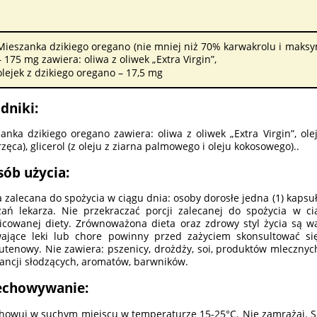
Mieszanka dzikiego oregano (nie mniej niż 70% karwakrolu i maks
– 175 mg zawiera: oliwa z oliwek „Extra Virgin”,
olejek z dzikiego oregano – 17,5 mg
dniki:
anka dzikiego oregano zawiera: oliwa z oliwek „Extra Virgin”, ole
rzęca), glicerol (z oleju z ziarna palmowego i oleju kokosowego)..
sób użycia:
a zalecana do spożycia w ciągu dnia: osoby dorosłe jedna (1) kapsuł
ań lekarza. Nie przekraczać porcji zalecanej do spożycia w ci
icowanej diety. Zrównoważona dieta oraz zdrowy styl życia są w
wające leki lub chore powinny przed zażyciem skonsultować s
utenowy. Nie zawiera: pszenicy, drożdży, soi, produktów mlecznych
ancji słodzących, aromatów, barwników.
echowywanie:
howuj w suchym miejscu w temperaturze 15-25°C. Nie zamrażaj. 