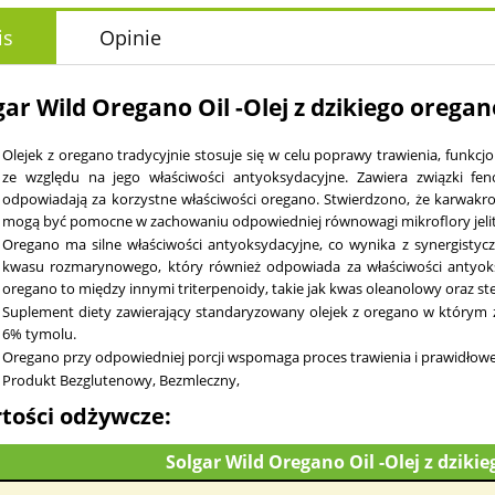
is
Opinie
gar Wild Oregano Oil -Olej z dzikiego oregan
Olejek z oregano tradycyjnie stosuje się w celu poprawy trawienia, funk
ze względu na jego właściwości antyoksydacyjne. Zawiera związki fe
odpowiadają za korzystne właści­wości oregano. Stwierdzono, że karwakro
mogą być pomocne w zachowaniu odpowiedniej równowagi mikroflory jelito
Oregano ma silne właściwości antyoksydacyjne, co wynika z sy­nergistyc
kwa­su rozmarynowego, który również odpowiada za właściwości antyoksy
oregano to między in­nymi triterpenoidy, takie jak kwas oleanolowy oraz ster
Suplement diety zawierający standaryzowany olejek z oregano w którym z
6% tymolu.
Oregano przy odpowiedniej porcji wspomaga proces trawienia i prawidłow
Produkt Bezglutenowy, Bezmleczny,
tości odżywcze:
Solgar Wild Oregano Oil -Olej z dziki