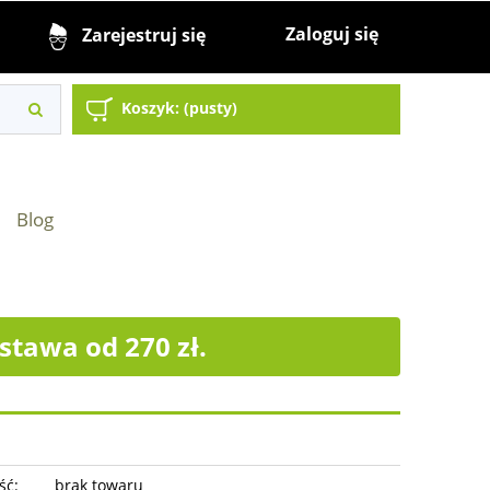
Zaloguj się
Zarejestruj się
Koszyk:
(pusty)
Blog
tawa od 270 zł.
ść:
brak towaru