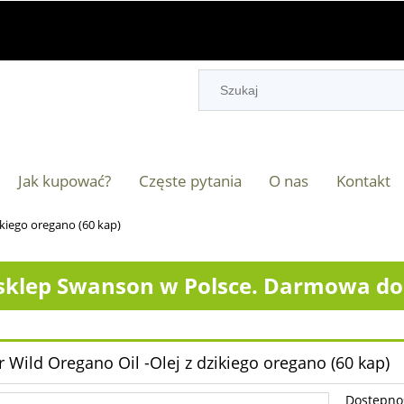
Jak kupować?
Częste pytania
O nas
Kontakt
ikiego oregano (60 kap)
klep Swanson w Polsce. Darmowa dos
r Wild Oregano Oil -Olej z dzikiego oregano (60 kap)
Dostępno