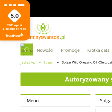
5.0
2011
opinii
z całego okresu
Nowości
Promocje
Krótka data
»
»
Jesteś w:
Solgar
Solgar Wild Oregano Oil -Olej z dz
Autoryzowany s
Menu
Solga