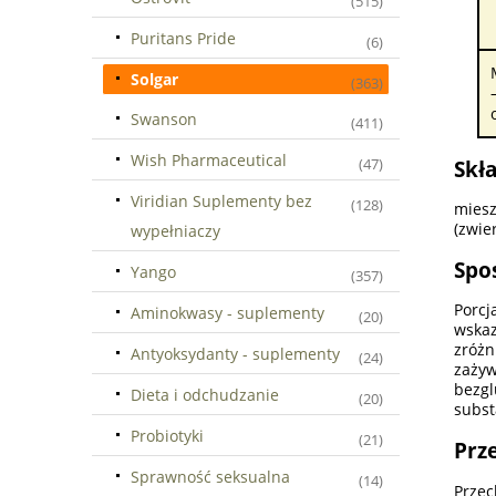
(515)
Puritans Pride
(6)
Solgar
(363)
Swanson
(411)
Wish Pharmaceutical
(47)
Skła
Viridian Suplementy bez
(128)
miesz
(zwie
wypełniaczy
Spo
Yango
(357)
Porcj
Aminokwasy - suplementy
(20)
wskaz
zróżn
Antyoksydanty - suplementy
(24)
zaży
bezgl
Dieta i odchudzanie
(20)
subst
Probiotyki
(21)
Prz
Sprawność seksualna
(14)
Przec