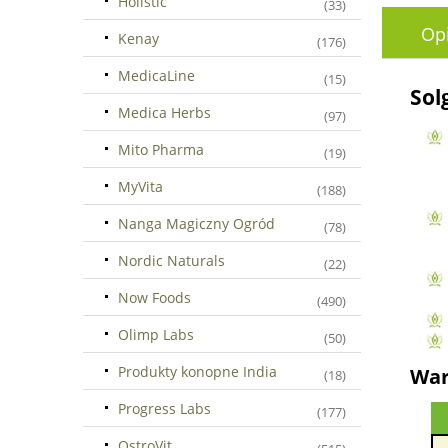
Holistic
(33)
Op
Kenay
(176)
MedicaLine
(15)
Sol
Medica Herbs
(97)
Mito Pharma
(19)
MyVita
(188)
Nanga Magiczny Ogród
(78)
Nordic Naturals
(22)
Now Foods
(490)
Olimp Labs
(50)
Produkty konopne India
War
(18)
Progress Labs
(177)
OstroVit