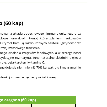
o (60 kap)
­cjonowania układu oddechowego i immunologicznego oraz
nolowe, karwa­krol i tymol, które zdaniem naukowców
l i tymol hamują rozwój różnych bakterii i grzybów oraz
wej i właściwego trawienia.
znego działania związków fenolowych, a w szczególności
da­cyjne rozmarynu. Inne naturalne składniki olejku z
ole, beta-karoten i wi­tamina C.
najduje się nie mniej niż 70% karwakrolu i maksymalnie
e funkcjonowanie pęcherzyka żółciowego
ego oregano (60 kap)