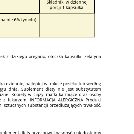
Składniki w dziennej
porcji 1 kapsułka
ymalnie 6% tymolu)
jek z dzikiego oregano; otoczka kapsułki: żelatyna
ka dziennie, najlepiej w trakcie posiłku lub według
ągu dnia. Suplement diety nie jest substytutem
ażne. Kobiety w ciąży, matki karmiące oraz osoby
ię z lekarzem. INFORMACJA ALERGICZNA Produkt
, sztucznych substancji przedłużających trwałość,
Suplement diety przechowuj w sposób niedostępny