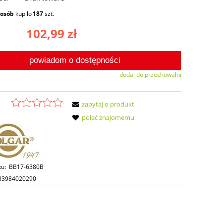
osób
kupiło
187
szt.
102,99 zł
powiadom o dostępności
dodaj do przechowalni
zapytaj o produkt
poleć znajomemu
tu:
BB17-6380B
33984020290