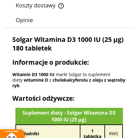
Koszty dostawy
Cena nie zawiera ewentualnych kosztów płatności
Opinie
Solgar Witamina D3 1000 IU (25 µg)
180 tabletek
Informacje o produkcie:
Witamin D3 1000 IU
marki Solgar to suplement
diety
witamine D
z
cholekalcyferolu z oleju z wątroby
ryb
.
Wartości odżywcze:
Suplement diety - Solgar Witamina D3
1000 IU (25 µg)
1
Składniki
RWS
tabletka
5.0