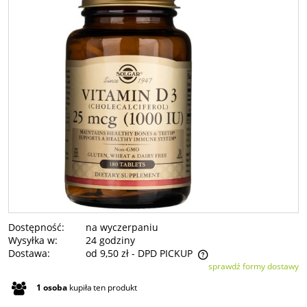
Dostępność:
na wyczerpaniu
Wysyłka w:
24 godziny
Dostawa:
od 9,50 zł
- DPD PICKUP
sprawdź formy dostawy
Cena nie zawiera ewentualnych kosztów płatności
1
osoba
kupiła
ten produkt