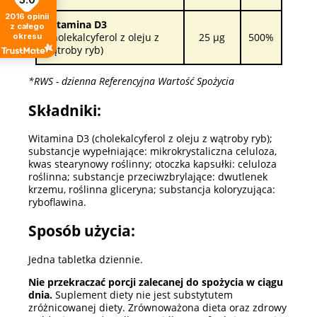
2016
opinii
Witamina D3
z całego
(cholekalcyferol z oleju z
25 µg
500%
okresu
wątroby ryb)
*RWS - dzienna Referencyjna Wartość Spożycia
Składniki:
Witamina D3 (cholekalcyferol z oleju z wątroby ryb);
substancje wypełniające: mikrokrystaliczna celuloza,
kwas stearynowy roślinny; otoczka kapsułki: celuloza
roślinna; substancje przeciwzbrylające: dwutlenek
krzemu, roślinna gliceryna; substancja koloryzująca:
ryboflawina.
Sposób użycia:
Jedna tabletka dziennie.
Nie przekraczać porcji zalecanej do spożycia w ciągu
dnia.
Suplement diety nie jest substytutem
zróżnicowanej diety. Zrównoważona dieta oraz zdrowy