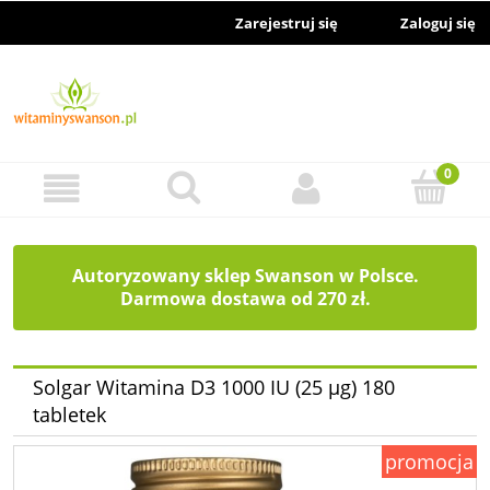
Zarejestruj się
Zaloguj się
Autoryzowany sklep Swanson w Polsce.
Darmowa dostawa od 270 zł.
Solgar Witamina D3 1000 IU (25 µg) 180
tabletek
promocja