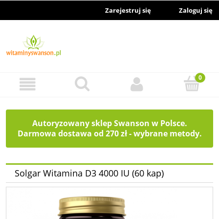
Zarejestruj się
Zaloguj się
Autoryzowany sklep Swanson w Polsce.
Darmowa dostawa od 270 zł - wybrane metody.
Solgar Witamina D3 4000 IU (60 kap)