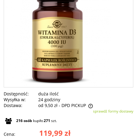
Dostępność:
duża ilość
Wysyłka w:
24 godziny
Dostawa:
od 9,50 zł
- DPD PICKUP
sprawdź formy dostawy
Cena nie zawiera ewentualnych kosztów płatności
216
osób
kupiło
271
szt.
119,99 zł
Cena: