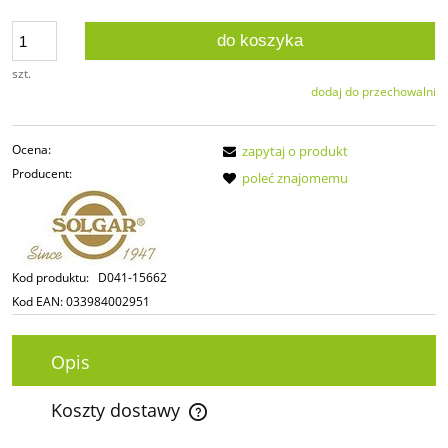
do koszyka
szt.
dodaj do przechowalni
Ocena:
zapytaj o produkt
Producent:
poleć znajomemu
Kod produktu:
D041-15662
Kod EAN:
033984002951
Opis
Koszty dostawy
Cena nie zawiera ewentualnych kosztów płatności