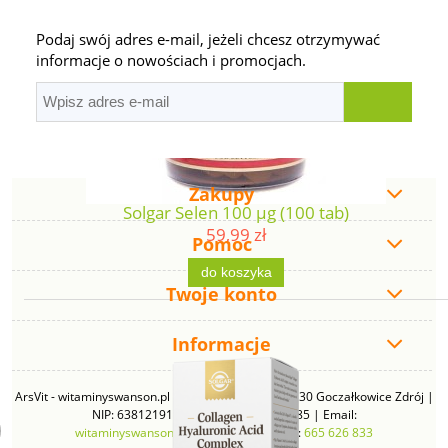
Podaj swój adres e-mail, jeżeli chcesz otrzymywać
informacje o nowościach i promocjach.
Zakupy
Solgar Selen 100 µg (100 tab)
59,99 zł
Pomoc
do koszyka
Twoje konto
Informacje
ArsVit - witaminyswanson.pl | ul. Zimowa 49B, 43-230 Goczałkowice Zdrój |
NIP: 6381219140 | REGON: 276280385 | Email:
witaminyswanson@gmail.com
| Telefon:
665 626 833