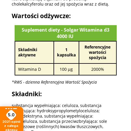
cholekalcyferolu oraz od jej spożycia wraz z dietą.
Wartości odżywcze:
Suplement diety - Solgar Witamina d3
4000 IU
Referencyjne
Składniki
1
wartości
aktywne
kapsułka
spożycia
Witamina D
100 µg
2000%
*RWS - dzienna Referencyjna Wartość Spożycia
Składniki:
substancja wypełniająca: celuloza, substancja
glazurująca: hydroksypropylometyloceluloza;
5.0
maltodekstryna, substancja wypełniająca:
etyloceluloza, substancja przeciwzbrylająca: sole
2021
opinii
z całego
magnezowe (roślinnych) kwasów tłuszczowych,
okresu