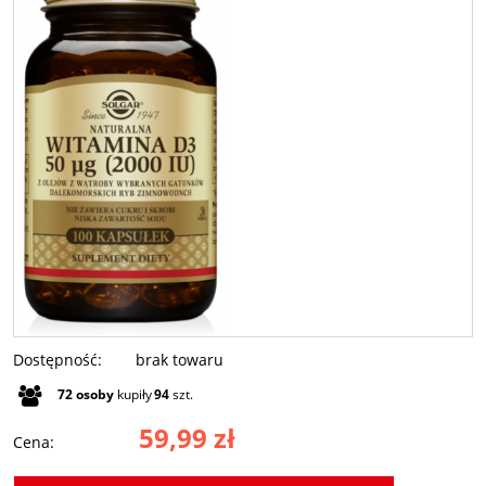
Dostępność:
brak towaru
72
osoby
kupiły
94
szt.
59,99 zł
Cena: