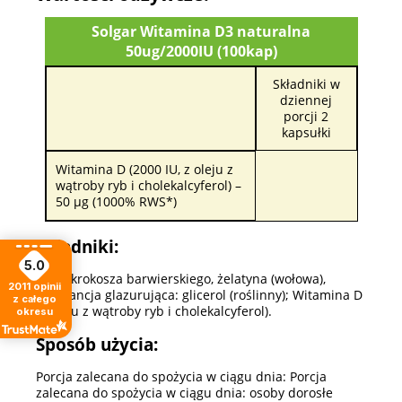
Solgar Witamina D3 naturalna
50ug/2000IU (100kap)
Składniki w
dziennej
porcji 2
kapsułki
Witamina D (2000 IU, z oleju z
wątroby ryb i cholekalcyferol) –
50 µg (1000% RWS*)
Składniki:
5.0
olej z krokosza barwierskiego, żelatyna (wołowa),
2011
opinii
substancja glazurująca: glicerol (roślinny); Witamina D
z całego
(z oleju z wątroby ryb i cholekalcyferol).
okresu
Sposób użycia:
Porcja zalecana do spożycia w ciągu dnia: Porcja
zalecana do spożycia w ciągu dnia: osoby dorosłe