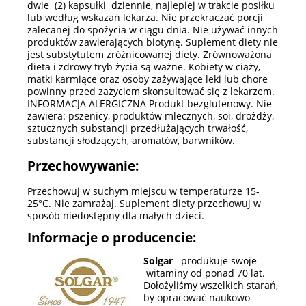
dwie (2) kapsułki dziennie, najlepiej w trakcie posiłku
lub według wskazań lekarza. Nie przekraczać porcji
zalecanej do spożycia w ciągu dnia. Nie używać innych
produktów zawierających biotynę. Suplement diety nie
jest substytutem zróżnicowanej diety. Zrównoważona
dieta i zdrowy tryb życia są ważne. Kobiety w ciąży,
matki karmiące oraz osoby zażywające leki lub chore
powinny przed zażyciem skonsultować się z lekarzem.
INFORMACJA ALERGICZNA Produkt bezglutenowy. Nie
zawiera: pszenicy, produktów mlecznych, soi, drożdży,
sztucznych substancji przedłużających trwałość,
substancji słodzących, aromatów, barwników.
Przechowywanie:
Przechowuj w suchym miejscu w temperaturze 15-
25°C. Nie zamrażaj. Suplement diety przechowuj w
sposób niedostępny dla małych dzieci.
Informacje o producencie:
Solgar
produkuje swoje
witaminy od ponad 70 lat.
Dołożyliśmy wszelkich starań,
by opracować naukowo