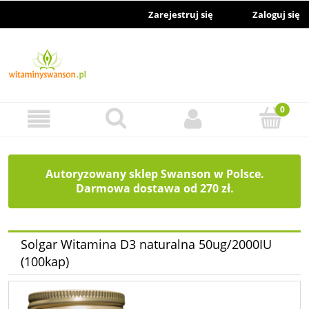
Zarejestruj się
Zaloguj się
Autoryzowany sklep Swanson w Polsce.
Darmowa dostawa od 270 zł.
Solgar Witamina D3 naturalna 50ug/2000IU
(100kap)