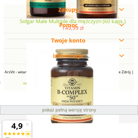
Zakupy
Solgar Male Multiple dla mężczyzn (60 kaps.)
Pomoc
149,99 zł
Twoje konto
Informacje
ArsVit - witaminyswanson.pl | ul. Zimowa 49B, 43-230 Goczałkowice Zdrój |
NIP: 6381219140 | REGON: 276280385 | Email:
witaminyswanson@gmail.com
| Telefon:
665 626 833
pokaż pełną wersję strony
Sklep internetowy Shoper Premium
Solgar Witamina B kompleks 50 (50 kap)