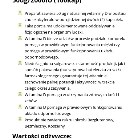
50ug/2000IU (100kap)
Preparat zawiera 50 µg naturalnej witaminy D w postaci
cholekalcyferolu w porcji dziennej dwóch (2) kapsułek.
Taka porcja ma udokumentowane oddziaływanie
fizjologiczne na organizm ludzki.
Witamina D bierze udział w procesie podziału komórek,
pomaga w prawidłowym funkcjonowaniu mięśni czy
pomaga w prawidłowym funkcjonowaniu układu
odpornościowego.
Niedościgniona solgarowska staranność produkcji, jak i
sposób pakowania (bursztynowa buteleczka za szkła
farmakologicznego) gwarantuje tej witaminie
zachowanie pełnej potencji i aktywności w trakcie
całego okresu zażywania.
Witamina D pomaga w utrzymaniu zdrowych kości i
zębów.
Witamina D pomaga w prawidłowym funkcjonowaniu
układu odpornościowego.
Produkt nie zawiera cukru i skrobi Bezglutenowy,
Bezmleczny, Koszerny
Wartości odżywcze: