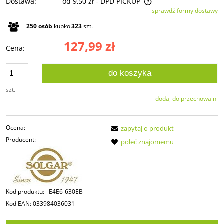
Dostawa:
od 9,50 zł
- DPD PICKUP
sprawdź formy dostawy
Cena nie zawiera ewentualnych kosztów płatności
250
osób
kupiło
323
szt.
127,99 zł
Cena:
do koszyka
szt.
dodaj do przechowalni
Ocena:
zapytaj o produkt
Producent:
poleć znajomemu
Kod produktu:
E4E6-630EB
Kod EAN:
033984036031