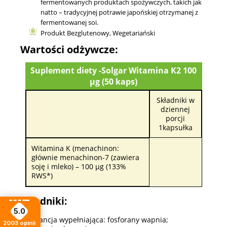
fermentowanych produk­tach spożywczych, takich jak
natto – tradycyjnej potrawie japońskiej otrzymanej z
fermentowanej soi.
Produkt Bezglutenowy, Wegetariański
Wartości odżywcze:
Suplement diety -Solgar Witamina K2 100
µg (50 kaps)
Składniki w
dziennej
porcji
1kapsułka
Witamina K (menachinon:
głównie menachinon-7 (zawiera
soję i mleko) – 100 µg (133%
RWS*)
Składniki:
5.0
substancja wypełniająca: fosforany wapnia;
2003
opinii