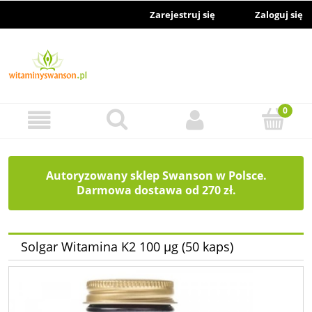
Zarejestruj się
Zaloguj się
Autoryzowany sklep Swanson w Polsce.
Darmowa dostawa od 270 zł.
Solgar Witamina K2 100 µg (50 kaps)