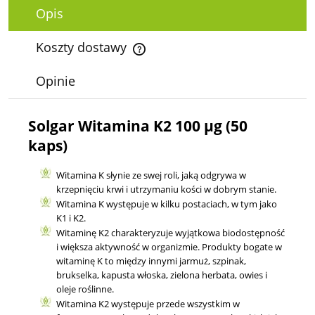
Opis
Koszty dostawy
Cena nie zawiera ewentualnych kosztów płatności
Opinie
Solgar Witamina K2 100 µg (50
kaps)
Witamina K słynie ze swej roli, jaką odgrywa w
krzepnięciu krwi i utrzy­maniu kości w dobrym stanie.
Witamina K występuje w kilku postaciach, w tym jako
K1 i K2.
Witaminę K2 charakteryzuje wyjątkowa biodostępność
i większa ak­tywność w organizmie. Produkty bogate w
witaminę K to między innymi jarmuż, szpinak,
brukselka, kapusta włoska, zie­lona herbata, owies i
oleje roślinne.
Witamina K2 występuje przede wszystkim w