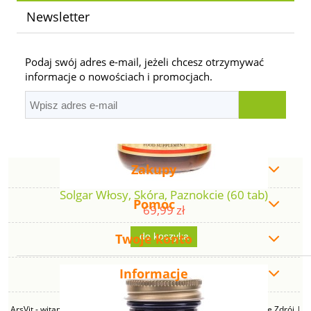
Newsletter
Podaj swój adres e-mail, jeżeli chcesz otrzymywać
informacje o nowościach i promocjach.
Zakupy
Solgar Włosy, Skóra, Paznokcie (60 tab)
Pomoc
69,99 zł
Twoje konto
do koszyka
Informacje
ArsVit - witaminyswanson.pl | ul. Zimowa 49B, 43-230 Goczałkowice Zdrój |