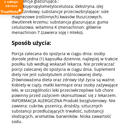
substancja glazurująca.:
z całego
hydroksypropylometyloceluloza; dekstryna, olej
okresu
słonecznikowy, substancje przeciwzbrylające: sole
magnezowe (roślinnych) kwasów tłuszczowych,
dwutlenek krzemu; substancja glazurująca: guma
celulozowa; witamina K (menachinon: głównie
menachinon-7 (zawiera soję i mleko).
Sposób użycia:
Porcja zalecana do spożycia w ciągu dnia: osoby
dorosłe jedna (1) kapsułka dziennie, najlepiej w trakcie
posiłku lub według wskazań lekarza. Nie przekraczać
porcji zalecanej do spożycia w ciągu dnia. Suplement
diety nie jest substytutem zróżnicowanej diety.
Zrównoważona dieta oraz zdrowy styl życia są ważne.
Kobiety w ciąży, matki karmiące oraz osoby zażywające
leki, w szczególności leki przeciwkrzepliwe lub chore
powinny przed zażyciem skonsultować się z lekarzem.
INFORMACJA ALERGICZNA Produkt bezglutenowy. Nie
zawiera: cukrów, pszenicy, drożdży, sztucznych
substancji przedłużających trwałość, substancji
słodzących, aromatów, barwników. Niska zawartość
sodu.