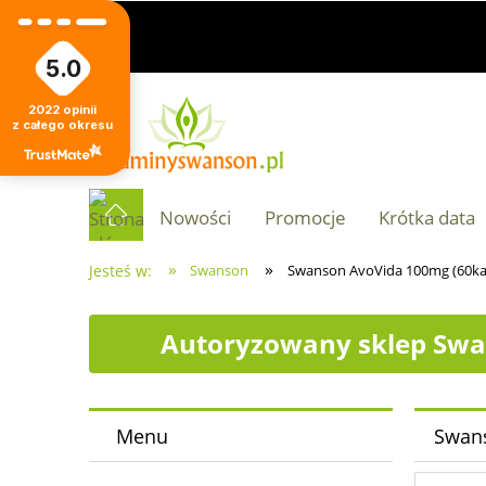
5.0
2022
opinii
z całego okresu
Nowości
Promocje
Krótka data
»
»
Jesteś w:
Swanson
Swanson AvoVida 100mg (60ka
Autoryzowany sklep Swa
Menu
Swans