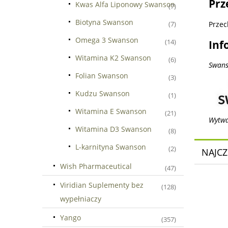
Prz
Kwas Alfa Liponowy Swanson
(7)
Biotyna Swanson
Przec
(7)
Omega 3 Swanson
(14)
Inf
Witamina K2 Swanson
(6)
Swans
Folian Swanson
(3)
Kudzu Swanson
(1)
Witamina E Swanson
(21)
Wytwa
Witamina D3 Swanson
(8)
L-karnityna Swanson
(2)
NAJCZ
Wish Pharmaceutical
(47)
Viridian Suplementy bez
(128)
wypełniaczy
Yango
(357)