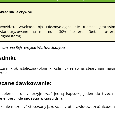
Składniki aktywne
AvoVida® Awokado/Soja Niezmydlające się (Persea gratissim
[standaryzowane na minimum 30% fitosteroli (beta sitostero
stigmasterol)]
- dzienna Referencyjna Wartość Spożycia
adniki:
oza mikrokrystaliczna (błonnik roślinny), żelatyna, stearynian mag
erole.
ecane dawkowanie:
suplement diety, przyjmować jedną kapsułkę jeden do trzech 
anej porcji do spożycia w ciągu dnia.
kt nie może być stosowany jako substytut prawidłowo zróżnicowane