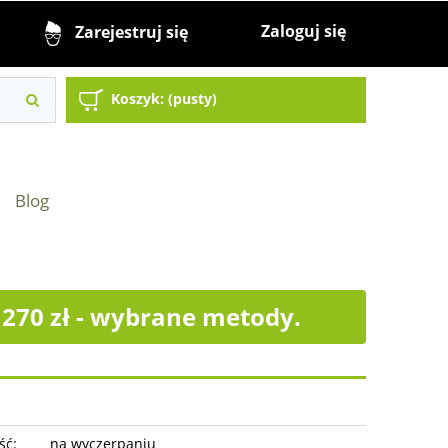
Zaloguj się
Zarejestruj się
Koszyk:
(pusty)
Blog
70 zł - wybrane metody.
ść:
na wyczerpaniu