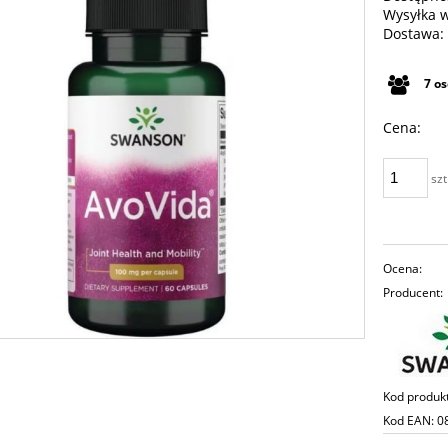
Wysyłka 
Dostawa:
Cena n
7
o
płatno
Cena:
szt
Ocena:
Producent:
Kod produk
Kod EAN:
0