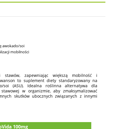
osztów
ię awokado/soi
izacji mobilności
ki stawów, zapewniając większą mobilność i
Swanson to suplement diety standaryzowany na
soi (ASU). Idealna roślinna alternatywa dla
i stawowej w organizmie, aby zmaksymalizować
jemnych skutków ubocznych związanych z innymi
voVida 100mg