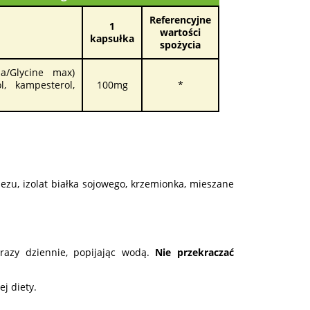
Referencyjne
1
wartości
kapsułka
spożycia
a/Glycine max)
l, kampesterol,
100mg
*
nezu, izolat białka sojowego, krzemionka, mieszane
razy dziennie, popijając wodą.
Nie przekraczać
j diety.