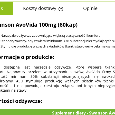
is
Koszty dostawy
Opinie
Cena nie zawiera ewentualnych k
nson AvoVida 100mg (60kap)
płatności
Narzędzie odżywcze zapewniające większą elastyczność i komfort
Standaryzowany, aby zawierał minimum 30% substancji niezmydlających s
Stymuluje produkcję ważnych składników tkanki stawowej w celu maksymal
ormacje o produkcie:
z dostępne jest narzędzie odżywcze, które wspiera tkan
ort. Najnowszy przełom w utrzymaniu stawów, AvoVida firmy 
rtość minimum 30% substancji niezmydlających się awokado/
droityny, ASU stymuluje produkcję ważnych składników tkank
lność – i nie powoduje rozstroju żołądka ani innych nieprzy
ktami na stawy.
tości odżywcze:
Suplement diety - Swanson A