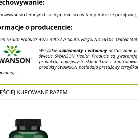
echowywanie:
howywać w ciemnym i suchym miejscu w temperaturze pokojowej, w
ormacje o producencie:
on Health Products 4075 40th Ave South, Fargo, ND 58104, United Stat
Wszystkie
suplementy i witaminy
dostarczane pr
świecie SWANSON Health Products są gwarancją n
produkcji, najlepszych składników i kontrolow
produkty SWANSON posiadają prestiżowy certyfika
rzania)...
ĘŚCIEJ KUPOWANE RAZEM