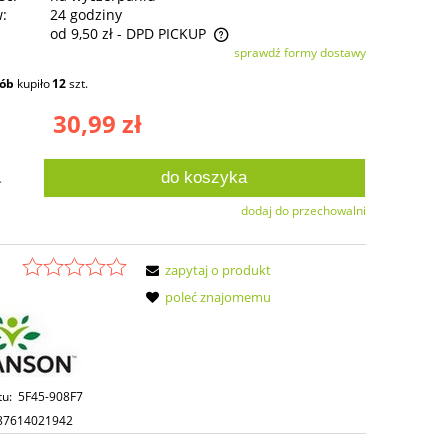
w:
24 godziny
od 9,50 zł
- DPD PICKUP
sprawdź formy dostawy
ie zawiera ewentualnych kosztów
sób
kupiło
12
szt.
ści
30,99 zł
do koszyka
.
dodaj do przechowalni
zapytaj o produkt
poleć znajomemu
tu:
5F45-908F7
87614021942