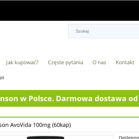
Jak kupować?
Częste pytania
O nas
Kontakt
p)
nson w Polsce. Darmowa dostawa od 2
on AvoVida 100mg (60kap)
Dostępno