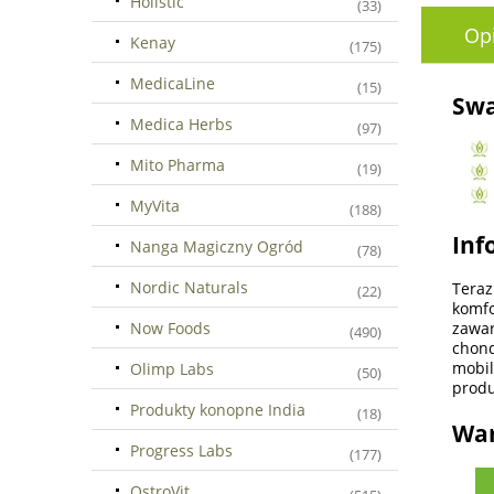
Holistic
(33)
Op
Kenay
(175)
MedicaLine
(15)
Swa
Medica Herbs
(97)
Mito Pharma
(19)
MyVita
(188)
Inf
Nanga Magiczny Ogród
(78)
Nordic Naturals
Tera
(22)
komf
Now Foods
zawa
(490)
chon
mobi
Olimp Labs
(50)
produ
Produkty konopne India
(18)
War
Progress Labs
(177)
OstroVit