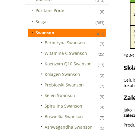
(515)
Puritans Pride
(6)
Solgar
(363)
Swanson
(411)
Berberyna Swanson
(3)
Witamina C Swanson
(25)
*RWS 
Koenzym Q10 Swanson
(13)
Skł
Kolagen Swanson
(2)
Celul
Probiotyki Swanson
tokof
(7)
Selen Swanson
Zal
(9)
Spirulina Swanson
(4)
Jako 
zalec
Boswellia Swanson
(7)
Produ
Ashwagandha Swanson
(5)