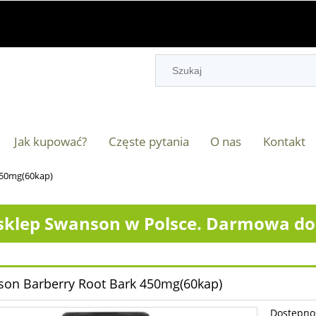
Jak kupować?
Częste pytania
O nas
Kontakt
450mg(60kap)
klep Swanson w Polsce. Darmowa dos
on Barberry Root Bark 450mg(60kap)
Dostępno