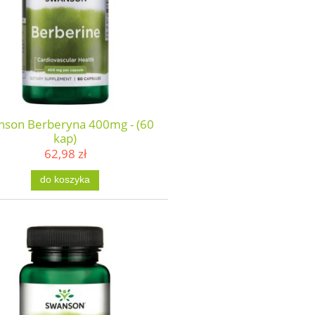
nson Berberyna 400mg - (60
kap)
62,98 zł
do koszyka