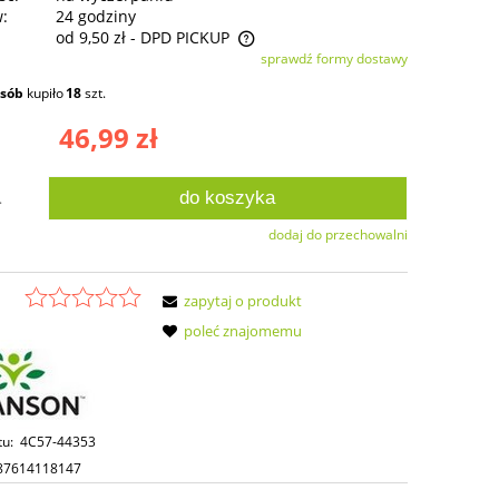
w:
24 godziny
od 9,50 zł
- DPD PICKUP
sprawdź formy dostawy
ie zawiera ewentualnych kosztów
osób
kupiło
18
szt.
ści
46,99 zł
do koszyka
.
dodaj do przechowalni
zapytaj o produkt
poleć znajomemu
tu:
4C57-44353
87614118147