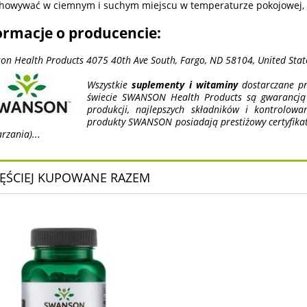
howywać w ciemnym i suchym miejscu w temperaturze pokojowej, w
ormacje o producencie:
on Health Products 4075 40th Ave South, Fargo, ND 58104, United Stat
Wszystkie
suplementy i witaminy
dostarczane pr
świecie SWANSON Health Products są gwarancją n
produkcji, najlepszych składników i kontrolow
produkty SWANSON posiadają prestiżowy certyfika
rzania)...
ĘŚCIEJ KUPOWANE RAZEM