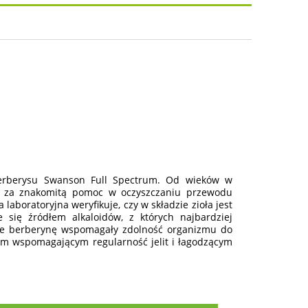
osztów
berberysu Swanson Full Spectrum. Od wieków w
st za znakomitą pomoc w oczyszczaniu przewodu
laboratoryjna weryfikuje, czy w składzie zioła jest
się źródłem alkaloidów, z których najbardziej
jące berberynę wspomagały zdolność organizmu do
em wspomagającym regularność jelit i łagodzącym