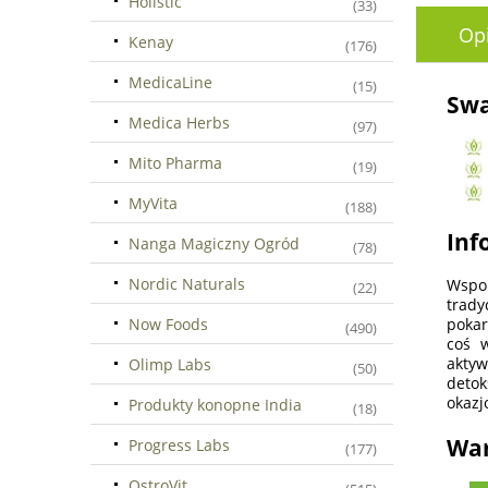
Holistic
(33)
Op
Kenay
(176)
MedicaLine
(15)
Swa
Medica Herbs
(97)
Mito Pharma
(19)
MyVita
(188)
Inf
Nanga Magiczny Ogród
(78)
Nordic Naturals
Wspo
(22)
trady
Now Foods
pokar
(490)
coś w
aktyw
Olimp Labs
(50)
detok
okazj
Produkty konopne India
(18)
War
Progress Labs
(177)
OstroVit