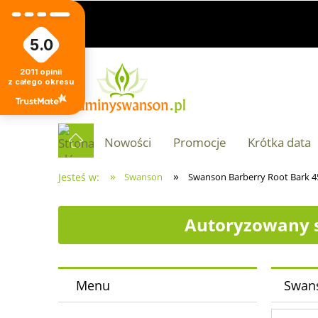
5.0
2011
opinii
z całego okresu
Nowości
Promocje
Krótka data
»
»
Jesteś w:
Swanson
Swanson Barberry Root Bark 
Autoryzowany s
Menu
Swans