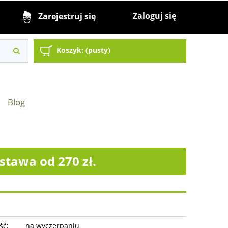
Zaloguj się
Zarejestruj się
Koszyk:
(pusty)
Blog
tawa od 270 zł.
ść:
na wyczerpaniu