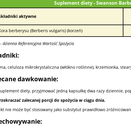
Suplement diety - Swanson Barb
Składniki aktywne
Kora berberysu (Berberis vulgaris) (korzeń)
- dzienna Referencyjna Wartość Spożycia
adniki:
yna, celuloza mikrokrystaliczna (włókno roślinne), krzemionka, ste
ecane dawkowanie:
suplement diety, przyjmować jedną kapsułkę dwa razy dziennie, po
rzekraczać zalecanej porcji do spożycia w ciągu dnia.
kt nie może być stosowany jako substytut prawidłowo zróżnicowane
echowywanie: