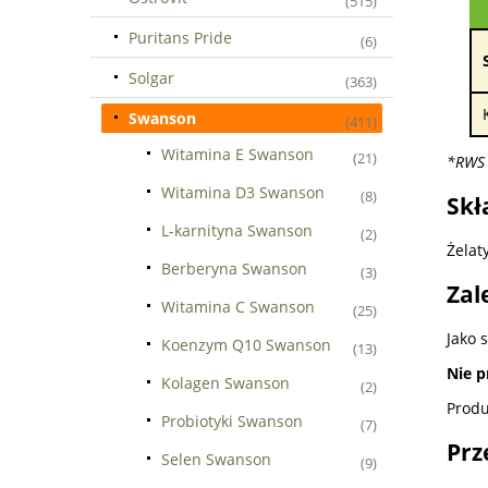
(515)
Puritans Pride
(6)
Solgar
(363)
Swanson
(411)
Witamina E Swanson
(21)
*RWS 
Witamina D3 Swanson
(8)
Skł
L-karnityna Swanson
(2)
Żelat
Berberyna Swanson
(3)
Zal
Witamina C Swanson
(25)
Jako 
Koenzym Q10 Swanson
(13)
Nie p
Kolagen Swanson
(2)
Produ
Probiotyki Swanson
(7)
Prz
Selen Swanson
(9)