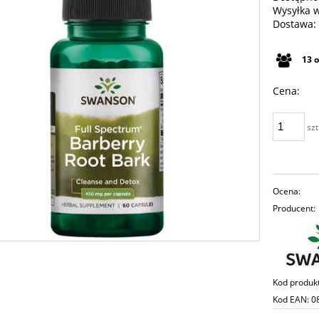
Wysyłka 
Dostawa:
Cena n
13
płatno
Cena:
szt
Ocena:
Producent:
Kod produk
Kod EAN:
0