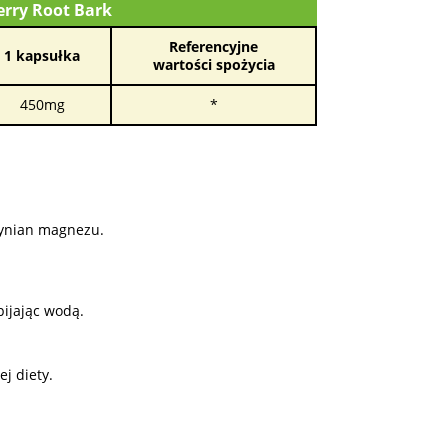
erry Root Bark
Referencyjne
1 kapsułka
wartości spożycia
450mg
*
arynian magnezu.
pijając wodą.
j diety.