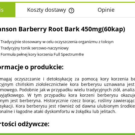
is
Koszty dostawy
Opinie
Cena nie zawiera ewentualnych k
nson Barberry Root Bark 450mg(60kap)
płatności
Tradycyjnie stosowany w celu oczyszczenia organizmu z toksyn
Tradycyjny tonik sercowo-naczyniowy
Formuła pełnej kory korzenia Full Spectrum®e
ormacje o produkcie:
magaj oczyszczanie i detoksykację za pomocą kory korzenia 
cyjnym chińskim ziołolecznictwie kora berberysu uznawana je
mowego. Podobnie jak w przypadku wielu tradycyjnych ziół, analiza 
yjątkowego. W tym przypadku kora korzeni berberysu okazuje 
nym jest berberyna. Historycznie rzecz biorąc, rośliny zawiera
sykacji. Kora berberysu jest również od dawna ulubionym środki
onalne i łagodne ataki dyskomfortu w żołądku lub jelitach.
tości odżywcze: