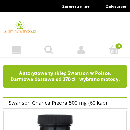
Zarejestruj się
Zaloguj się
Autoryzowany sklep Swanson w Polsce.
Darmowa dostawa od 270 zł - wybrane metody.
Swanson Chanca Piedra 500 mg (60 kap)