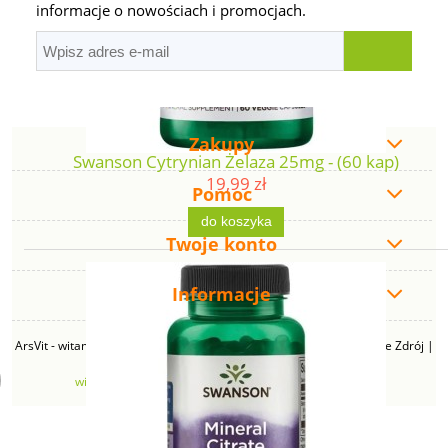
informacje o nowościach i promocjach.
Zakupy
Swanson Cytrynian Żelaza 25mg - (60 kap)
19,99 zł
Pomoc
do koszyka
Twoje konto
Informacje
ArsVit - witaminyswanson.pl | ul. Zimowa 49B, 43-230 Goczałkowice Zdrój |
NIP: 6381219140 | REGON: 276280385 | Email:
witaminyswanson@gmail.com
| Telefon:
665 626 833