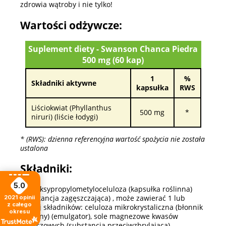
zdrowia wątroby i nie tylko!
Wartości odżywcze:
Suplement diety - Swanson Chanca Piedra
500 mg (60 kap)
1
%
Składniki aktywne
kapsułka
RWS
Liściokwiat (Phyllanthus
500 mg
*
niruri) (liście łodygi)
* (RWS): dzienna referencyjna wartość spożycia nie została
ustalona
Składniki:
5.0
hydroksypropylometyloceluloza (kapsułka roślinna)
(substancja zagęszczająca) , może zawierać 1 lub
2021
opinii
z całego
więcej składników: celuloza mikrokrystaliczna (błonnik
okresu
roślinny) (emulgator), sole magnezowe kwasów
tluszczowych (substancja przeciwzbrylająca),