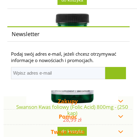
do koszyka
Newsletter
Podaj swój adres e-mail, jeżeli chcesz otrzymywać
informacje o nowościach i promocjach.
Zakupy
Swanson Kwas foliowy (Folic Acid) 800mg - (250
kap)
Pomoc
28,99 zł
Twoje konto
do koszyka