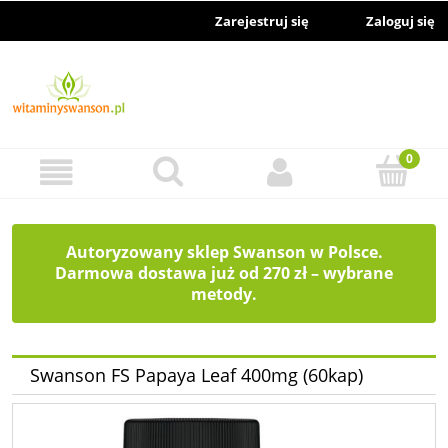
Zarejestruj się
Zaloguj się
Autoryzowany sklep Swanson w Polsce.
Darmowa dostawa już od 270 zł – wybrane
metody.
Swanson FS Papaya Leaf 400mg (60kap)