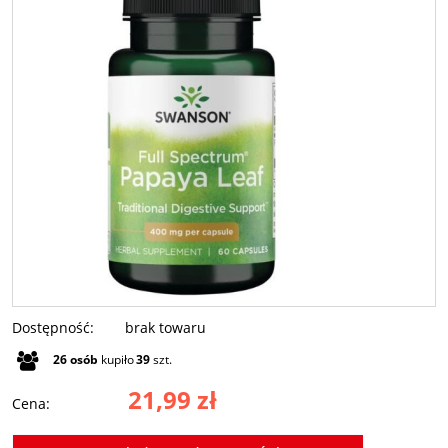
Dostępność:
brak towaru
26
osób
kupiło
39
szt.
21,99 zł
Cena: