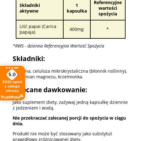
Referencyjne
Składniki
1
wartości
aktywne
kapsułka
spożycia
Liść papai (Carica
400mg
*
papaja)
*RWS - dzienna Referencyjna Wartość Spożycia
Składniki:
Żelatyna, celuloza mikrokrystaliczna (błonnik roślinny),
5.0
stearynian magnezu, krzemionka.
2022
opinii
z całego
Zalecane dawkowanie:
okresu
Jako suplement diety, zażywaj jedną kapsułkę dziennie
z jedzeniem i wodą.
Nie przekraczać zalecanej porcji do spożycia w ciągu
dnia.
Produkt nie może być stosowany jako substytut
prawidłowo zróżnicowanej diety.