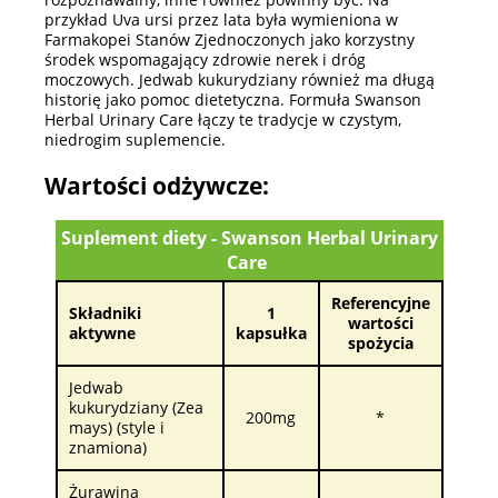
przykład Uva ursi przez lata była wymieniona w
Farmakopei Stanów Zjednoczonych jako korzystny
środek wspomagający zdrowie nerek i dróg
moczowych. Jedwab kukurydziany również ma długą
historię jako pomoc dietetyczna. Formuła Swanson
Herbal Urinary Care łączy te tradycje w czystym,
niedrogim suplemencie.
Wartości odżywcze:
Suplement diety - Swanson Herbal Urinary
Care
Referencyjne
Składniki
1
wartości
aktywne
kapsułka
spożycia
Jedwab
kukurydziany (Zea
200mg
*
mays) (style i
znamiona)
Żurawina