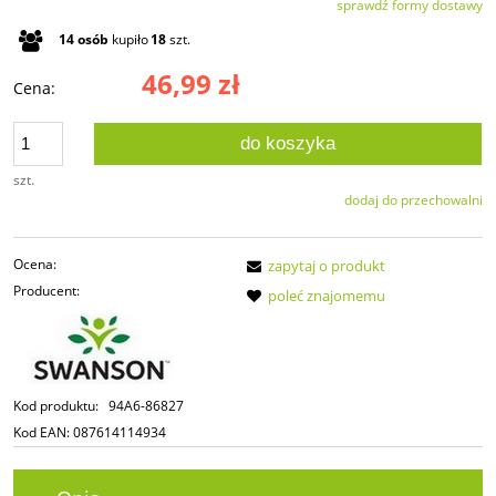
sprawdź formy dostawy
Cena nie zawiera ewentualnych kosztów płatności
14
osób
kupiło
18
szt.
46,99 zł
Cena:
do koszyka
szt.
dodaj do przechowalni
Ocena:
zapytaj o produkt
Producent:
poleć znajomemu
Kod produktu:
94A6-86827
Kod EAN:
087614114934