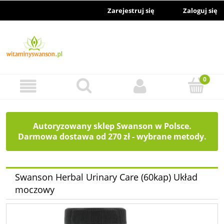
Zarejestruj się
Zaloguj się
Autoryzowany sklep Swanson w Polsce.
Darmowa dostawa od 270 zł - wybrane metody.
Swanson Herbal Urinary Care (60kap) Układ
moczowy