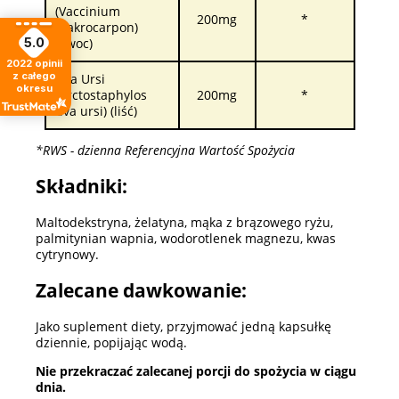
(Vaccinium
200mg
*
makrocarpon)
5.0
(owoc)
2022
opinii
z całego
Uva Ursi
okresu
(Arctostaphylos
200mg
*
uva ursi) (liść)
*RWS - dzienna Referencyjna Wartość Spożycia
Składniki:
Maltodekstryna, żelatyna, mąka z brązowego ryżu,
palmitynian wapnia, wodorotlenek magnezu, kwas
cytrynowy.
Zalecane dawkowanie:
Jako suplement diety, przyjmować jedną kapsułkę
dziennie, popijając wodą.
Nie przekraczać zalecanej porcji do spożycia w ciągu
dnia.