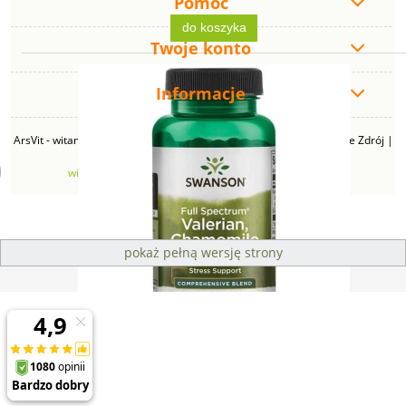
Pomoc
do koszyka
Twoje konto
Informacje
ArsVit - witaminyswanson.pl | ul. Zimowa 49B, 43-230 Goczałkowice Zdrój |
NIP: 6381219140 | REGON: 276280385 | Email:
witaminyswanson@gmail.com
| Telefon:
665 626 833
pokaż pełną wersję strony
Sklep internetowy Shoper Premium
Swanson Valerian (Waleriana Rumianek i Chmiel) -
(60 kap)
21,99 zł