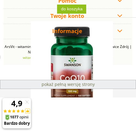
Pomoc
do koszyka
Twoje konto
Informacje
ArsVit - witaminyswanson.pl | ul. Zimowa 49B, 43-230 Goczałkowice Zdrój |
NIP: 6381219140 | REGON: 276280385 | Email:
witaminyswanson@gmail.com
| Telefon:
665 626 833
pokaż pełną wersję strony
Sklep internetowy Shoper Premium
Swanson Koenzym Q10 100 mg (100 kapsułek )
89,99 zł
do koszyka