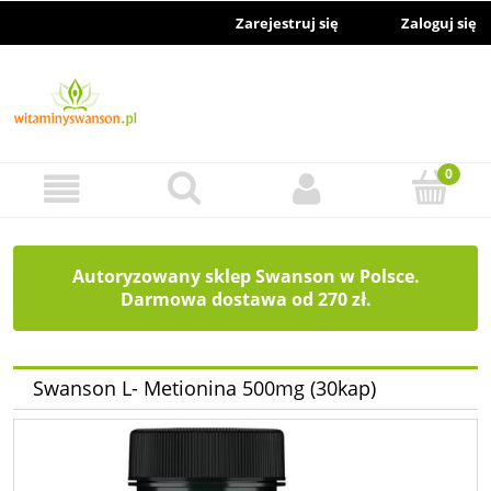
Zarejestruj się
Zaloguj się
Autoryzowany sklep Swanson w Polsce.
Darmowa dostawa od 270 zł.
Swanson L- Metionina 500mg (30kap)