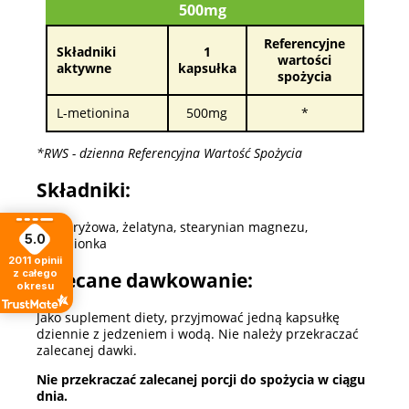
500mg
Referencyjne
Składniki
1
wartości
aktywne
kapsułka
spożycia
L-metionina
500mg
*
*RWS - dzienna Referencyjna Wartość Spożycia
Składniki:
mąka ryżowa, żelatyna, stearynian magnezu,
5.0
krzemionka
2011
opinii
z całego
Zalecane dawkowanie:
okresu
Jako suplement diety, przyjmować jedną kapsułkę
dziennie z jedzeniem i wodą. Nie należy przekraczać
zalecanej dawki.
Nie przekraczać zalecanej porcji do spożycia w ciągu
dnia.