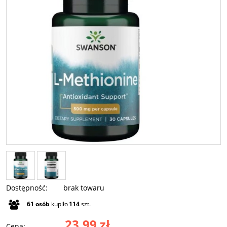
Dostępność:
brak towaru
61
osób
kupiło
114
szt.
23,99 zł
Cena: