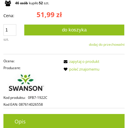
46
osób
kupiło
52
szt.
51,99 zł
Cena:
do koszyka
szt.
dodaj do przechowalni
Ocena:
zapytaj o produkt
Producent:
poleć znajomemu
Kod produktu:
0FB7-1922C
Kod EAN:
087614026558
Opis