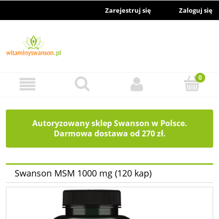
Zarejestruj się
Zaloguj się
Autoryzowany sklep Swanson w Polsce.
Darmowa dostawa od 270 zł.
Swanson MSM 1000 mg (120 kap)