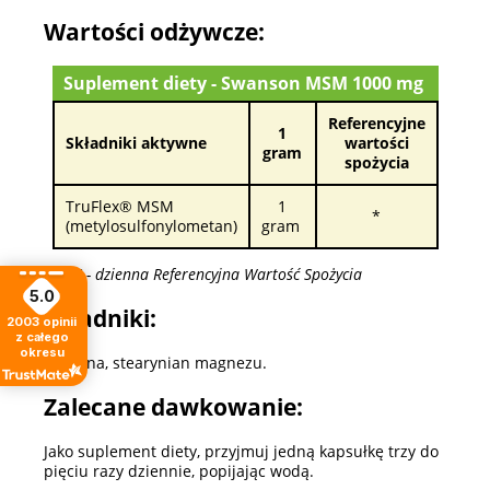
Wartości odżywcze:
Suplement diety - Swanson MSM 1000 mg
Referencyjne
1
Składniki aktywne
wartości
gram
spożycia
TruFlex® MSM
1
*
(metylosulfonylometan)
gram
*RWS - dzienna Referencyjna Wartość Spożycia
5.0
Składniki:
2003
opinii
z całego
okresu
żelatyna, stearynian magnezu.
Zalecane dawkowanie:
Jako suplement diety, przyjmuj jedną kapsułkę trzy do
pięciu razy dziennie, popijając wodą.