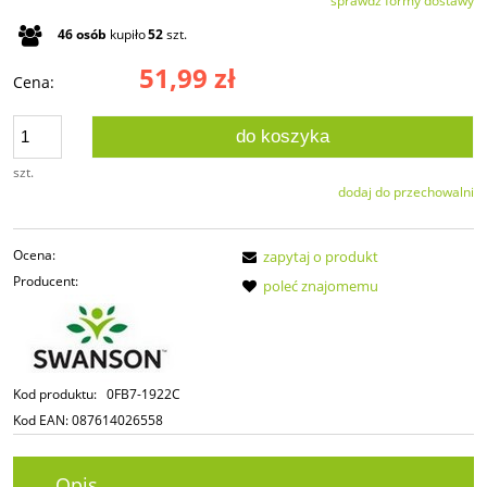
sprawdź formy dostawy
Cena nie zawiera ewentualnych kosztów płatności
46
osób
kupiło
52
szt.
51,99 zł
Cena:
do koszyka
szt.
dodaj do przechowalni
Ocena:
zapytaj o produkt
Producent:
poleć znajomemu
Kod produktu:
0FB7-1922C
Kod EAN:
087614026558
Opis