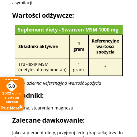
asymilacji.
Wartości odżywcze:
Suplement diety - Swanson MSM 1000 mg
Referencyjne
1
Składniki aktywne
wartości
gram
spożycia
TruFlex® MSM
1
*
(metylosulfonylometan)
gram
*RWS - dzienna Referencyjna Wartość Spożycia
5.0
2022
opinii
Składniki:
z całego
okresu
żelatyna, stearynian magnezu.
Zalecane dawkowanie:
Jako suplement diety, przyjmuj jedną kapsułkę trzy do