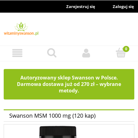
Zarejestruj się
Zaloguj się
Autoryzowany sklep Swanson w Polsce.
Darmowa dostawa już od 270 zł – wybrane
metody.
Swanson MSM 1000 mg (120 kap)