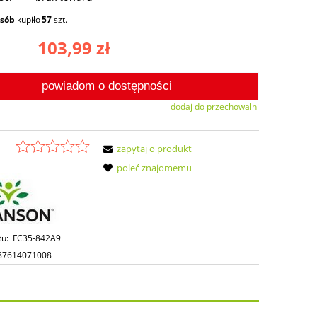
osób
kupiło
57
szt.
103,99 zł
powiadom o dostępności
dodaj do przechowalni
zapytaj o produkt
poleć znajomemu
tu:
FC35-842A9
87614071008