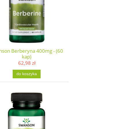
nson Berberyna 400mg - (60
kap)
62,98 zł
do koszyka