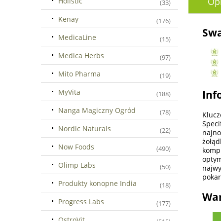
Op
Holistic
(33)
Kenay
(176)
Swa
MedicaLine
(15)
Medica Herbs
(97)
Mito Pharma
(19)
MyVita
Inf
(188)
Nanga Magiczny Ogród
(78)
Klucz
Speci
Nordic Naturals
(22)
najno
żołą
Now Foods
(490)
kompl
optym
Olimp Labs
(50)
najwy
poka
Produkty konopne India
(18)
War
Progress Labs
(177)
OstroVit