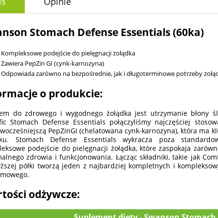
is
Opinie
nson Stomach Defense Essentials (60ka)
Kompleksowe podejście do pielęgnacji żołądka
Zawiera PepZin GI (cynk-karnozyna)
Odpowiada zarówno na bezpośrednie, jak i długoterminowe potrzeby żołą
ormacje o produkcie:
em do zdrowego i wygodnego żołądka jest utrzymanie błony śl
fic Stomach Defense Essentials połączyliśmy najczęściej stoso
wocześniejszą PepZinGI (chelatowana cynk-karnozyna), która ma kl
dku. Stomach Defense Essentials wykracza poza standardow
eksowe podejście do pielęgnacji żołądka, które zaspokaja zarów
alnego zdrowia i funkcjonowania. Łącząc składniki, takie jak Comfo
ższej półki tworzą jeden z najbardziej kompletnych i kompleks
rmowego.
tości odżywcze:
Suplement diety - Swanson Stomach 