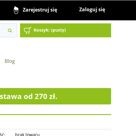
Zaloguj się
Zarejestruj się
Koszyk:
(pusty)
Blog
tawa od 270 zł.
ść:
brak towaru