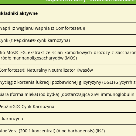
Składniki aktywne
Wapń [z węglanu wapnia (z Comforteze®)]
Cynk (z PepZinGI® cynk-karnozyna)
Bio-Mos® FG, ekstrakt ze ścian komórkowych drożdży z Saccharom
źródło mannanoligosacharydów (MOS)
Comforteze® Naturalny Neutralizator Kwasów
Wyciąg z korzenia lukrecji pozbawionej glicyryzyny (DGL) (Glycyrrhiz
Siara (forma mleka) (od bydła) [dostarczająca 25% immunoglobulin (
PepZinGI® Cynk-Karnozyna
L-karnozyna
Aloe Vera (200:1 koncentrat) (Aloe barbadensis) (liść)