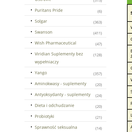
(515)
Puritans Pride
(6)
Solgar
(363)
Swanson
(411)
Wish Pharmaceutical
(47)
Viridian Suplementy bez
(128)
wypełniaczy
Yango
(357)
Aminokwasy - suplementy
(20)
Antyoksydanty - suplementy
(24)
Dieta i odchudzanie
(20)
Probiotyki
(21)
Sprawność seksualna
(14)