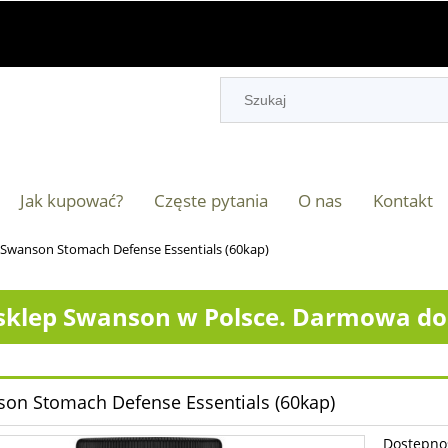
Jak kupować?
Częste pytania
O nas
Kontakt
Swanson Stomach Defense Essentials (60kap)
klep Swanson w Polsce. Darmowa dos
on Stomach Defense Essentials (60kap)
Dostępno