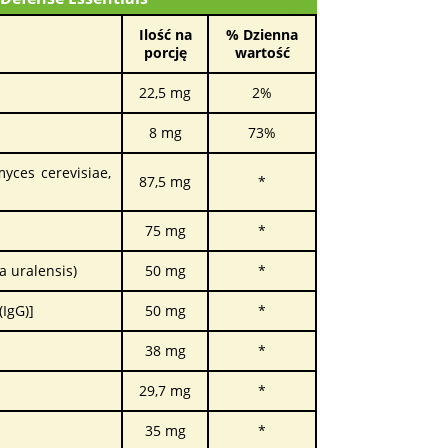
Ilość na
% Dzienna
porcję
wartość
22,5 mg
2%
8 mg
73%
yces cerevisiae,
87,5 mg
*
75 mg
*
a uralensis)
50 mg
*
IgG)]
50 mg
*
38 mg
*
29,7 mg
*
35 mg
*