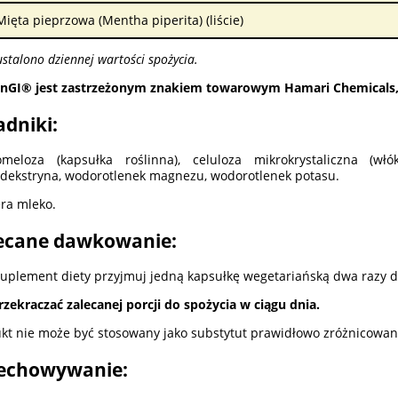
Mięta pieprzowa (Mentha piperita) (liście)
ustalono dziennej wartości spożycia.
inGI® jest zastrzeżonym znakiem towarowym Hamari Chemicals,
adniki:
meloza (kapsułka roślinna), celuloza mikrokrystaliczna (włó
dekstryna, wodorotlenek magnezu, wodorotlenek potasu.
ra mleko.
ecane dawkowanie:
suplement diety przyjmuj jedną kapsułkę wegetariańską dwa razy d
rzekraczać zalecanej porcji do spożycia w ciągu dnia.
kt nie może być stosowany jako substytut prawidłowo zróżnicowane
echowywanie: