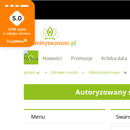
5.0
2018
opinii
z całego okresu
Nowości
Promocje
Krótka data
»
»
»
Jesteś w:
Zdrowie i uroda
Układ pokarmowy
Autoryzowany s
Menu
Swans