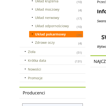
Układ krążenia
Przec
(10)
Układ moczowy
Inf
(4)
Układ nerwowy
(17)
Swans
Układ odpornościowy
(10)
Układ pokarmowy
(26)
Zdrowe oczy
(4)
Wytwa
Zioła
(51)
Krótka data
NAJCZ
(131)
Nowości
Promocje
Producenci