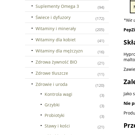
Suplementy Omega 3
(94)
Świece i dyfuzory
(172)
*Nie 
Witaminy i minerały
PepZ
(205)
Witaminy dla kobiet
Skł
(41)
Witaminy dla mężczyzn
(16)
Hypro
malto
Zdrowa żywność BIO
(21)
Zawie
Zdrowe tłuszcze
(11)
Zal
Zdrowie i uroda
(120)
Jako 
Kontrola wagi
(3)
Nie p
Grzybki
(3)
Produ
Probiotyki
(3)
Prz
Stawy i kości
(21)