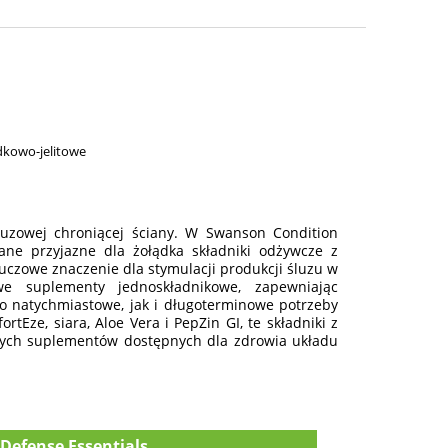
dkowo-jelitowe
uzowej chroniącej ściany. W Swanson Condition
wane przyjazne dla żołądka składniki odżywcze z
uczowe znaczenie dla stymulacji produkcji śluzu w
e suplementy jednoskładnikowe, zapewniając
no natychmiastowe, jak i długoterminowe potrzeby
rtEze, siara, Aloe Vera i PepZin GI, te składniki z
owych suplementów dostępnych dla zdrowia układu
Defense Essentials