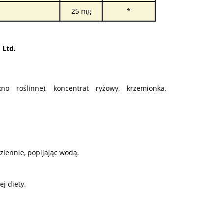
25 mg
*
 Ltd.
kno roślinne), koncentrat ryżowy, krzemionka,
ziennie, popijając wodą.
j diety.