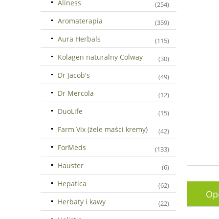
Aliness
(254)
Aromaterapia
(359)
Aura Herbals
(115)
Kolagen naturalny Colway
(30)
Dr Jacob's
(49)
Dr Mercola
(12)
DuoLife
(15)
Farm Vix (żele maści kremy)
(42)
ForMeds
(133)
Hauster
(6)
Hepatica
(62)
Op
Herbaty i kawy
(22)