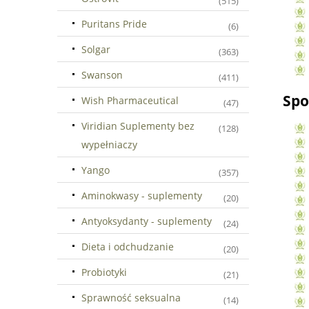
(515)
Puritans Pride
(6)
Solgar
(363)
Swanson
(411)
Spo
Wish Pharmaceutical
(47)
Viridian Suplementy bez
(128)
wypełniaczy
Yango
(357)
Aminokwasy - suplementy
(20)
Antyoksydanty - suplementy
(24)
Dieta i odchudzanie
(20)
Probiotyki
(21)
Sprawność seksualna
(14)