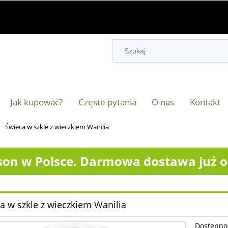
Jak kupować?
Częste pytania
O nas
Kontakt
Świeca w szkle z wieczkiem Wanilia
on w Polsce. Darmowa dostawa już od
a w szkle z wieczkiem Wanilia
Dostępno