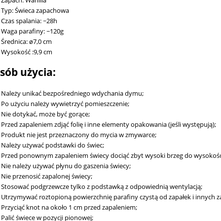
Typ: Świeca zapachowa
Czas spalania: ~28h
Waga parafiny: ~120g
Średnica: ø7,0 cm
Wysokość :9,9 cm
sób użycia:
Należy unikać bezpośredniego wdychania dymu;
Po użyciu należy wywietrzyć pomieszczenie;
Nie dotykać, może być gorące;
Przed zapaleniem zdjąć folię i inne elementy opakowania (jeśli występują);
Produkt nie jest przeznaczony do mycia w zmywarce;
Należy używać podstawki do świec;
Przed ponownym zapaleniem świecy dociąć zbyt wysoki brzeg do wysokośc
Nie należy używać płynu do gaszenia świecy;
Nie przenosić zapalonej świecy;
Stosować podgrzewcze tylko z podstawką z odpowiednią wentylacją;
Utrzymywać roztopioną powierzchnię parafiny czystą od zapałek i innych za
Przyciąć knot na około 1 cm przed zapaleniem;
Palić świece w pozycji pionowej;