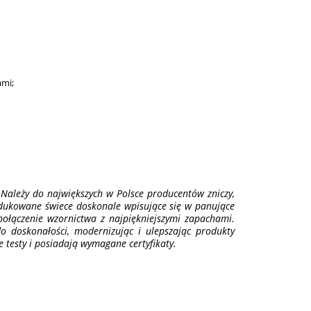
ami;
Należy do największych w Polsce producentów zniczy,
odukowane świece doskonale wpisujące się w panujące
połączenie wzornictwa z najpiękniejszymi zapachami.
do doskonałości, modernizując i ulepszając produkty
 testy i posiadają wymagane certyfikaty.