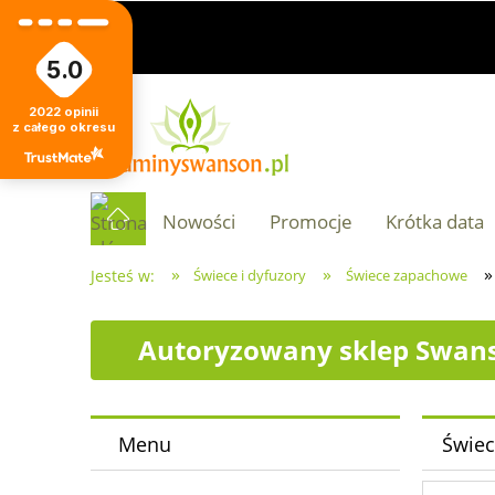
5.0
2022
opinii
z całego okresu
Nowości
Promocje
Krótka data
»
»
»
Jesteś w:
Świece i dyfuzory
Świece zapachowe
Autoryzowany sklep Swans
Menu
Świec