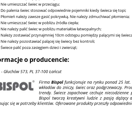
Nie umieszczać świec w przeciągu;
Do palenia świec stosować odpowiednie pojemniki kiedy świeca się topi;
Płomień należy zawsze gasić pokrywką. Nie należy zdmuchiwać płomienia;
Nie umieszczać świec w pobliżu źródła ciepła;
Nie należy palić świec w pobliżu materiałów łatwopalnych;
Należy zostawiać przynajmniej 10cm odstępu pomiędzy palącymi się świec
Nie należy pozostawiać palącej się świecy bez kontroli;
Świece palić poza zasięgiem dzieci i zwierząt;
ormacje o producencie:
l - Głuchów 573, PL 37-100 Łańcut
Firma
Bispol
funkcjonuje na rynku ponad 25 lat. 
wkładów do zniczy, świec oraz podgrzewaczy. Pr
trendy. Świece zapachowe cechuje niecodzienne 
Bispol tworzą kreatywni ludzie z pasją dążący 
hując się w potrzeby klientów. Oferowane produkty przeszły odpowiednie