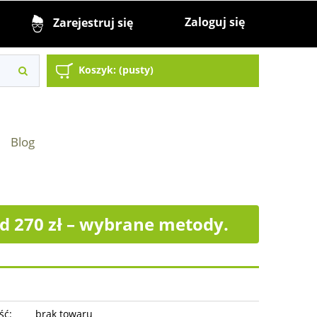
Zaloguj się
Zarejestruj się
Koszyk:
(pusty)
Blog
 270 zł – wybrane metody.
ść:
brak towaru