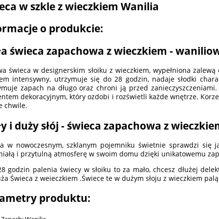
eca w szkle z wieczkiem Wanilia
ormacje o produkcie:
a świeca zapachowa z wieczkiem - wanilio
wa świeca w designerskim słoiku z wieczkiem, wypełniona zalewą o
em intensywny, utrzymuje się do 28 godzin, nadaje słodki chara
ymuje zapach na długo oraz chroni ją przed zanieczyszczeniami
ntem dekoracyjnym, który ozdobi i rozświetli każde wnętrze. Korz
 chwile.
y i duży słój - świeca zapachowa z wieczkie
a w nowoczesnym, szklanym pojemniku świetnie sprawdzi się ja
iałą i przytulną atmosferę w swoim domu dzięki unikatowemu zap
 28 godzin palenia świecy w słoiku to za mało, chcesz dłużej de
ża Świeca z weieczkiem .Świece te w dużym słoju z wieczkiem palą 
ametry produktu:
Zapach: Wanilia