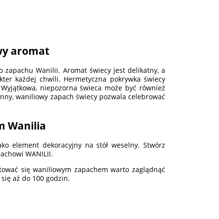
wy aromat
 zapachu Wanilii. Aromat świecy jest delikatny, a
kter każdej chwili. Hermetyczna pokrywka świecy
. Wyjątkowa, niepozorna świeca może być również
enny, waniliowy zapach świecy pozwala celebrować
m Wanilia
ko element dekoracyjny na stół weselny. Stwórz
achowi WANILII.
lektować się waniliowym zapachem warto zaglądnąć
się aż do 100 godzin.