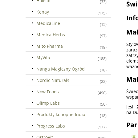
Holistic
(33)
Świ
Kenay
(175)
Inf
MedicaLine
(15)
Mał
Medica Herbs
(97)
Stylo
Mito Pharma
(19)
zaraz
zatrz
MyVita
(188)
eleme
ważne
Nanga Magiczny Ogród
(78)
Mał
Nordic Naturals
(22)
Świec
Now Foods
(490)
wspan
Olimp Labs
(50)
Jeśli
na Du
Produkty konopne India
(18)
Par
Progress Labs
(177)
OstroVit