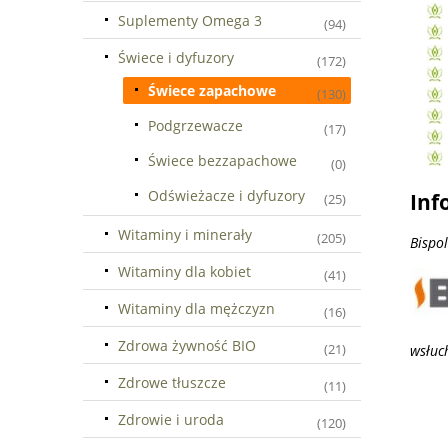
Suplementy Omega 3
(94)
Świece i dyfuzory
(172)
Świece zapachowe
(130)
Podgrzewacze
(17)
Świece bezzapachowe
(0)
Odświeżacze i dyfuzory
Inf
(25)
Witaminy i minerały
(205)
Bispo
Witaminy dla kobiet
(41)
Witaminy dla mężczyzn
(16)
Zdrowa żywność BIO
(21)
wsłuc
Zdrowe tłuszcze
(11)
Zdrowie i uroda
(120)