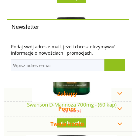
Newsletter
Podaj swój adres e-mail, jeżeli chcesz otrzymywać
informacje o nowościach i promocjach.
Zakupy
Swanson D-Mannoza 700mg - (60 kap)
Pomoc
56,99 zł
Twoje konto
do koszyka