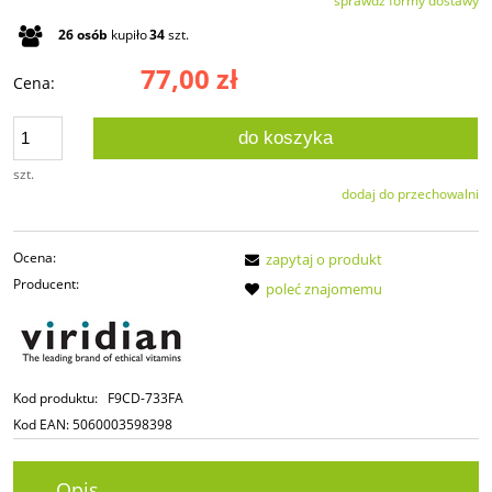
sprawdź formy dostawy
Cena nie zawiera ewentualnych kosztów płatności
26
osób
kupiło
34
szt.
77,00 zł
Cena:
do koszyka
szt.
dodaj do przechowalni
Ocena:
zapytaj o produkt
Producent:
poleć znajomemu
Kod produktu:
F9CD-733FA
Kod EAN:
5060003598398
Opis