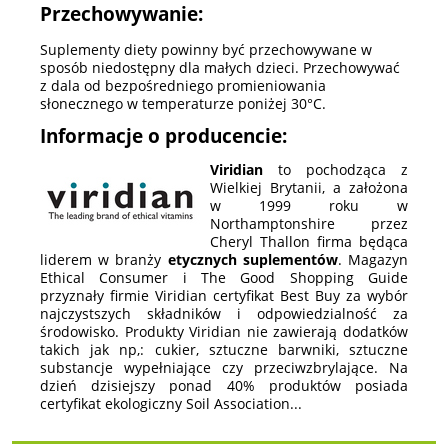
Przechowywanie:
Suplementy diety powinny być przechowywane w
sposób niedostępny dla małych dzieci. Przechowywać
z dala od bezpośredniego promieniowania
słonecznego w temperaturze poniżej 30°C.
Informacje o producencie:
Viridian
to pochodząca z
Wielkiej Brytanii, a założona
w 1999 roku w
Northamptonshire przez
Cheryl Thallon firma będąca
liderem w branży
etycznych suplementów
. Magazyn
Ethical Consumer i The Good Shopping Guide
przyznały firmie Viridian certyfikat Best Buy za wybór
najczystszych składników i odpowiedzialność za
środowisko. Produkty Viridian nie zawierają dodatków
takich jak np,: cukier, sztuczne barwniki, sztuczne
substancje wypełniające czy przeciwzbrylające. Na
dzień dzisiejszy ponad 40% produktów posiada
certyfikat ekologiczny Soil Association...