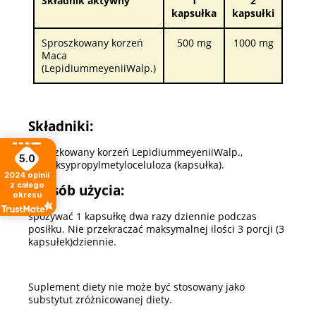
Składnik aktywny
1
2
kapsułka
kapsułki
Sproszkowany korzeń
500 mg
1000 mg
Maca
(LepidiummeyeniiWalp.)
Składniki:
sproszkowany korzeń LepidiummeyeniiWalp.,
5.0
hydroksypropylmetyloceluloza (kapsułka).
2024
opinii
z całego
Sposób użycia:
okresu
spożywać 1 kapsułkę dwa razy dziennie podczas
posiłku. Nie przekraczać maksymalnej ilości 3 porcji (3
kapsułek)dziennie.
Suplement diety nie może być stosowany jako
substytut zróżnicowanej diety.