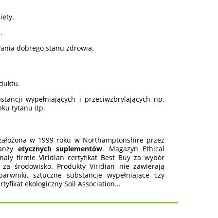
iety.
.
wania dobrego stanu zdrowia.
duktu.
ancji wypełniających i przeciwzbrylających np.
ku tytanu itp.
a założona w 1999 roku w Northamptonshire przez
ranży
etycznych suplementów
. Magazyn Ethical
y firmie Viridian certyfikat Best Buy za wybór
 za środowisko. Produkty Viridian nie zawierają
barwniki, sztuczne substancje wypełniające czy
fikat ekologiczny Soil Association...