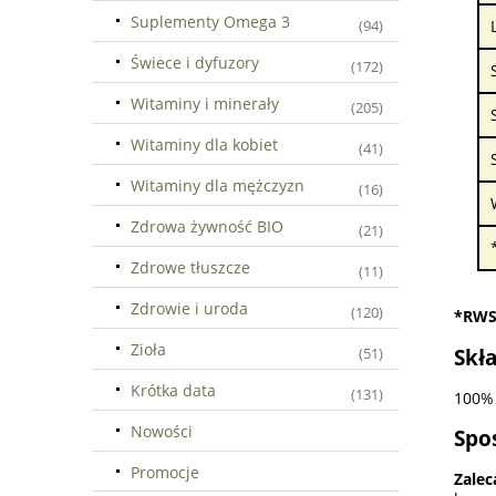
Suplementy Omega 3
(94)
Świece i dyfuzory
(172)
Witaminy i minerały
(205)
Witaminy dla kobiet
(41)
Witaminy dla mężczyzn
(16)
Zdrowa żywność BIO
(21)
Zdrowe tłuszcze
(11)
Zdrowie i uroda
(120)
*RW
Zioła
Skła
(51)
Krótka data
(131)
100% 
Nowości
Spo
Promocje
Zale