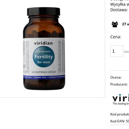
Wysyłka 
Dostawa:
Cena n
27
płatno
Cena:
szt
Ocena:
Producent:
Kod produk
Kod EAN:
5