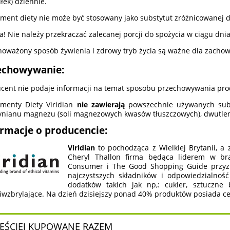
łek) dziennie.
ment diety nie może być stosowany jako substytut zróżnicowanej d
! Nie należy przekraczać zalecanej porcji do spożycia w ciągu dnia
oważony sposób żywienia i zdrowy tryb życia są ważne dla zacho
echowywanie:
cent nie podaje informacji na temat sposobu przechowywania pro
menty Diety Viridian
nie zawierają
powszechnie używanych subst
ynianu magnezu (soli magnezowych kwasów tłuszczowych), dwutlen
ormacje o producencie:
Viridian
to pochodząca z Wielkiej Brytanii, 
Cheryl Thallon firma będąca liderem w b
Consumer i The Good Shopping Guide przyznał
najczystszych składników i odpowiedzialność
dodatków takich jak np,: cukier, sztuczne 
iwzbrylające. Na dzień dzisiejszy ponad 40% produktów posiada certy
ĘŚCIEJ KUPOWANE RAZEM