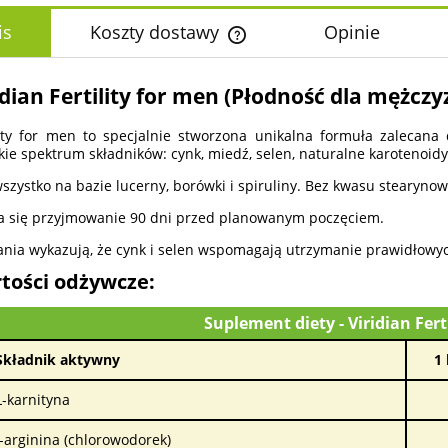
is
Koszty dostawy
Opinie
Cena nie zawiera ewentualnych k
idian Fertility for men (Płodność dla mężczyz
płatności
lity for men to specjalnie stworzona unikalna formuła zalecana
kie spektrum składników: cynk, miedź, selen, naturalne karotenoidy
wszystko na bazie lucerny, borówki i spiruliny. Bez kwasu stearynow
a się przyjmowanie 90 dni przed planowanym poczęciem.
nia wykazują, że cynk i selen wspomagają utrzymanie prawidłowyc
tości odżywcze:
Suplement diety - Viridian Fert
Składnik aktywny
1
L-karnityna
l-arginina (chlorowodorek)