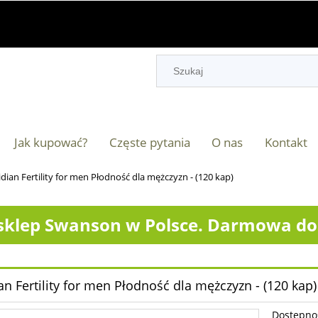
Jak kupować?
Częste pytania
O nas
Kontakt
idian Fertility for men Płodność dla mężczyzn - (120 kap)
klep Swanson w Polsce. Darmowa dos
ian Fertility for men Płodność dla mężczyzn - (120 kap)
Dostępno