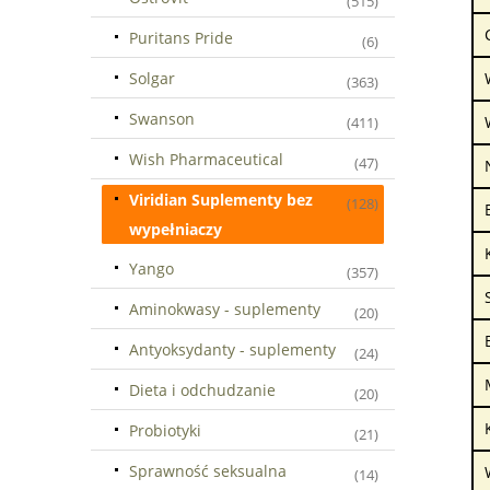
(515)
Puritans Pride
(6)
Solgar
(363)
Swanson
(411)
Wish Pharmaceutical
(47)
Viridian Suplementy bez
(128)
wypełniaczy
Yango
(357)
Aminokwasy - suplementy
(20)
Antyoksydanty - suplementy
(24)
Dieta i odchudzanie
(20)
Probiotyki
(21)
Sprawność seksualna
(14)