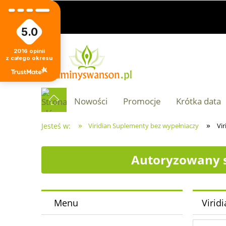
5.0
2016
opinii
z całego okresu
Nowości
Promocje
Krótka data
»
»
Jesteś w:
Viridian Suplementy bez wypełniaczy
Vir
Autoryzowany s
Menu
Virid