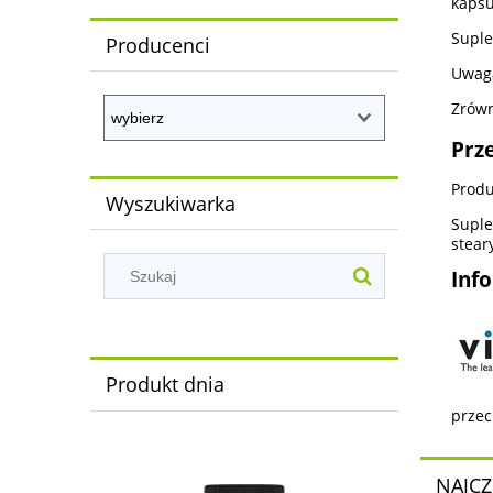
kapsu
Suple
Producenci
Uwaga
Zrówn
Prz
Produ
Wyszukiwarka
Suple
stear
Inf
Produkt dnia
przec
NAJCZ