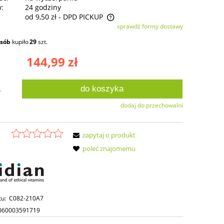
w:
24 godziny
od 9,50 zł
- DPD PICKUP
sprawdź formy dostawy
ie zawiera ewentualnych kosztów
osób
kupiło
29
szt.
ści
144,99 zł
do koszyka
.
dodaj do przechowalni
zapytaj o produkt
poleć znajomemu
tu:
C082-210A7
060003591719