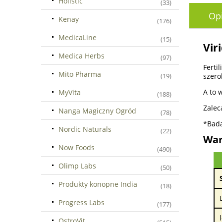
Holistic
(33)
Op
Kenay
(176)
MedicaLine
(15)
Vir
Medica Herbs
(97)
Ferti
Mito Pharma
szero
(19)
A to 
MyVita
(188)
Zalec
Nanga Magiczny Ogród
(78)
*Bada
Nordic Naturals
(22)
War
Now Foods
(490)
Olimp Labs
(50)
Produkty konopne India
(18)
Progress Labs
(177)
OstroVit