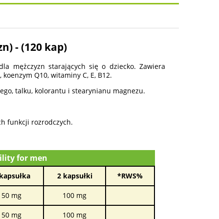
osztów
n) - (120 kap)
 dla mężczyzn starających się o dziecko. Zawiera
, koenzym Q10, witaminy C, E, B12.
ego, talku, kolorantu i stearynianu magnezu.
h funkcji rozrodczych.
ility for men
 kapsułka
2 kapsułki
*RWS%
50 mg
100 mg
50 mg
100 mg