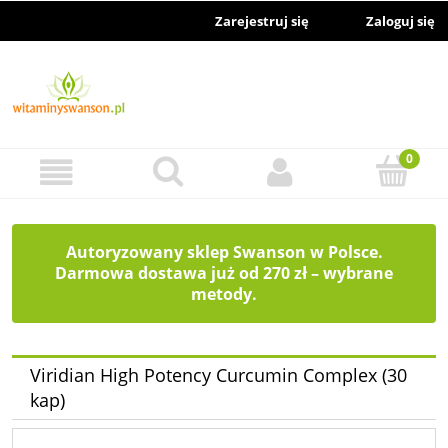
Zarejestruj się
Zaloguj się
Autoryzowany sklep Swanson w Polsce.
Darmowa dostawa już od 270 zł – wybrane
metody.
Viridian High Potency Curcumin Complex (30
kap)