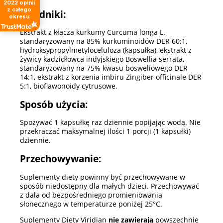
2022
opinii
z całego
Składniki:
okresu
Ekstrakt z kłącza kurkumy Curcuma longa L.
standaryzowany na 85% kurkuminoidów DER 60:1,
hydroksypropylmetyloceluloza (kapsułka), ekstrakt z
żywicy kadzidłowca indyjskiego Boswellia serrata,
standaryzowany na 75% kwasu bosweliowego DER
14:1, ekstrakt z korzenia imbiru Zingiber officinale DER
5:1, bioflawonoidy cytrusowe.
Sposób użycia:
Spożywać 1 kapsułkę raz dziennie popijając wodą. Nie
przekraczać maksymalnej ilości 1 porcji (1 kapsułki)
dziennie.
Przechowywanie:
Suplementy diety powinny być przechowywane w
sposób niedostępny dla małych dzieci. Przechowywać
z dala od bezpośredniego promieniowania
słonecznego w temperaturze poniżej 25°C.
Suplementy Diety Viridian
nie zawierają
powszechnie