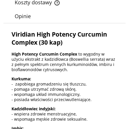
Koszty dostawy
Cena nie zawiera ewentualnych kosztów płatności
Opinie
Viridian High Potency Curcumin
Complex (30 kap)
High Potency Curcumin Complex
to wygodny w
użyciu ekstrakt z kadzidłowca (Boswellia serrata) wraz
z pełnym spektrum cennych kurkuminoidów, imbiru i
bioflawonoidów cytrusowych.
Kurkuma:
- zapobiega gromadzeniu się tłuszczu,
- pomaga utrzymać zdrową skórę,
- wspomaga układ immunologiczny,
- posiada właściwości przeciwutleniające.
Kadzidłowiec indyjski:
- wspiera zdrowie menstruacyjne,
- wspomaga męskie zdrowie seksualne.
Imbir: