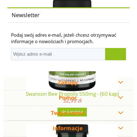
Newsletter
Podaj swój adres e-mail, jeżeli chcesz otrzymywać
informacje o nowościach i promocjach.
Zakupy
Swanson Bee Propolis 550mg - (60 kap)
Pomoc
32,99 zł
Twoje konto
do koszyka
Informacje