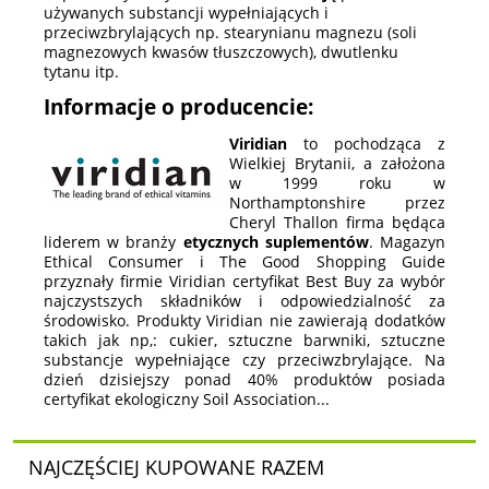
używanych substancji wypełniających i
przeciwzbrylających np. stearynianu magnezu (soli
magnezowych kwasów tłuszczowych), dwutlenku
tytanu itp.
Informacje o producencie:
Viridian
to pochodząca z
Wielkiej Brytanii, a założona
w 1999 roku w
Northamptonshire przez
Cheryl Thallon firma będąca
liderem w branży
etycznych suplementów
. Magazyn
Ethical Consumer i The Good Shopping Guide
przyznały firmie Viridian certyfikat Best Buy za wybór
najczystszych składników i odpowiedzialność za
środowisko. Produkty Viridian nie zawierają dodatków
takich jak np,: cukier, sztuczne barwniki, sztuczne
substancje wypełniające czy przeciwzbrylające. Na
dzień dzisiejszy ponad 40% produktów posiada
certyfikat ekologiczny Soil Association...
NAJCZĘŚCIEJ KUPOWANE RAZEM