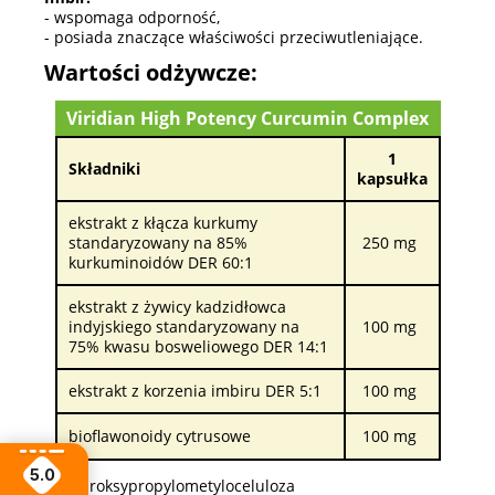
- wspomaga odporność,
- posiada znaczące właściwości przeciwutleniające.
Wartości odżywcze:
Viridian High Potency Curcumin Complex
1
Składniki
kapsułka
ekstrakt z kłącza kurkumy
standaryzowany na 85%
250 mg
kurkuminoidów DER 60:1
ekstrakt z żywicy kadzidłowca
indyjskiego standaryzowany na
100 mg
75% kwasu bosweliowego DER 14:1
ekstrakt z korzenia imbiru DER 5:1
100 mg
bioflawonoidy cytrusowe
100 mg
5.0
**hydroksypropylometyloceluloza