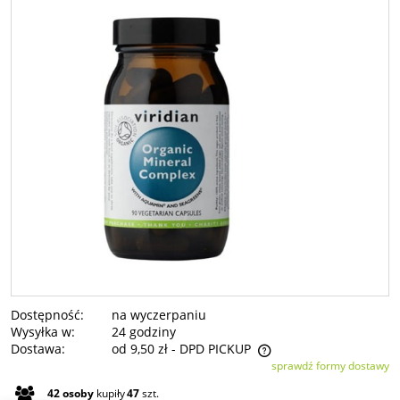
Dostępność:
na wyczerpaniu
Wysyłka w:
24 godziny
Dostawa:
od 9,50 zł
- DPD PICKUP
sprawdź formy dostawy
Cena nie zawiera ewentualnych kosztów płatności
42
osoby
kupiły
47
szt.