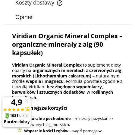
Koszty dostawy
Cena nie zawiera ewentualnych kosztów płatności
Opinie
Viridian Organic Mineral Complex –
organiczne minerały z alg (90
kapsułek)
Viridian Organic Mineral Complex
to suplement diety
oparty na
organicznych minerałach z czerwonych alg
morskich (Lithothamnium calcareum)
– naturalnym
źródle
wapnia
i
magnezu
. Formuła powstała zgodnie z
filozofią Viridian:
bez zbędnych wypełniaczy,
barwników i sztucznych dodatków
, w
roślinnych
kapsułkach
.
Najważniejsze korzyści
Naturalne pochodzenie
– minerały pozyskane z
czerwonych alg morskich.
Wsparcie kości i zębów
–
wapń
pomaga w