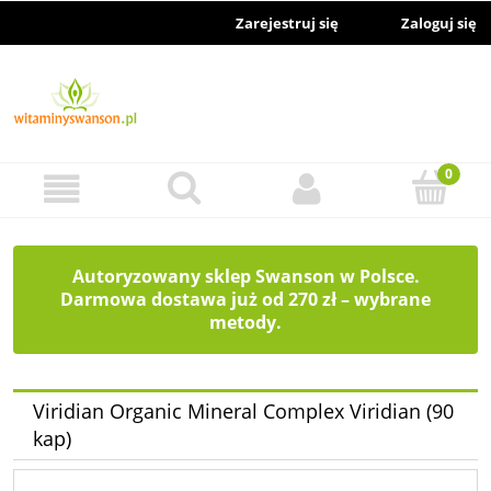
Zarejestruj się
Zaloguj się
Autoryzowany sklep Swanson w Polsce.
Darmowa dostawa już od 270 zł – wybrane
metody.
Viridian Organic Mineral Complex Viridian (90
kap)