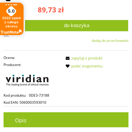
89,73 zł
Cena:
5.0
2022
opinii
z całego
do koszyka
okresu
szt.
dodaj do przechowalni
Ocena:
zapytaj o produkt
Producent:
poleć znajomemu
Kod produktu:
0DE3-73188
Kod EAN:
5060003593010
Opis