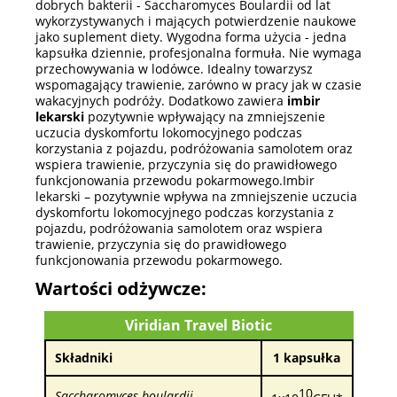
dobrych bakterii - Saccharomyces Boulardii od lat
wykorzystywanych i mających potwierdzenie naukowe
jako suplement diety. Wygodna forma użycia - jedna
kapsułka dziennie, profesjonalna formuła. Nie wymaga
przechowywania w lodówce. Idealny towarzysz
wspomagający trawienie, zarówno w pracy jak w czasie
wakacyjnych podróży. Dodatkowo zawiera
imbir
lekarski
pozytywnie wpływający na zmniejszenie
uczucia dyskomfortu lokomocyjnego podczas
korzystania z pojazdu, podróżowania samolotem oraz
wspiera trawienie, przyczynia się do prawidłowego
funkcjonowania przewodu pokarmowego.Imbir
lekarski – pozytywnie wpływa na zmniejszenie uczucia
dyskomfortu lokomocyjnego podczas korzystania z
pojazdu, podróżowania samolotem oraz wspiera
trawienie, przyczynia się do prawidłowego
funkcjonowania przewodu pokarmowego.
Wartości odżywcze:
Viridian Travel Biotic
Składniki
1 kapsułka
10
Saccharomyces boulardii