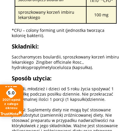
1x10
CFU*
sproszkowany korzeń imbiru
100 mg
lekarskiego
*CFU – colony forming unit (jednostka tworząca
kolonię bakterii).
Składniki:
Saccharomyces boulardii, sproszkowany korzeń imbiru
lekarskiego Zingiber officinale Rosc.,
hydroksypropylmetyloceluloza (kapsułka).
Sposób użycia:
Dorośli, młodzież i dzieci od 5 roku życia spożywać 1
5.0
kapsułkę podczas posiłku dziennie. Nie przekraczać
maksymalnej ilości 1 porcji (1 kapsułki)dziennie.
2021
opinii
z całego
okresu
UWAGI: Suplementy diety nie mogą być stosowane
jako substytut (zamiennik) zróżnicowanej diety. Nie
stosować preparatu w przypadku nadwrażliwości na
którykolwiek z jego składników. Ważne jest stosowanie
zbilansowanej i zróżnicowanej diety oraz zdrowego