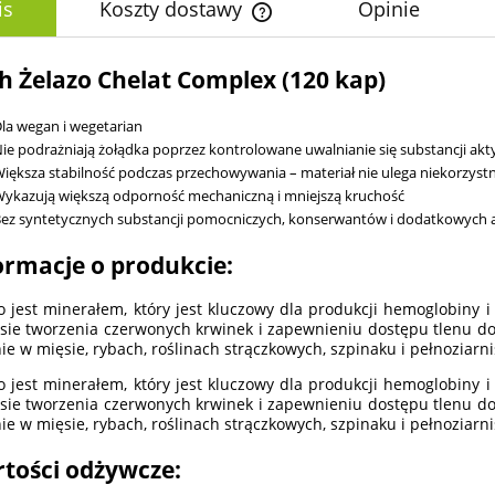
is
Koszty dostawy
Opinie
Cena nie zawiera ewentualnych k
h Żelazo Chelat Complex (120 kap)
płatności
la wegan i wegetarian
ie podrażniają żołądka poprzez kontrolowane uwalnianie się substancji ak
iększa stabilność podczas przechowywania – materiał nie ulega niekorzyst
ykazują większą odporność mechaniczną i mniejszą kruchość
ez syntetycznych substancji pomocniczych, konserwantów i dodatkowych
ormacje o produkcie:
o jest minerałem, który jest kluczowy dla produkcji hemoglobiny i
sie tworzenia czerwonych krwinek i zapewnieniu dostępu tlenu d
ie w mięsie, rybach, roślinach strączkowych, szpinaku i pełnoziar
o jest minerałem, który jest kluczowy dla produkcji hemoglobiny i
sie tworzenia czerwonych krwinek i zapewnieniu dostępu tlenu d
ie w mięsie, rybach, roślinach strączkowych, szpinaku i pełnoziar
tości odżywcze: