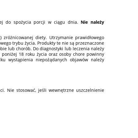
nej do spożycia porcji w ciągu dnia.
Nie należy
) zróżnicowanej diety. Utrzymanie prawidłowego
go trybu życia. Produkty te nie są przeznaczone
obie lub chorób. Do diagnostyki lub leczenia należy
y poniżej 18 roku życia oraz osoby chore powinny
dku wystąpienia niepożądanych objawów należy
. Nie stosować, jeśli wewnętrzne uszczelnienie