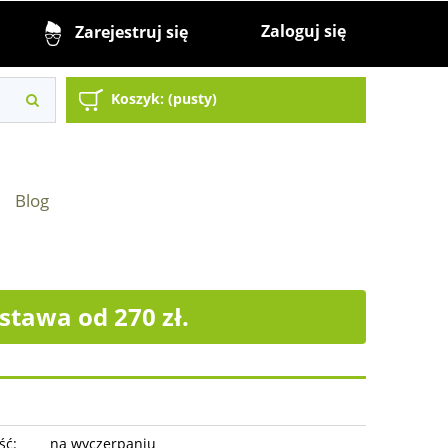
Zaloguj się
Zarejestruj się
Koszyk:
(pusty)
Blog
tawa od 270 zł.
ść:
na wyczerpaniu