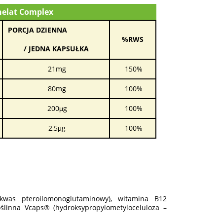
Chelat Complex
PORCJA DZIENNA
%RWS
/ JEDNA KAPSUŁKA
21mg
150%
80mg
100%
200μg
100%
2,5μg
100%
(kwas pteroilomonoglutaminowy), witamina B12
 roślinna Vcaps® (hydroksypropylometyloceluloza –