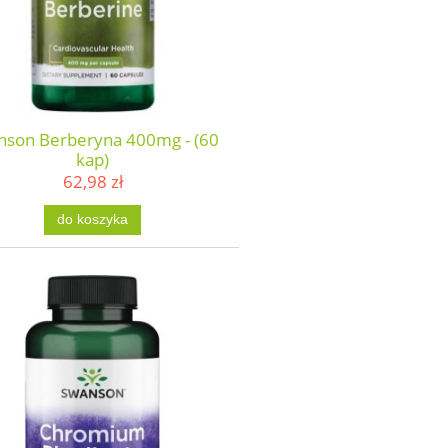
nson Berberyna 400mg - (60
kap)
62,98 zł
do koszyka