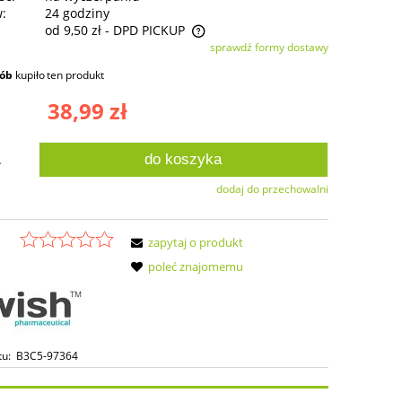
w:
24 godziny
od 9,50 zł
- DPD PICKUP
sprawdź formy dostawy
ie zawiera ewentualnych kosztów
sób
kupiło
ten produkt
ści
38,99 zł
do koszyka
.
dodaj do przechowalni
zapytaj o produkt
poleć znajomemu
tu:
B3C5-97364