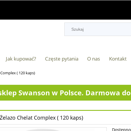
Jak kupować?
Częste pytania
O nas
Kontakt
 Complex ( 120 kaps)
klep Swanson w Polsce. Darmowa dos
Żelazo Chelat Complex ( 120 kaps)
Dostępno