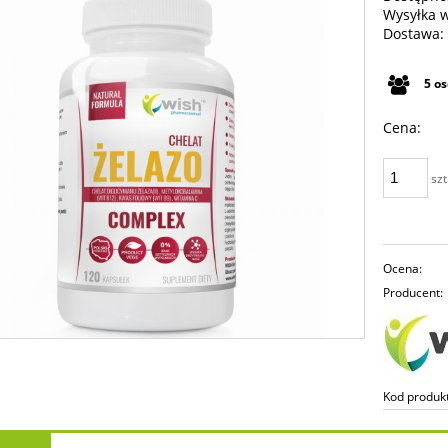
Wysyłka 
Dostawa:
Cena n
5
o
płatno
Cena:
szt
Ocena:
Producent:
Kod produk