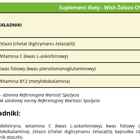
Suplement diety - Wish Żelazo 
SKŁADNIKI
Żelazo (chelat diglicynianu żelaza(II))
Witamina C (kwas L-askorbinowy)
Kwas foliowy (kwas pteroilomonoglutaminowy)
Witamina B12 (metylokobalamina)
- dzienna Referencyjna Wartość Spożycia
ak ustalonej normy Referencyjnej Wartości Spożycia
adniki:
odekstryna, witamina C (kwas L-askorbinowy), kwas foliowy 
lokobalamina), żelazo (chelat diglicynianu żelaza(II)), kapsułka
ik otoczki).