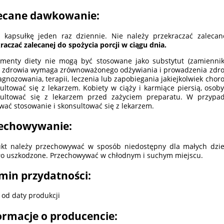
ecane dawkowanie:
 kapsułkę jeden raz dziennie. Nie należy przekraczać zaleca
raczać zalecanej do spożycia porcji w ciągu dnia.
menty diety nie mogą być stosowane jako substytut (zamiennik
 zdrowia wymaga zrównoważonego odżywiania i prowadzenia zdrowe
agnozowania, terapii, leczenia lub zapobiegania jakiejkolwiek chor
ultować się z lekarzem. Kobiety w ciąży i karmiące piersią, osob
sultować się z lekarzem przed zażyciem preparatu. W przypa
wać stosowanie i skonsultować się z lekarzem.
echowywanie:
kt należy przechowywać w sposób niedostępny dla małych dzieci
ło uszkodzone. Przechowywać w chłodnym i suchym miejscu.
min przydatności:
a od daty produkcji
ormacje o producencie: