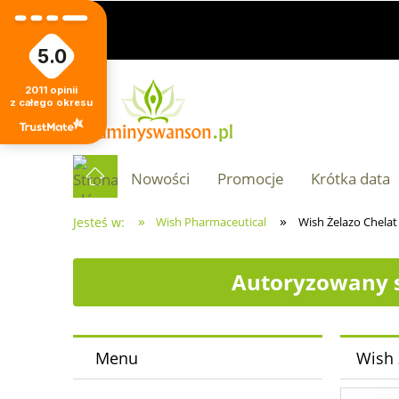
5.0
2011
opinii
z całego okresu
Nowości
Promocje
Krótka data
»
»
Jesteś w:
Wish Pharmaceutical
Wish Żelazo Chelat
Autoryzowany s
Menu
Wish 