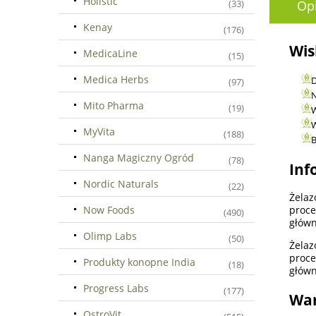
Holistic
Op
(33)
Kenay
(176)
Wis
MedicaLine
(15)
Medica Herbs
D
(97)
N
Mito Pharma
(19)
W
W
MyVita
(188)
B
Nanga Magiczny Ogród
(78)
Inf
Nordic Naturals
(22)
Żelaz
Now Foods
proce
(490)
główn
Olimp Labs
(50)
Żelaz
proce
Produkty konopne India
(18)
główn
Progress Labs
(177)
War
OstroVit