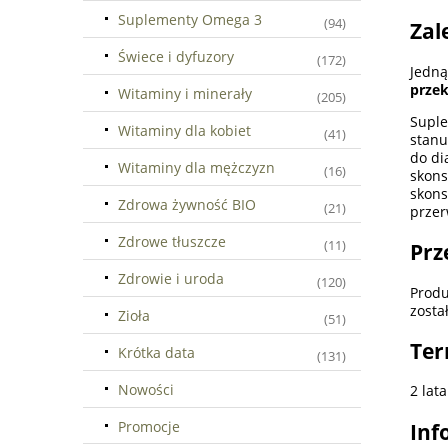
Suplementy Omega 3
(94)
Zal
Świece i dyfuzory
(172)
Jedną
przek
Witaminy i minerały
(205)
Suple
Witaminy dla kobiet
(41)
stanu
do di
Witaminy dla mężczyzn
(16)
skons
skon
Zdrowa żywność BIO
(21)
przer
Zdrowe tłuszcze
(11)
Prz
Zdrowie i uroda
(120)
Produ
zosta
Zioła
(51)
Ter
Krótka data
(131)
Nowości
2 lat
Promocje
Inf