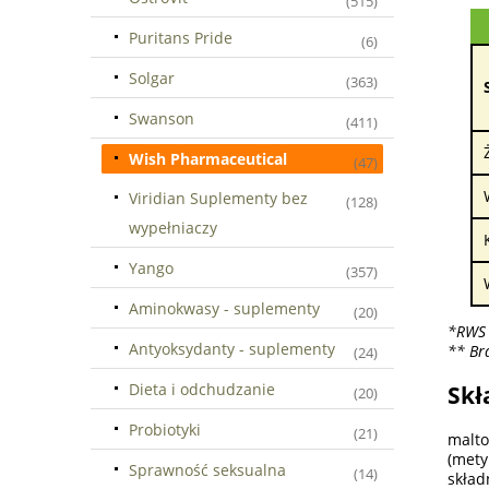
(515)
Puritans Pride
(6)
Solgar
(363)
Swanson
(411)
Wish Pharmaceutical
(47)
Viridian Suplementy bez
(128)
wypełniaczy
Yango
(357)
Aminokwasy - suplementy
(20)
*RWS 
Antyoksydanty - suplementy
** Br
(24)
Dieta i odchudzanie
Skł
(20)
Probiotyki
(21)
malt
(mety
Sprawność seksualna
(14)
składn