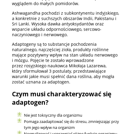
wyglądem do małych pomidorów.
Ashwagandha pochodzi z subkontynentu indyjskiego,
a konkretnie z suchszych obszarów Indii, Pakistanu i
Sri Lanki. Wysoka dawka antyoksydantów oraz
wsparcie układu odpornościowego, sercowo-
naczyniowego i nerwowego.
Adaptogeny są to substancje pochodzenia
naturalnego, najczęściej zioła, produkty roślinne
mające pozytywny wpływ na stan układu nerwowego
i mózgu. Pojęcie te zostało wprowadzone
przez rosyjskiego naukowca Mikołaja Lazarewa,
który sformułował 3 postulaty, przedstawiające
warunki jakie musi spełnić dana roślina, aby mogła
zostać uznana za adaptogen.
Czym musi charakteryzować się
adaptogen?
Nie jest toksyczny dla organizmu
Pomaga zaadaptować się do stresu, zmniejszając przy
tym jego wpływ na organizm
Normalizować i usprawniać różne funkcje organizmu,