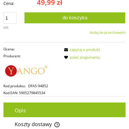
49,99 zł
Cena:
do koszyka
szt.
dodaj do przechowalni
Ocena:
zapytaj o produkt
Producent:
poleć znajomemu
Kod produktu:
DFA5-94852
Kod EAN:
5905279845534
Opis
Koszty dostawy
Cena nie zawiera ewentualnych kosztów płatności