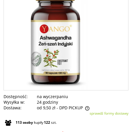
Dostępność:
na wyczerpaniu
Wysyłka w:
24 godziny
Dostawa:
od 9,50 zł
- DPD PICKUP
sprawdź formy dostawy
Cena nie zawiera ewentualnych kosztów płatności
113
osoby
kupiły
122
szt.