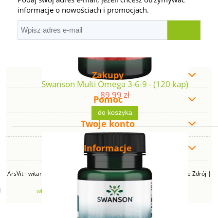
informacje o nowościach i promocjach.
Zakupy
Swanson Multi Omega 3-6-9 - (120 kap)
89,99 zł
Pomoc
do koszyka
Twoje konto
Informacje
ArsVit - witaminyswanson.pl | ul. Zimowa 49B, 43-230 Goczałkowice Zdrój |
NIP: 6381219140 | REGON: 276280385 | Email:
witaminyswanson@gmail.com
| Telefon:
665 626 833