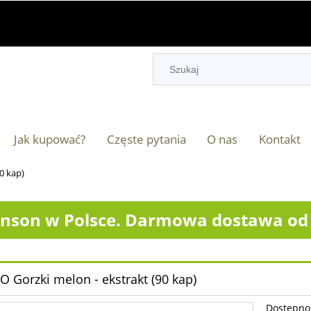
Jak kupować?
Częste pytania
O nas
Kontakt
0 kap)
nson w Polsce. Darmowa dostawa od 2
 Gorzki melon - ekstrakt (90 kap)
Dostępno