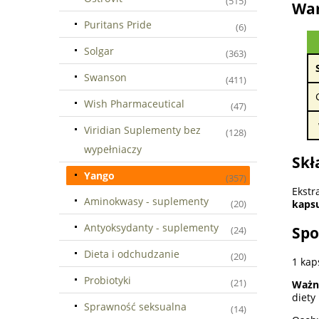
(515)
War
Puritans Pride
(6)
Solgar
(363)
Swanson
(411)
Wish Pharmaceutical
(47)
Viridian Suplementy bez
(128)
wypełniaczy
Skł
Yango
(357)
Ekst
Aminokwasy - suplementy
kapsu
(20)
Antyoksydanty - suplementy
Spo
(24)
Dieta i odchudzanie
(20)
1 kap
Probiotyki
(21)
Ważn
diety
Sprawność seksualna
(14)