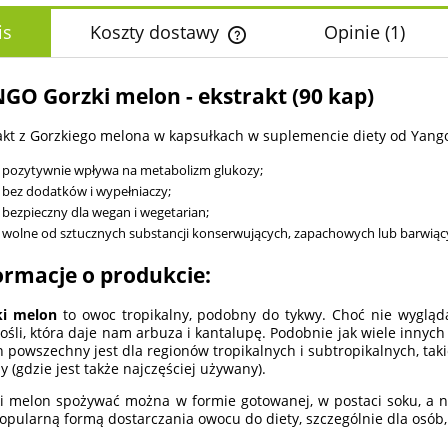
is
Koszty dostawy
Opinie
(1)
Cena nie zawiera ewentualnych k
GO Gorzki melon - ekstrakt (90 kap)
płatności
akt z Gorzkiego melona w kapsułkach w suplemencie diety od Yang
pozytywnie wpływa na metabolizm glukozy;
bez dodatków i wypełniaczy;
bezpieczny dla wegan i wegetarian;
wolne od sztucznych substancji konserwujących, zapachowych lub barwiąc
ormacje o produkcie:
ki melon
to owoc tropikalny, podobny do tykwy. Choć nie wygląda
ośli, która daje nam arbuza i kantalupę. Podobnie jak wiele innyc
 powszechny jest dla regionów tropikalnych i subtropikalnych, tak
ny (gdzie jest także najczęściej używany).
i melon spożywać można w formie gotowanej, w postaci soku, a n
popularną formą dostarczania owocu do diety, szczególnie dla osób