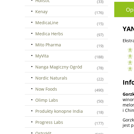
Holistic
(33)
Op
Kenay
(176)
MedicaLine
(15)
YAN
Medica Herbs
(97)
Ekstr
Mito Pharma
(19)
MyVita
(188)
Nanga Magiczny Ogród
(78)
Nordic Naturals
(22)
Inf
Now Foods
(490)
Gorz
winor
Olimp Labs
(50)
melon
i Chi
Produkty konopne India
(18)
Gorzk
Progress Labs
(177)
jest 
OstroVit