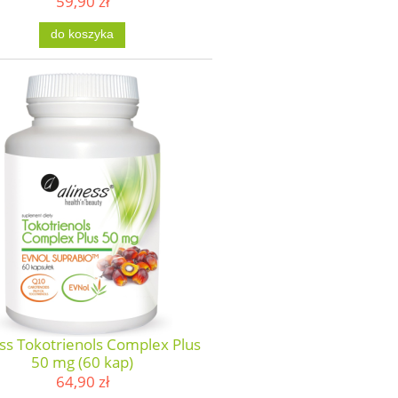
59,90 zł
do koszyka
ss Tokotrienols Complex Plus
50 mg (60 kap)
64,90 zł