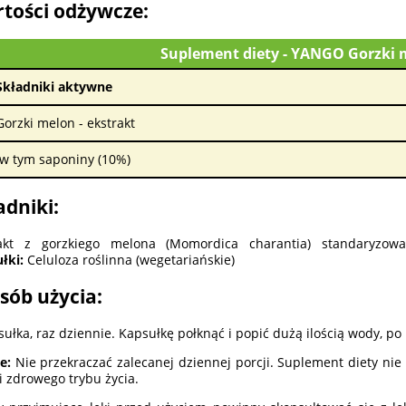
tości odżywcze:
Suplement diety - YANGO Gorzki m
Składniki aktywne
Gorzki melon - ekstrakt
w tym saponiny (10%)
adniki:
rakt z gorzkiego melona (Momordica charantia) standary
łki:
Celuloza roślinna (wegetariańskie)
sób użycia:
sułka, raz dziennie. Kapsułkę połknąć i popić dużą ilością wody, po 
e:
Nie przekraczać zalecanej dziennej porcji. Suplement diety ni
 i zdrowego trybu życia.