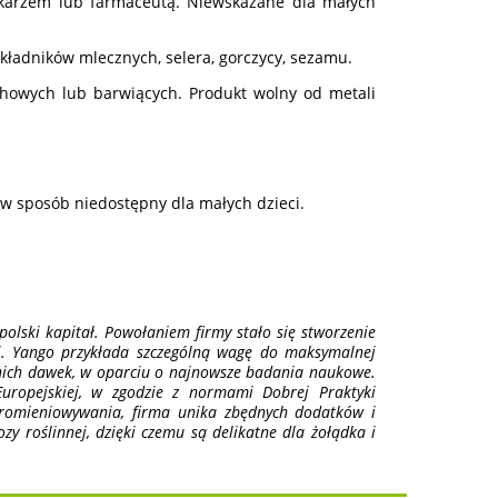
ekarzem lub farmaceutą. Niewskazane dla małych
 składników mlecznych, selera, gorczycy, sezamu.
howych lub barwiących. Produkt wolny od metali
 sposób niedostępny dla małych dzieci.
olski kapitał. Powołaniem firmy stało się stworzenie
ci. Yango przykłada szczególną wagę do maksymalnej
nich dawek, w oparciu o najnowsze badania naukowe.
uropejskiej, w zgodzie z normami Dobrej Praktyki
romieniowywania, firma unika zbędnych dodatków i
zy roślinnej, dzięki czemu są delikatne dla żołądka i