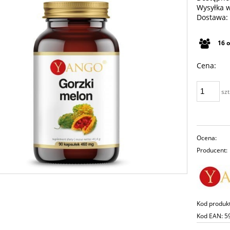
Wysyłka 
Dostawa:
Cena n
16
płatno
Cena:
szt
Ocena:
Producent:
Kod produk
Kod EAN:
5