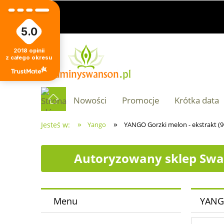
5.0
2018
opinii
z całego okresu
Nowości
Promocje
Krótka data
»
»
Jesteś w:
Yango
YANGO Gorzki melon - ekstrakt (9
Autoryzowany sklep Swa
Menu
YANGO