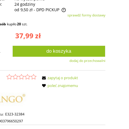
w:
24 godziny
od 9,50 zł
- DPD PICKUP
sprawdź formy dostawy
ie zawiera ewentualnych kosztów
osób
kupiło
20
szt.
ści
37,99 zł
do koszyka
.
dodaj do przechowalni
zapytaj o produkt
poleć znajomemu
tu:
E323-32384
903796650297