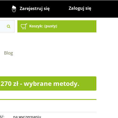
Zaloguj się
Zarejestruj się
Koszyk:
(pusty)
Blog
70 zł - wybrane metody.
ść:
na wyczerpaniu