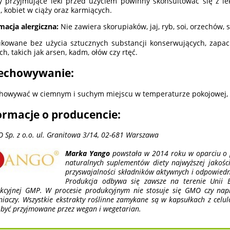
 przyjmujące leki przed użyciem powinny skonsultować się z l
i, kobiet w ciąży oraz karmiących.
macja alergiczna:
Nie zawiera skorupiaków, jaj, ryb, soi, orzechów,
kowane bez użycia sztucznych substancji konserwujących, zapac
ich, takich jak arsen, kadm, ołów czy rtęć.
echowywanie:
howywać w ciemnym i suchym miejscu w temperaturze pokojowej, w
ormacje o producencie:
 Sp. z o.o. ul. Granitowa 3/14, 02-681 Warszawa
Marka Yango
powstała w 2014 roku w oparciu o p
naturalnych suplementów diety najwyższej jakoś
przyswajalności składników aktywnych i odpowied
Produkcja odbywa się zawsze na terenie Unii E
kcyjnej GMP. W procesie produkcyjnym nie stosuje się GMO czy nap
niaczy. Wszystkie ekstrakty roślinne zamykane są w kapsułkach z celulo
być przyjmowane przez wegan i wegetarian.