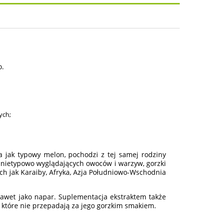
osztów
o.
ych;
 jak typowy melon, pochodzi z tej samej rodziny
h nietypowo wyglądających owoców i warzyw, gorzki
ich jak Karaiby, Afryka, Azja Południowo-Wschodnia
awet jako napar. Suplementacja ekstraktem także
, które nie przepadają za jego gorzkim smakiem.