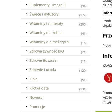
Osoby
Suplementy Omega 3
dziec
(94)
Infor
Świece i dyfuzory
(172)
Produ
Witaminy i minerały
(205)
ciężk
Witaminy dla kobiet
(41)
Prz
Witaminy dla mężczyzn
(16)
Przec
Zdrowa żywność BIO
(21)
Inf
Zdrowe tłuszcze
(11)
YANGO
Zdrowie i uroda
(120)
Zioła
(51)
Krótka data
(131)
Produ
wypeł
Nowości
mogą 
Promocje