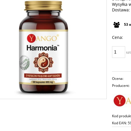
Wysyłka 
Dostawa:
Cena n
53
płatno
Cena:
szt
Ocena:
Producent:
Kod produk
Kod EAN:
5