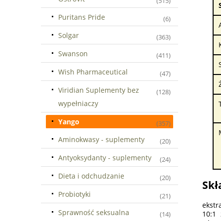
(515)
Puritans Pride
(6)
Solgar
(363)
Swanson
(411)
Wish Pharmaceutical
(47)
Viridian Suplementy bez
(128)
wypełniaczy
Yango
(357)
Aminokwasy - suplementy
(20)
Antyoksydanty - suplementy
(24)
Dieta i odchudzanie
(20)
Skł
Probiotyki
(21)
ekstr
Sprawność seksualna
10:1 
(14)