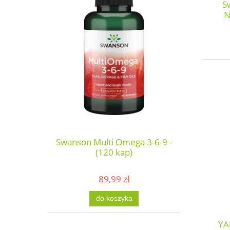
S
N
Swanson Multi Omega 3-6-9 -
(120 kap)
89,99 zł
do koszyka
YA