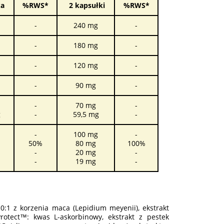
ka
%RWS*
2 kapsułki
%RWS*
-
240 mg
-
-
180 mg
-
-
120 mg
-
-
90 mg
-
-
70 mg
-
g
-
59,5 mg
-
-
100 mg
-
50%
80 mg
100%
-
20 mg
-
-
19 mg
-
0:1 z korzenia maca (Lepidium meyenii), ekstrakt
rotect™: kwas L-askorbinowy, ekstrakt z pestek