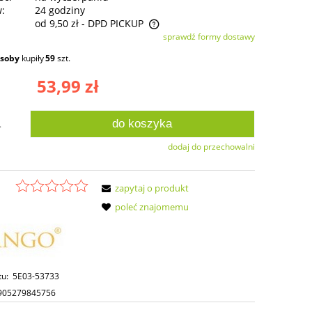
w:
24 godziny
od 9,50 zł
- DPD PICKUP
sprawdź formy dostawy
ie zawiera ewentualnych kosztów
osoby
kupiły
59
szt.
ści
53,99 zł
do koszyka
.
dodaj do przechowalni
zapytaj o produkt
poleć znajomemu
tu:
5E03-53733
905279845756