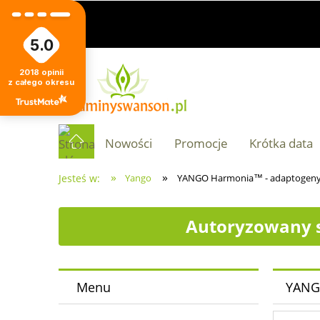
5.0
2018
opinii
z całego okresu
Nowości
Promocje
Krótka data
»
»
Jesteś w:
Yango
YANGO Harmonia™ - adaptogeny 
Autoryzowany s
Menu
YANGO