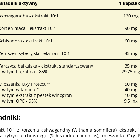
Składnik aktywny
1 kapsuł
Ashwagandha - ekstrakt 10:1
120 mg
Korzeń maca - ekstrakt 10:1
90 mg
Schisandra - ekstrakt 10:1
60 mg
Żeń-szeń syberyjski - ekstrakt 10:1
45 mg
Tarczyca bajkalska - ekstrakt standaryzowany
35 mg
w tym bajkalina - 85%
29,75 m
Mieszanka Oxy Protect™
50 mg
w tym witamina C
40 mg
w tym ekstrakt z pestek winogron
10 mg
w tym OPC - 95%
9,5 mg
adniki:
akt 10:1 z korzenia ashwagandhy (Withania somnifera), ekstrakt 1
z cytryńca chińskiego (Schisandra chinensis), mieszanka Oxy P