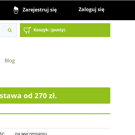
Zaloguj się
Zarejestruj się
Koszyk:
(pusty)
Blog
tawa od 270 zł.
ść:
na wyczerpaniu