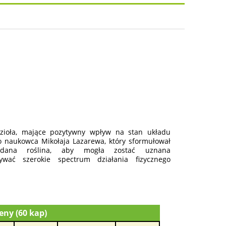
osztów
 zioła, mające pozytywny wpływ na stan układu
o naukowca Mikołaja Lazarewa, który sformułował
ć dana roślina, aby mogła zostać uznana
zywać szerokie spectrum działania fizycznego
ny (60 kap)