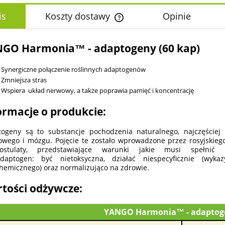
is
Koszty dostawy
Opinie
Cena nie zawiera ewentualnych k
GO Harmonia™ - adaptogeny (60 kap)
płatności
Synergiczne połączenie roślinnych adaptogenów
Zmniejsza stras
Wspiera układ nerwowy, a także poprawia pamięć i koncentrację
ormacje o produkcie:
ogeny są to substancje pochodzenia naturalnego, najczęściej
wego i mózgu. Pojęcie te zostało wprowadzone przez rosyjskieg
stulaty, przedstawiające warunki jakie musi spełni
daptogen: być nietoksyczna, działać niespecyficznie (wyka
chemicznego) oraz normalizująco na zdrowie.
tości odżywcze:
YANGO Harmonia™ - adaptoge