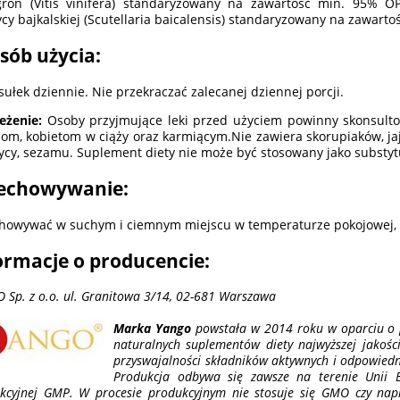
ron (Vitis vinifera) standaryzowany na zawartość min. 95% OPC
ycy bajkalskiej (Scutellaria baicalensis) standaryzowany na zawartoś
sób użycia:
sułek dziennie. Nie przekraczać zalecanej dziennej porcji.
eżenie:
Osoby przyjmujące leki przed użyciem powinny skonsulto
iom, kobietom w ciąży oraz karmiącym.Nie zawiera skorupiaków, jaj,
ycy, sezamu. Suplement diety nie może być stosowany jako substytu
echowywanie:
howywać w suchym i ciemnym miejscu w temperaturze pokojowej, 
ormacje o producencie:
 Sp. z o.o. ul. Granitowa 3/14, 02-681 Warszawa
Marka Yango
powstała w 2014 roku w oparciu o p
naturalnych suplementów diety najwyższej jakoś
przyswajalności składników aktywnych i odpowied
Produkcja odbywa się zawsze na terenie Unii E
kcyjnej GMP. W procesie produkcyjnym nie stosuje się GMO czy nap