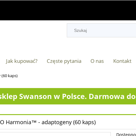
Jak kupować?
Częste pytania
O nas
Kontakt
(60 kaps)
klep Swanson w Polsce. Darmowa dos
 Harmonia™ - adaptogeny (60 kaps)
Dostępno