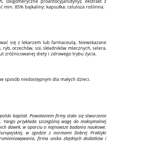
 (oligomeryczne proantocyjanidyny); ekstrakt z
ć min. 85% bajkaliny; kapsułka: celuloza roślinna.
wać się z lekarzem lub farmaceutą. Niewskazane
 ryb, orzechów, soi, składników mlecznych, selera,
t zróżnicowanej diety i zdrowego trybu życia.
w sposób niedostępnym dla małych dzieci.
olski kapitał. Powołaniem firmy stało się stworzenie
ci. Yango przykłada szczególną wagę do maksymalnej
nich dawek, w oparciu o najnowsze badania naukowe.
uropejskiej, w zgodzie z normami Dobrej Praktyki
romieniowywania, firma unika zbędnych dodatków i