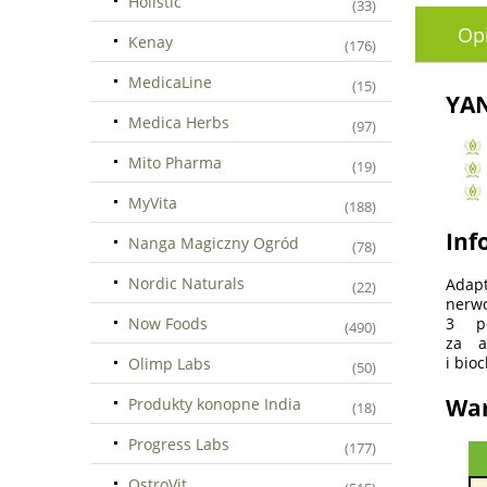
Holistic
(33)
Op
Kenay
(176)
MedicaLine
(15)
YAN
Medica Herbs
(97)
Mito Pharma
(19)
MyVita
(188)
Inf
Nanga Magiczny Ogród
(78)
Nordic Naturals
Adapt
(22)
nerwo
Now Foods
3 po
(490)
za a
i bio
Olimp Labs
(50)
War
Produkty konopne India
(18)
Progress Labs
(177)
OstroVit