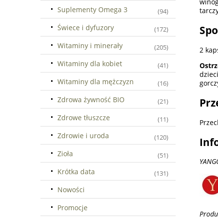
winog
Suplementy Omega 3
tarcz
(94)
Świece i dyfuzory
Spo
(172)
Witaminy i minerały
(205)
2 kap
Witaminy dla kobiet
Ostrz
(41)
dziec
Witaminy dla mężczyzn
gorcz
(16)
Zdrowa żywność BIO
Prz
(21)
Zdrowe tłuszcze
(11)
Przec
Zdrowie i uroda
(120)
Inf
Zioła
(51)
YANGO
Krótka data
(131)
Nowości
Promocje
Produ