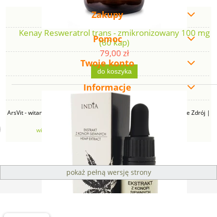
Zakupy
Kenay Resweratrol trans - zmikronizowany 100 mg
Pomoc
(60 kap)
79,00 zł
Twoje konto
do koszyka
Informacje
ArsVit - witaminyswanson.pl | ul. Zimowa 49B, 43-230 Goczałkowice Zdrój |
NIP: 6381219140 | REGON: 276280385 | Email:
witaminyswanson@gmail.com
| Telefon:
665 626 833
pokaż pełną wersję strony
Sklep internetowy Shoper Premium