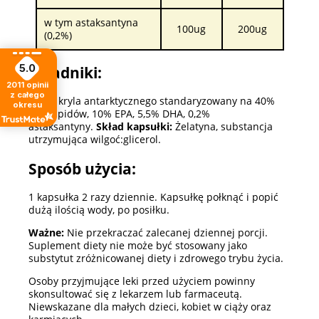
w tym astaksantyna
100ug
200ug
(0,2%)
5.0
Składniki:
2011
opinii
z całego
Olej z kryla antarktycznego standaryzowany na 40%
okresu
fosfolipidów, 10% EPA, 5,5% DHA, 0,2%
astaksantyny.
Skład kapsułki:
Żelatyna, substancja
utrzymująca wilgoć:glicerol.
Sposób użycia:
1 kapsułka 2 razy dziennie. Kapsułkę połknąć i popić
dużą ilością wody, po posiłku.
Ważne:
Nie przekraczać zalecanej dziennej porcji.
Suplement diety nie może być stosowany jako
substytut zróżnicowanej diety i zdrowego trybu życia.
Osoby przyjmujące leki przed użyciem powinny
skonsultować się z lekarzem lub farmaceutą.
Niewskazane dla małych dzieci, kobiet w ciąży oraz