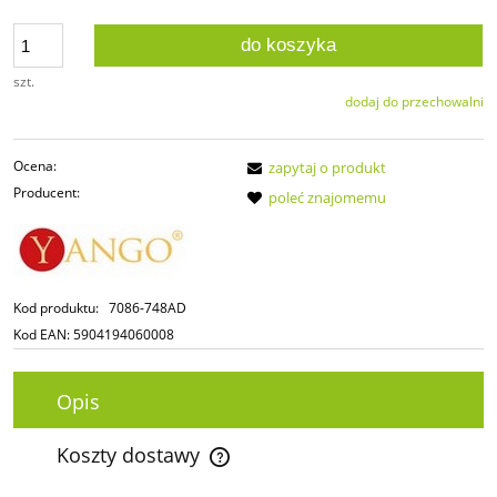
do koszyka
szt.
dodaj do przechowalni
Ocena:
zapytaj o produkt
Producent:
poleć znajomemu
Kod produktu:
7086-748AD
Kod EAN:
5904194060008
Opis
Koszty dostawy
Cena nie zawiera ewentualnych kosztów płatności