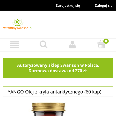
Zarejestruj się
Zaloguj się
Autoryzowany sklep Swanson w Polsce.
Darmowa dostawa od 270 zł.
YANGO Olej z kryla antarktycznego (60 kap)