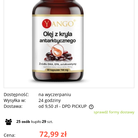
Dostępność:
na wyczerpaniu
Wysyłka w:
24 godziny
Dostawa:
od 9,50 zł
- DPD PICKUP
sprawdź formy dostawy
Cena nie zawiera ewentualnych kosztów płatności
25
osób
kupiło
29
szt.
72,99 zł
Cena: