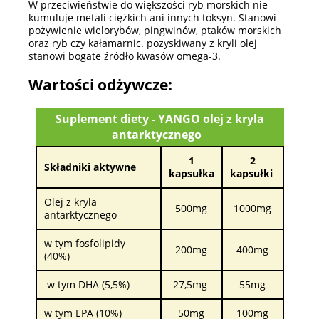
W przeciwieństwie do większości ryb morskich nie
kumuluje metali ciężkich ani innych toksyn. Stanowi
pożywienie wielorybów, pingwinów, ptaków morskich
oraz ryb czy kałamarnic. pozyskiwany z kryli olej
stanowi bogate źródło kwasów omega-3.
Wartości odżywcze:
Suplement diety - YANGO olej z kryla
antarktycznego
1
2
Składniki aktywne
kapsułka
kapsułki
Olej z kryla
500mg
1000mg
antarktycznego
w tym fosfolipidy
200mg
400mg
(40%)
w tym DHA (5,5%)
27,5mg
55mg
w tym EPA (10%)
50mg
100mg