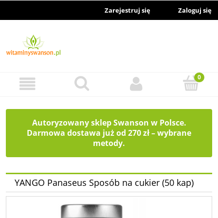
Zarejestruj się
Zaloguj się
Autoryzowany sklep Swanson w Polsce.
Darmowa dostawa już od 270 zł – wybrane
metody.
YANGO Panaseus Sposób na cukier (50 kap)