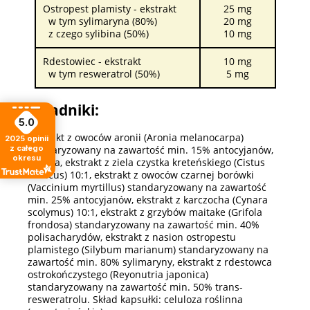
Ostropest plamisty - ekstrakt
25 mg
w tym sylimaryna (80%)
20 mg
z czego sylibina (50%)
10 mg
Rdestowiec - ekstrakt
10 mg
w tym resweratrol (50%)
5 mg
Składniki:
5.0
Ekstrakt z owoców aronii (Aronia melanocarpa)
2025
opinii
z całego
stardaryzowany na zawartość min. 15% antocyjanów,
okresu
inulina, ekstrakt z ziela czystka kreteńskiego (Cistus
creticus) 10:1, ekstrakt z owoców czarnej borówki
(Vaccinium myrtillus) standaryzowany na zawartość
min. 25% antocyjanów, ekstrakt z karczocha (Cynara
scolymus) 10:1, ekstrakt z grzybów maitake (Grifola
frondosa) standaryzowany na zawartość min. 40%
polisacharydów, ekstrakt z nasion ostropestu
plamistego (Silybum marianum) standaryzowany na
zawartość min. 80% sylimaryny, ekstrakt z rdestowca
ostrokończystego (Reyonutria japonica)
standaryzowany na zawartość min. 50% trans-
resweratrolu. Skład kapsułki: celuloza roślinna