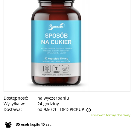
Dostępność:
na wyczerpaniu
Wysyłka w:
24 godziny
Dostawa:
od 9,50 zł
- DPD PICKUP
sprawdź formy dostawy
Cena nie zawiera ewentualnych kosztów płatności
35
osób
kupiło
45
szt.