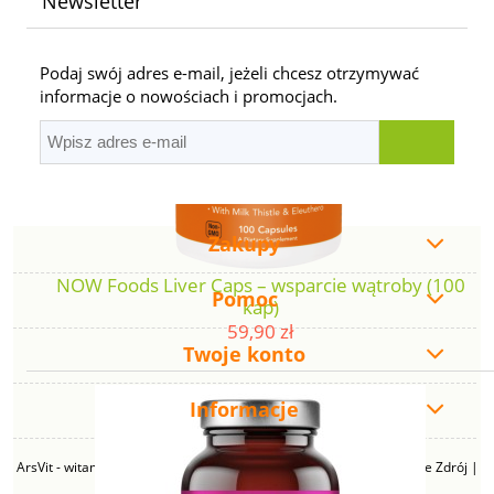
Newsletter
Podaj swój adres e-mail, jeżeli chcesz otrzymywać
informacje o nowościach i promocjach.
Zakupy
NOW Foods Liver Caps – wsparcie wątroby (100
Pomoc
kap)
59,90 zł
Twoje konto
Informacje
ArsVit - witaminyswanson.pl | ul. Zimowa 49B, 43-230 Goczałkowice Zdrój |
NIP: 6381219140 | REGON: 276280385 | Email: