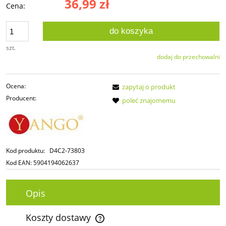
36,99 zł
Cena:
do koszyka
szt.
dodaj do przechowalni
Ocena:
zapytaj o produkt
Producent:
poleć znajomemu
Kod produktu:
D4C2-73803
Kod EAN:
5904194062637
Opis
Koszty dostawy
Cena nie zawiera ewentualnych kosztów płatności