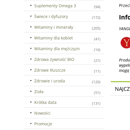
Przec
Suplementy Omega 3
(94)
Inf
Świece i dyfuzory
(172)
Witaminy i minerały
(205)
YANGO
Witaminy dla kobiet
(41)
Witaminy dla mężczyzn
(16)
Zdrowa żywność BIO
Produ
(21)
wypeł
Zdrowe tłuszcze
mogą 
(11)
Zdrowie i uroda
(120)
NAJCZ
Zioła
(51)
Krótka data
(131)
Nowości
Promocje