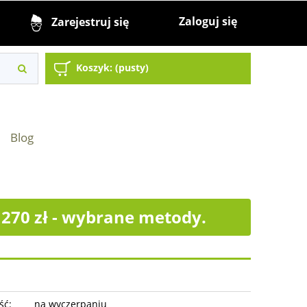
Zaloguj się
Zarejestruj się
Koszyk:
(pusty)
Blog
70 zł - wybrane metody.
ść:
na wyczerpaniu