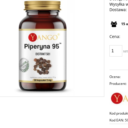
Wysyłka 
Dostawa:
Cena n
15
płatno
Cena:
szt
Ocena:
Producent:
Kod produk
Kod EAN:
5