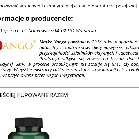
howywać w suchym i ciemnym miejscu w temperaturze pokojowej, 
ormacje o producencie:
 Sp. z o.o. ul. Granitowa 3/14, 02-681 Warszawa
Marka Yango
powstała w 2014 roku w oparciu o p
naturalnych suplementów diety najwyższej jakoś
przyswajalności składników aktywnych i odpowied
Produkcja odbywa się zawsze na terenie Unii E
kcyjnej GMP. W procesie produkcyjnym nie stosuje się GMO czy nap
niaczy. Wszystkie ekstrakty roślinne zamykane są w kapsułkach z celulo
być przyjmowane przez wegan i wegetarian.
ĘŚCIEJ KUPOWANE RAZEM