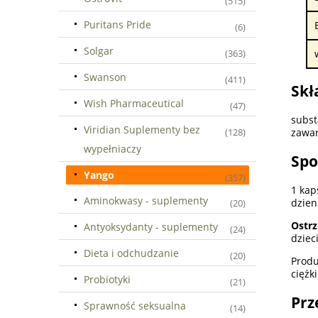
(515)
Puritans Pride
(6)
Solgar
(363)
Swanson
(411)
Skł
Wish Pharmaceutical
(47)
subst
Viridian Suplementy bez
zawar
(128)
wypełniaczy
Spo
Yango
(357)
1 kap
Aminokwasy - suplementy
dzien
(20)
Ostrz
Antyoksydanty - suplementy
(24)
dziec
Dieta i odchudzanie
(20)
Produ
ciężk
Probiotyki
(21)
Prz
Sprawność seksualna
(14)