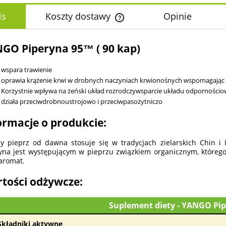
is
Koszty dostawy
Opinie
Cena nie zawiera ewentualnych k
GO Piperyna 95™ ( 90 kap)
płatności
wspara trawienie
oprawia krążenie krwi w drobnych naczyniach krwionośnych wspomagając p
Korzystnie wpływa na żeński układ rozrodczywsparcie układu odporności
działa przeciwdrobnoustrojowo i przeciwpasożytniczo
ormacje o produkcie:
y pieprz od dawna stosuje się w tradycjach zielarskich Chin i 
yna jest występującym w pieprzu związkiem organicznym, którego c
 aromat.
tości odżywcze:
Suplement diety - YANGO Pi
Składniki aktywne