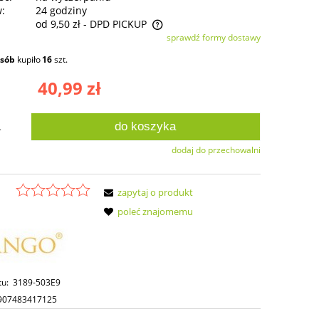
w:
24 godziny
od 9,50 zł
- DPD PICKUP
sprawdź formy dostawy
ie zawiera ewentualnych kosztów
osób
kupiło
16
szt.
ści
40,99 zł
do koszyka
.
dodaj do przechowalni
zapytaj o produkt
poleć znajomemu
tu:
3189-503E9
907483417125