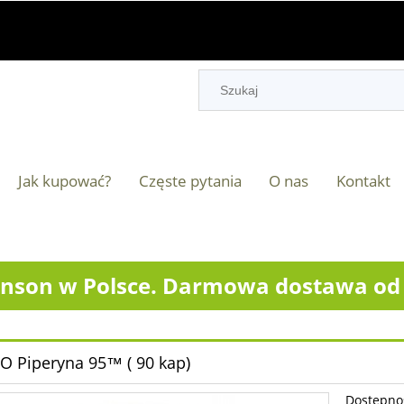
Jak kupować?
Częste pytania
O nas
Kontakt
nson w Polsce. Darmowa dostawa od 2
 Piperyna 95™ ( 90 kap)
Dostępno