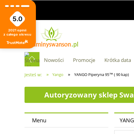
5.0
2021
opinii
z całego okresu
Nowości
Promocje
Krótka data
»
»
Jesteś w:
Yango
YANGO Piperyna 95™ ( 90 kap)
Autoryzowany sklep Swa
Menu
YANGO