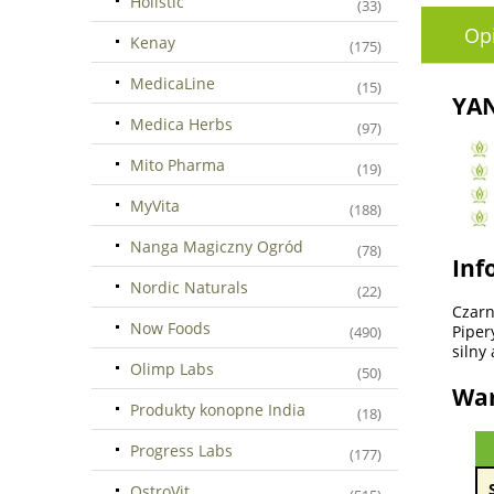
Holistic
(33)
Op
Kenay
(175)
MedicaLine
(15)
YAN
Medica Herbs
(97)
Mito Pharma
(19)
MyVita
(188)
Nanga Magiczny Ogród
(78)
Inf
Nordic Naturals
(22)
Czarn
Now Foods
Piper
(490)
silny
Olimp Labs
(50)
War
Produkty konopne India
(18)
Progress Labs
(177)
OstroVit