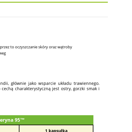
osztów
rzez to oczyszczanie skóry oraz wątroby
oweg
Indii, głównie jako wsparcie układu trawiennego.
echą charakterystyczną jest ostry, gorzki smak i
peryna 95™
1 kapsułka