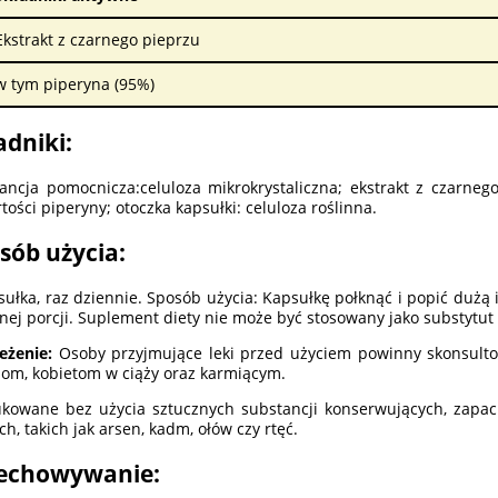
Ekstrakt z czarnego pieprzu
w tym piperyna (95%)
adniki:
ancja pomocnicza:celuloza mikrokrystaliczna; ekstrakt z czarne
tości piperyny; otoczka kapsułki: celuloza roślinna.
sób użycia:
sułka, raz dziennie. Sposób użycia: Kapsułkę połknąć i popić dużą 
nej porcji. Suplement diety nie może być stosowany jako substytut 
eżenie:
Osoby przyjmujące leki przed użyciem powinny skonsulto
iom, kobietom w ciąży oraz karmiącym.
kowane bez użycia sztucznych substancji konserwujących, zapac
ich, takich jak arsen, kadm, ołów czy rtęć.
echowywanie: