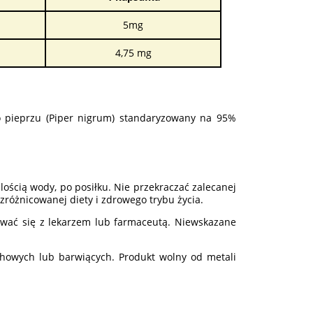
5mg
4,75 mg
go pieprzu (Piper nigrum) standaryzowany na 95%
ilością wody, po posiłku. Nie przekraczać zalecanej
zróżnicowanej diety i zdrowego trybu życia.
wać się z lekarzem lub farmaceutą. Niewskazane
howych lub barwiących. Produkt wolny od metali