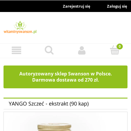
Zarejestruj się
Zaloguj się
Autoryzowany sklep Swanson w Polsce.
Darmowa dostawa od 270 zł.
YANGO Szczeć - ekstrakt (90 kap)