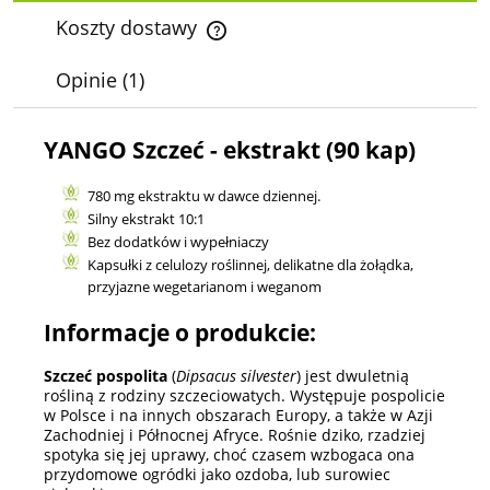
Koszty dostawy
Cena nie zawiera ewentualnych kosztów płatności
Opinie
(1)
YANGO Szczeć - ekstrakt (90 kap)
780 mg ekstraktu w dawce dziennej.
Silny ekstrakt 10:1
Bez dodatków i wypełniaczy
Kapsułki z celulozy roślinnej, delikatne dla żołądka,
przyjazne wegetarianom i weganom
Informacje o produkcie:
Szczeć pospolita
(
Dipsacus silvester
) jest dwuletnią
rośliną z rodziny szczeciowatych. Występuje pospolicie
w Polsce i na innych obszarach Europy, a także w Azji
Zachodniej i Północnej Afryce. Rośnie dziko, rzadziej
spotyka się jej uprawy, choć czasem wzbogaca ona
przydomowe ogródki jako ozdoba, lub surowiec