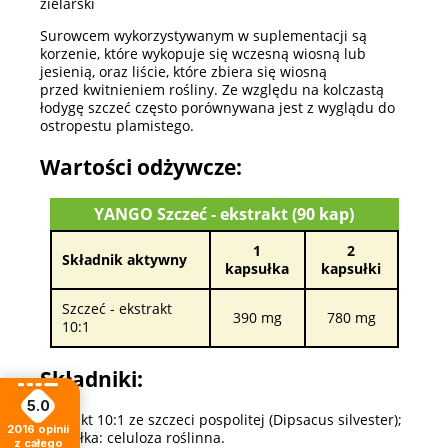
zielarski
Surowcem wykorzystywanym w suplementacji są
korzenie, które wykopuje się wczesną wiosną lub
jesienią, oraz liście, które zbiera się wiosną
przed kwitnieniem rośliny. Ze względu na kolczastą
łodygę szczeć często porównywana jest z wyglądu do
ostropestu plamistego.
Wartości odżywcze:
YANGO Szczeć - ekstrakt (90 kap)
1
2
Składnik aktywny
kapsułka
kapsułki
Szczeć - ekstrakt
390 mg
780 mg
10:1
Składniki:
5.0
ekstrakt 10:1 ze szczeci pospolitej (Dipsacus silvester);
2016
opinii
kapsułka: celuloza roślinna.
z całego