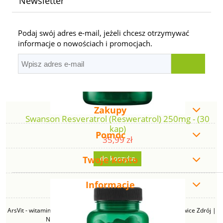
Newsletter
Podaj swój adres e-mail, jeżeli chcesz otrzymywać
informacje o nowościach i promocjach.
Zakupy
Swanson Resveratrol (Resweratrol) 250mg - (30
kap)
Pomoc
35,99 zł
Twoje konto
do koszyka
Informacje
ArsVit - witaminyswanson.pl | ul. Zimowa 49B, 43-230 Goczałkowice Zdrój |
NIP: 6381219140 | REGON: 276280385 | Email: