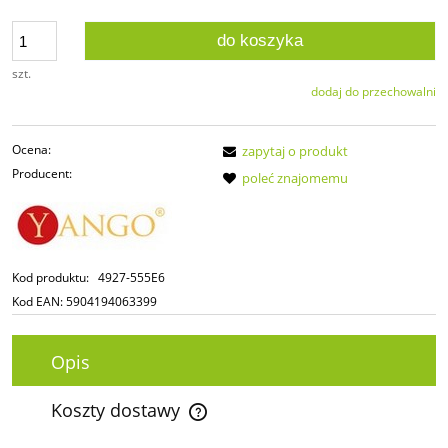
do koszyka
szt.
dodaj do przechowalni
Ocena:
zapytaj o produkt
Producent:
poleć znajomemu
Kod produktu:
4927-555E6
Kod EAN:
5904194063399
Opis
Koszty dostawy
Cena nie zawiera ewentualnych kosztów płatności