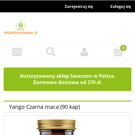
Zarejestruj się
Zaloguj się
Autoryzowany sklep Swanson w Polsce.
Darmowa dostawa od 270 zł.
Yango Czarna maca (90 kap)