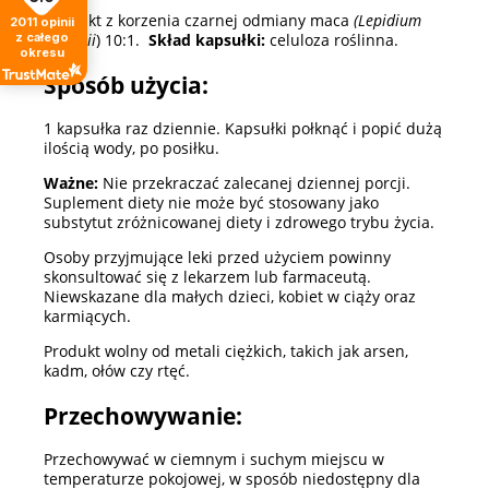
ekstrakt z korzenia czarnej odmiany maca
(Lepidium
2011
opinii
z całego
meyenii
) 10:1.
Skład kapsułki:
celuloza roślinna.
okresu
Sposób użycia:
1 kapsułka raz dziennie. Kapsułki połknąć i popić dużą
ilością wody, po posiłku.
Ważne:
Nie przekraczać zalecanej dziennej porcji.
Suplement diety nie może być stosowany jako
substytut zróżnicowanej diety i zdrowego trybu życia.
Osoby przyjmujące leki przed użyciem powinny
skonsultować się z lekarzem lub farmaceutą.
Niewskazane dla małych dzieci, kobiet w ciąży oraz
karmiących.
Produkt wolny od metali ciężkich, takich jak arsen,
kadm, ołów czy rtęć.
Przechowywanie:
Przechowywać w ciemnym i suchym miejscu w
temperaturze pokojowej, w sposób niedostępny dla