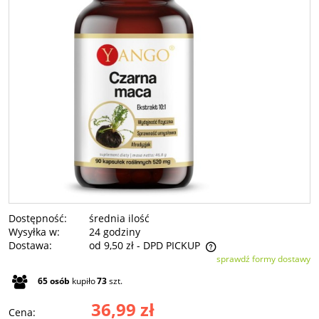
Dostępność:
średnia ilość
Wysyłka w:
24 godziny
Dostawa:
od 9,50 zł
- DPD PICKUP
sprawdź formy dostawy
Cena nie zawiera ewentualnych kosztów płatności
65
osób
kupiło
73
szt.
36,99 zł
Cena: