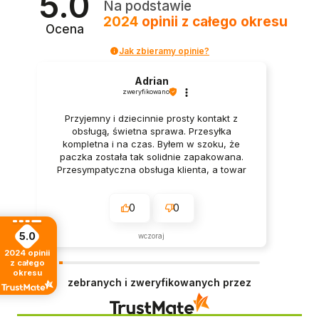
5.0
Na podstawie
2024
opinii
z całego okresu
Ocena
Jak zbieramy opinie?
Adrian
zweryfikowano
Przyjemny i dziecinnie prosty kontakt z
obsługą, świetna sprawa. Przesyłka
kompletna i na czas. Byłem w szoku, że
paczka została tak solidnie zapakowana.
Przesympatyczna obsługa klienta, a towar
świetnej jakości.
0
0
5.0
wczoraj
2024
opinii
z całego
okresu
zebranych i zweryfikowanych przez