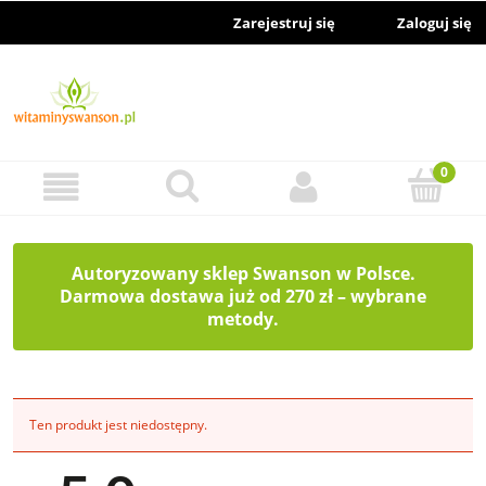
Zarejestruj się
Zaloguj się
Autoryzowany sklep Swanson w Polsce.
Darmowa dostawa już od 270 zł – wybrane
metody.
Ten produkt jest niedostępny.