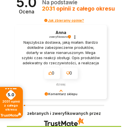
5.0
Na podstawie
2031
opinii
z całego okresu
Ocena
Jak zbieramy opinie?
Anna
zweryfikowano
Najszybsza dostawa, jaką miałam. Bardzo
dokładne zabezpieczenie produktów,
dotarły w stanie nienaruszonym. Mega
szybki czas reakcji obsługi. Opis produktów
adekwatny do rzeczywistości, a realizacja
zamówienia błyskawiczna.
0
0
dzisiaj
Komentarz sklepu
5.0
2031
opinii
Dziękujemy za tak pozytywną opinię - to czysta
z całego
przyjemność obsługiwać takich klientów!
okresu
zebranych i zweryfikowanych przez
Doceniamy czas i wysiłek włożony w podzielenie
się z nami Twoimi doświadczeniami. Do
zobaczenia!