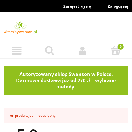
Zarejestruj się
Zaloguj się
Autoryzowany sklep Swanson w Polsce.
Darmowa dostawa już od 270 zł – wybrane
metody.
Ten produkt jest niedostępny.