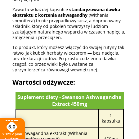
Zawarta w każdej kapsułce
standaryzowana dawka
ekstraktu z korzenia ashwagandhy
(Withania
somnifera) to nie przypadkowy susz, a dopracowany
składnik, który od pokoleń towarzyszy ludziom
szukającym naturalnego wsparcia w czasach napięcia,
zmęczenia i przeciążeń.
To produkt, który możesz włączyć do swojej rutyny tak
łatwo, jak kubek herbaty wieczorem — bez nadęcia,
bez deklaracji cudów. Po prostu codzienna dawka
czegoś, co przez wieki było uważane za
sprzymierzeńca równowagi wewnętrznej.
Wartości odżywcze:
Suplement diety - Swanson Ashwagandha
Extract 450mg
1
kapsułka
5.0
Ashwagandha ekstrakt (Withania
2022
opinii
Somnifera) (korzeń)
450mg
z całego