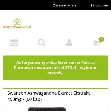
Zarejestruj się
Zaloguj się
Autoryzowany sklep Swanson w Polsce.
Darmowa dostawa już od 270 zł – wybrane
metody.
Swanson Ashwagandha Extract Ekstrakt
450mg - (60 kap)