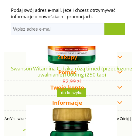
Podaj swój adres e-mail, jeżeli chcesz otrzymywać
informacje o nowościach i promocjach.
Zakupy
Swanson Witamina C dziką różą timed (przedłużone
Pomoc
uwalnianie)1000mg (250 tab)
82,99 zł
Twoje konto
do koszyka
Informacje
ArsVit - witaminyswanson.pl | ul. Zimowa 49B, 43-230 Goczałkowice Zdrój |
NIP: 6381219140 | REGON: 276280385 | Email:
witaminyswanson@gmail.com
| Telefon:
665 626 833