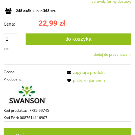
sprawdź formy dostawy
Cena nie zawiera ewentualnych kosztów płatności
248
osób
kupiło
368
szt.
22,99 zł
Cena:
do koszyka
szt.
dodaj do przechowalni
Ocena:
zapytaj o produkt
Producent:
poleć znajomemu
Kod produktu:
FF35-99745
Kod EAN:
0087614116907