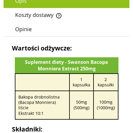
Opis
Koszty dostawy
Cena nie zawiera ewentualnych kosztów płatności
Opinie
Wartości odżywcze:
Suplement diety - Swanson Bacopa
Monniera Extract 250mg
1
2
kapsułka
kapsułki
Bakopa drobnolistna
50mg
100mg
(Bacopa Monniera)
liście
(500mg)
(1000mg)
Ekstrakt 10:1
Składniki: