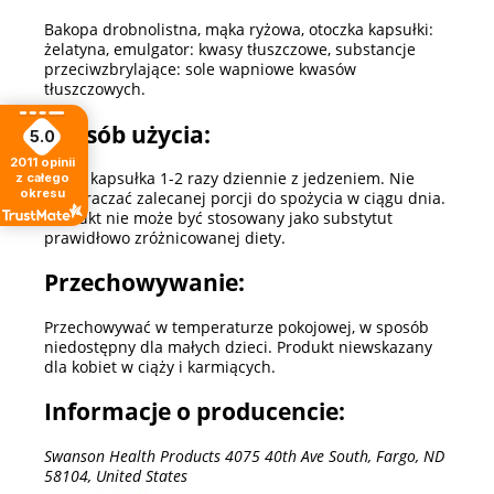
Bakopa drobnolistna, mąka ryżowa, otoczka kapsułki:
żelatyna, emulgator: kwasy tłuszczowe, substancje
przeciwzbrylające: sole wapniowe kwasów
tłuszczowych.
Sposób użycia:
5.0
2011
opinii
Jedna kapsułka 1-2 razy dziennie z jedzeniem. Nie
z całego
okresu
przekraczać zalecanej porcji do spożycia w ciągu dnia.
Produkt nie może być stosowany jako substytut
prawidłowo zróżnicowanej diety.
Przechowywanie:
Przechowywać w temperaturze pokojowej, w sposób
niedostępny dla małych dzieci. Produkt niewskazany
dla kobiet w ciąży i karmiących.
Informacje o producencie:
Swanson Health Products 4075 40th Ave South, Fargo, ND
58104, United States