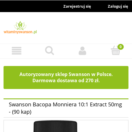
Zarejestruj się
Zaloguj się
Autoryzowany sklep Swanson w Polsce.
Darmowa dostawa od 270 zł.
Swanson Bacopa Monniera 10:1 Extract 50mg
- (90 kap)