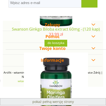
Zakupy
Swanson Ginkgo Biloba extract 60mg - (120 kap)
33,99 zł
Pomoc
do koszyka
Twoje konto
Informacje
ArsVit - witaminyswanson.pl | ul. Zimowa 49B, 43-230 Goczałkowice Zdrój |
NIP: 6381219140 | REGON: 276280385 | Email:
witaminyswanson@gmail.com
| Telefon:
665 626 833
pokaż pełną wersję strony