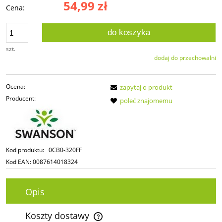
54,99 zł
Cena:
do koszyka
szt.
dodaj do przechowalni
Ocena:
zapytaj o produkt
Producent:
poleć znajomemu
Kod produktu:
0CB0-320FF
Kod EAN:
0087614018324
Opis
Koszty dostawy
Cena nie zawiera ewentualnych kosztów płatności