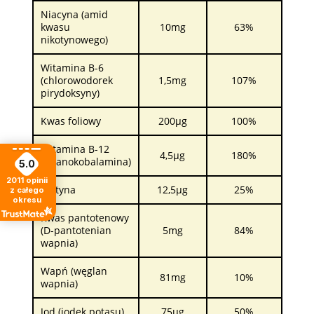
Niacyna (amid
kwasu
10mg
63%
nikotynowego)
Witamina B-6
(chlorowodorek
1,5mg
107%
pirydoksyny)
Kwas foliowy
200µg
100%
Witamina B-12
4,5µg
180%
(cyjanokobalamina)
5.0
2011
opinii
Biotyna
12,5µg
25%
z całego
okresu
Kwas pantotenowy
(D-pantotenian
5mg
84%
wapnia)
Wapń (węglan
81mg
10%
wapnia)
Jod (jodek potasu)
75µg
50%