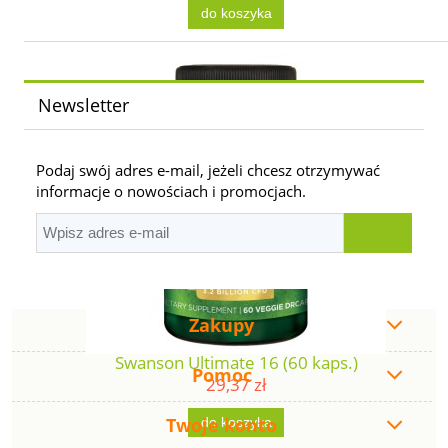
do koszyka
Newsletter
Podaj swój adres e-mail, jeżeli chcesz otrzymywać
informacje o nowościach i promocjach.
Zakupy
Swanson Ultimate 16 (60 kaps.)
Pomoc
29,37 zł
Twoje konto
do koszyka