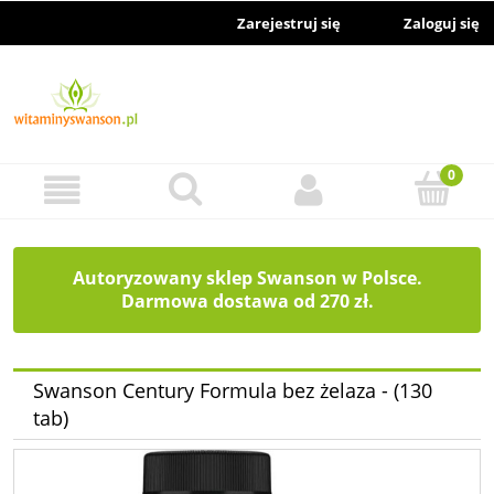
Zarejestruj się
Zaloguj się
Autoryzowany sklep Swanson w Polsce.
Darmowa dostawa od 270 zł.
Swanson Century Formula bez żelaza - (130
tab)