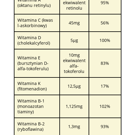
ekwiwalent
95%
(oktanu retinylu)
retinolu
Witamina C (kwas
45mg
56%
l-askorbinowy)
Witamina D
5µg
100%
(cholekalcyferol)
10mg
Witamina E
ekwiwalent
(bursztynian D-
83%
alfa-
alfa-tokoferulu)
tokoferolu
Witamina K
12,5µg
17%
(fitomenadion)
Witamina B-1
(monoazotan
1,125mg
102%
tiaminy)
Witamina B-2
1,3mg
93%
(ryboflawina)