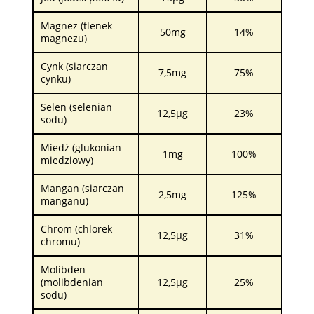
Magnez (tlenek
50mg
14%
magnezu)
Cynk (siarczan
7,5mg
75%
cynku)
Selen (selenian
12,5µg
23%
sodu)
Miedź (glukonian
1mg
100%
miedziowy)
Mangan (siarczan
2,5mg
125%
manganu)
Chrom (chlorek
12,5µg
31%
chromu)
Molibden
(molibdenian
12,5µg
25%
sodu)