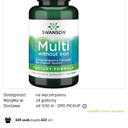
Dostępność:
na wyczerpaniu
Wysyłka w:
24 godziny
Dostawa:
od 9,50 zł
- DPD PICKUP
sprawdź formy dostawy
Cena nie zawiera ewentualnych kosztów płatności
349
osób
kupiło
423
szt.