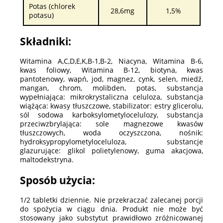
Potas (chlorek
28,6mg
1,5%
potasu)
Składniki:
Witamina A,C,D,E,K,B-1,B-2, Niacyna, Witamina B-6,
kwas foliowy, Witamina B-12, biotyna, kwas
pantotenowy, wapń, jod, magnez, cynk, selen, miedź,
mangan, chrom, molibden, potas, substancja
wypełniająca: mikrokrystaliczna celuloza, substancja
wiążąca: kwasy tłuszczowe, stabilizator: estry glicerolu,
sól sodowa karboksylometylocelulozy, substancja
przeciwzbrylająca: sole magnezowe kwasów
tłuszczowych, woda oczyszczona, nośnik:
hydroksypropylometyloceluloza, substancje
glazurujące: glikol polietylenowy, guma akacjowa,
maltodekstryna.
Sposób użycia:
1/2 tabletki dziennie. Nie przekraczać zalecanej porcji
do spożycia w ciągu dnia. Produkt nie może być
stosowany jako substytut prawidłowo zróżnicowanej