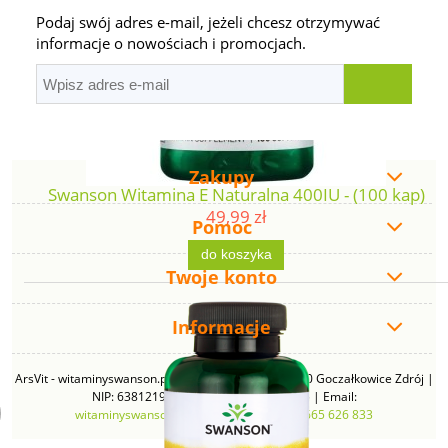
Podaj swój adres e-mail, jeżeli chcesz otrzymywać
informacje o nowościach i promocjach.
Zakupy
Swanson Witamina E Naturalna 400IU - (100 kap)
49,99 zł
Pomoc
do koszyka
Twoje konto
Informacje
ArsVit - witaminyswanson.pl | ul. Zimowa 49B, 43-230 Goczałkowice Zdrój |
NIP: 6381219140 | REGON: 276280385 | Email:
witaminyswanson@gmail.com
| Telefon:
665 626 833