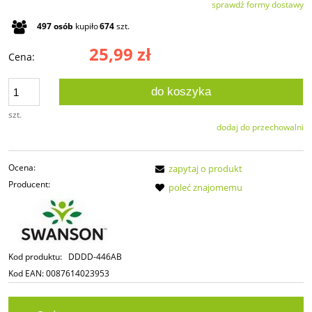
sprawdź formy dostawy
Cena nie zawiera ewentualnych kosztów płatności
497
osób
kupiło
674
szt.
25,99 zł
Cena:
do koszyka
szt.
dodaj do przechowalni
Ocena:
zapytaj o produkt
Producent:
poleć znajomemu
Kod produktu:
DDDD-446AB
Kod EAN:
0087614023953