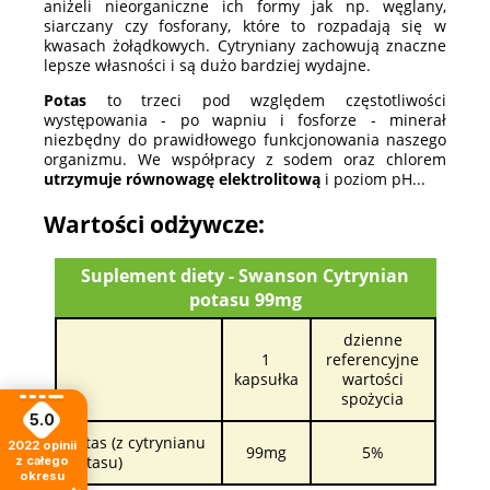
aniżeli nieorganiczne ich formy jak np. węglany,
siarczany czy fosforany, które to rozpadają się w
kwasach żołądkowych. Cytryniany zachowują znaczne
lepsze własności i są dużo bardziej wydajne.
Potas
to trzeci pod względem częstotliwości
występowania - po wapniu i fosforze - minerał
niezbędny do prawidłowego funkcjonowania naszego
organizmu. We współpracy z sodem oraz chlorem
utrzymuje równowagę elektrolitową
i poziom pH...
Wartości odżywcze:
Suplement diety - Swanson Cytrynian
potasu 99mg
dzienne
1
referencyjne
kapsułka
wartości
spożycia
5.0
Potas (z cytrynianu
2022
opinii
99mg
5%
potasu)
z całego
okresu