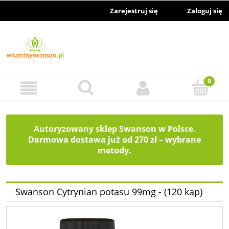
Zarejestruj się
Zaloguj się
Autoryzowany sklep Swanson w Polsce.
Darmowa dostawa już od 270 zł – wybrane
metody.
Swanson Cytrynian potasu 99mg - (120 kap)