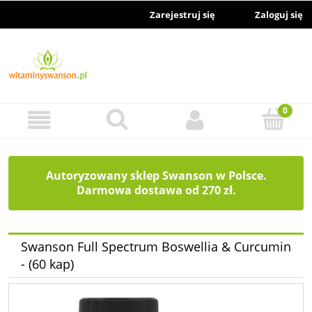
Zarejestruj się
Zaloguj się
Autoryzowany sklep Swanson w Polsce.
Darmowa dostawa od 270 zł.
Swanson Full Spectrum Boswellia & Curcumin
- (60 kap)