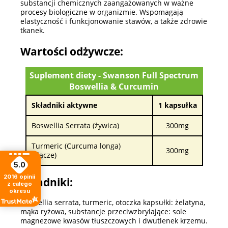
substancji chemicznych zaangażowanych w ważne
procesy biologiczne w organizmie. Wspomagają
elastyczność i funkcjonowanie stawów, a także zdrowie
tkanek.
Wartości odżywcze:
Suplement diety - Swanson Full Spectrum
Boswellia & Curcumin
Składniki aktywne
1 kapsułka
Boswellia Serrata (żywica)
300mg
Turmeric (Curcuma longa)
300mg
(kłącze)
5.0
2016
opinii
Składniki:
z całego
okresu
Boswellia serrata, turmeric, otoczka kapsułki: żelatyna,
mąka ryżowa, substancje przeciwzbrylające: sole
magnezowe kwasów tłuszczowych i dwutlenek krzemu.