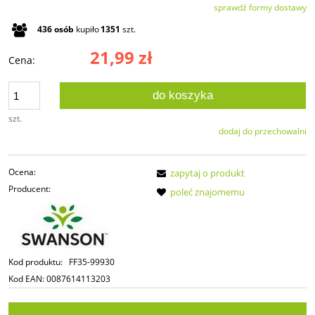
sprawdź formy dostawy
Cena nie zawiera ewentualnych kosztów płatności
436
osób
kupiło
1351
szt.
21,99 zł
Cena:
do koszyka
szt.
dodaj do przechowalni
Ocena:
zapytaj o produkt
Producent:
poleć znajomemu
Kod produktu:
FF35-99930
Kod EAN:
0087614113203