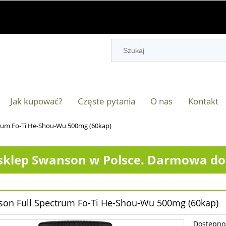
Jak kupować?
Częste pytania
O nas
Kontakt
rum Fo-Ti He-Shou-Wu 500mg (60kap)
klep Swanson w Polsce. Darmowa dos
on Full Spectrum Fo-Ti He-Shou-Wu 500mg (60kap)
Dostępno