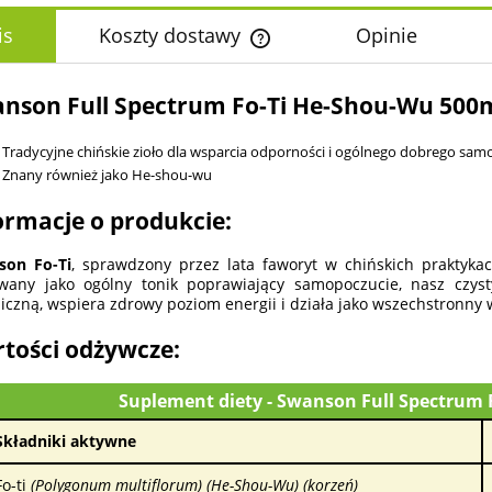
is
Koszty dostawy
Opinie
Cena nie zawiera ewentualnych k
nson Full Spectrum Fo-Ti He-Shou-Wu 500
płatności
Tradycyjne chińskie zioło dla wsparcia odporności i ogólnego dobrego sam
Znany również jako He-shou-wu
ormacje o produkcie:
son Fo-Ti
, sprawdzony przez lata faworyt w chińskich praktykac
wany jako ogólny tonik poprawiający samopoczucie, nasz czysty
iczną, wspiera zdrowy poziom energii i działa jako wszechstronny
tości odżywcze:
Suplement diety - Swanson Full Spectrum
Składniki aktywne
Fo-ti
(Polygonum multiflorum) (He-Shou-Wu) (korzeń)