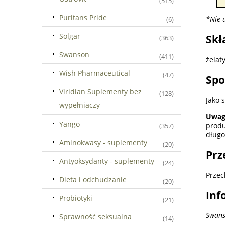
(515)
Puritans Pride
*Nie 
(6)
Solgar
Skł
(363)
Swanson
(411)
żelat
Wish Pharmaceutical
(47)
Spo
Viridian Suplementy bez
(128)
Jako 
wypełniaczy
Uwag
Yango
produ
(357)
długo
Aminokwasy - suplementy
(20)
Prz
Antyoksydanty - suplementy
(24)
Przec
Dieta i odchudzanie
(20)
Inf
Probiotyki
(21)
Swans
Sprawność seksualna
(14)