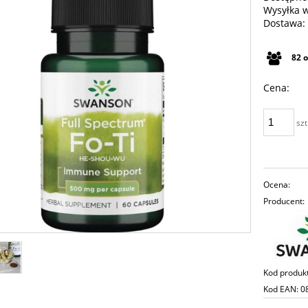
Wysyłka 
Dostawa:
Cena n
82
płatno
Cena:
szt
Ocena:
Producent:
Kod produk
Kod EAN:
0