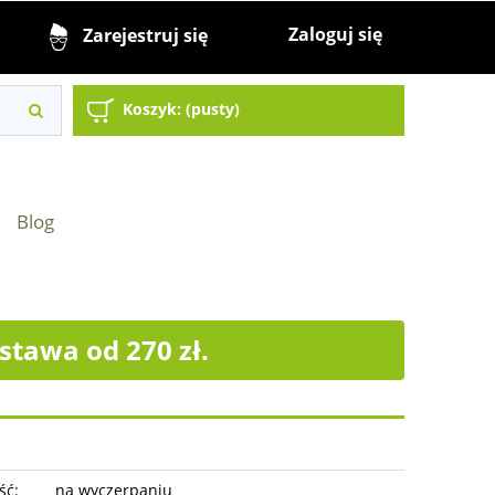
Zaloguj się
Zarejestruj się
Koszyk:
(pusty)
Blog
tawa od 270 zł.
ść:
na wyczerpaniu