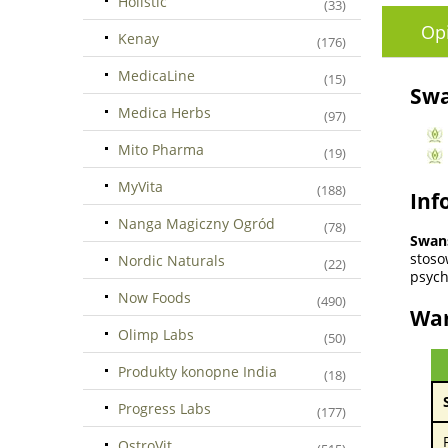
Holistic
(33)
Op
Kenay
(176)
MedicaLine
(15)
Swa
Medica Herbs
(97)
Mito Pharma
(19)
MyVita
(188)
Inf
Nanga Magiczny Ogród
(78)
Swan
stoso
Nordic Naturals
(22)
psych
Now Foods
(490)
War
Olimp Labs
(50)
Produkty konopne India
(18)
Progress Labs
(177)
OstroVit