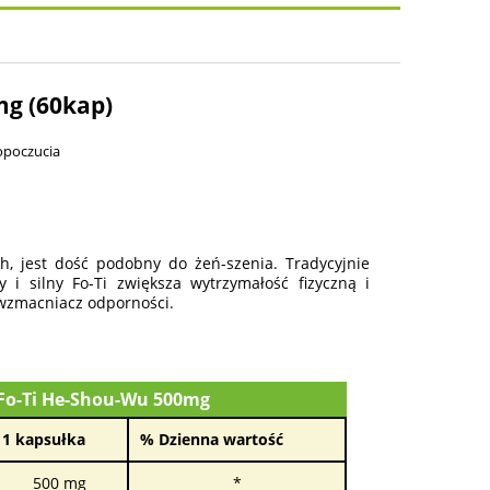
osztów
mg (60kap)
opoczucia
h, jest dość podobny do żeń-szenia. Tradycyjnie
 i silny Fo-Ti zwiększa wytrzymałość fizyczną i
 wzmacniacz odporności.
 Fo-Ti He-Shou-Wu 500mg
1 kapsułka
% Dzienna wartość
500 mg
*