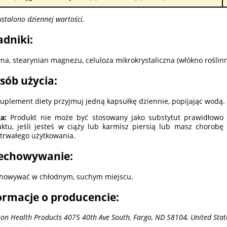
ustalono dziennej wartości.
adniki:
yna, stearynian magnezu, celuloza mikrokrystaliczna (włókno roślin
sób użycia:
suplement diety przyjmuj jedną kapsułkę dziennie, popijając wodą.
a:
Produkt nie może być stosowany jako substytut prawidłowo 
ktu, jeśli jesteś w ciąży lub karmisz piersią lub masz chorob
trwałego użytkowania.
echowywanie:
howywać w chłodnym, suchym miejscu.
ormacje o producencie:
on Health Products 4075 40th Ave South, Fargo, ND 58104, United Stat