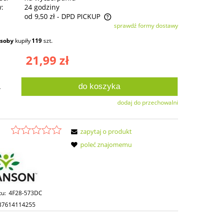
w:
24 godziny
od 9,50 zł
- DPD PICKUP
sprawdź formy dostawy
ie zawiera ewentualnych kosztów
osoby
kupiły
119
szt.
ści
21,99 zł
do koszyka
.
dodaj do przechowalni
zapytaj o produkt
poleć znajomemu
tu:
4F28-573DC
87614114255