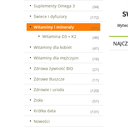
Suplementy Omega 3
(94)
Świece i dyfuzory
(172)
Wytwa
Witaminy i minerały
(205)
Witamina D3 + K2
(46)
NAJCZ
Witaminy dla kobiet
(41)
Witaminy dla mężczyzn
(16)
Zdrowa żywność BIO
(21)
Zdrowe tłuszcze
(11)
Zdrowie i uroda
(120)
Zioła
(51)
Krótka data
(131)
Nowości