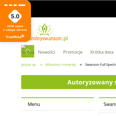
5.0
2016
opinii
z całego okresu
Nowości
Promocje
Krótka data
»
»
Jesteś w:
Witaminy i minerały
Swanson Full Spect
Autoryzowany s
Menu
Swans