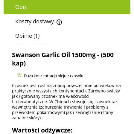
Opis
Koszty dostawy
Cena nie zawiera ewentualnych kosztów płatności
Opinie
(1)
Swanson Garlic Oil 1500mg - (500
kap)
Duża koncentracja oleju z czosnku
Czosnek jest rośliną znaną powszechnie od wieków na
praktycznie wszystkich kontynentach. Zarówno świeży
jak i gotowany czosnek ma właściwości
fitoterapeutyczne. W Chinach stosuje się czosnek tak
wewnętrznie (zaburzenia trawienia i problemy z
przewodem pokarmowym) jak i zewnętrznie (stany
zapalne skóry).
Wartości odżywcze: