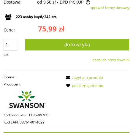
Dostawa:
od 9,50 zł
- DPD PICKUP
sprawdź formy dostawy
Cena nie zawiera ewentualnych kosztów płatności
223
osoby
kupiły
242
szt.
75,99 zł
Cena:
do koszyka
szt.
dodaj do przechowalni
Ocena:
zapytaj o produkt
Producent:
poleć znajomemu
Kod produktu:
FF35-99760
Kod EAN:
087614014029