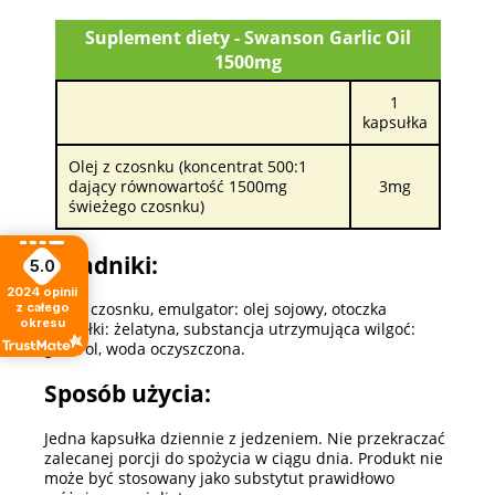
Suplement diety - Swanson Garlic Oil
1500mg
1
kapsułka
Olej z czosnku (koncentrat 500:1
dający równowartość 1500mg
3mg
świeżego czosnku)
Składniki:
5.0
2024
opinii
Olej z czosnku, emulgator: olej sojowy, otoczka
z całego
okresu
kapsułki: żelatyna, substancja utrzymująca wilgoć:
glicerol, woda oczyszczona.
Sposób użycia:
Jedna kapsułka dziennie z jedzeniem. Nie przekraczać
zalecanej porcji do spożycia w ciągu dnia. Produkt nie
może być stosowany jako substytut prawidłowo