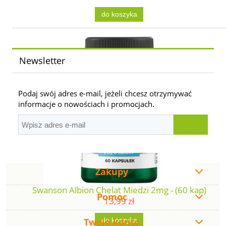
do koszyka
Newsletter
Podaj swój adres e-mail, jeżeli chcesz otrzymywać
informacje o nowościach i promocjach.
Zakupy
Swanson Albion Chelat Miedzi 2mg - (60 kap)
Pomoc
13,99 zł
Twoje konto
do koszyka