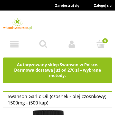
Zarejestruj się
Zaloguj się
Autoryzowany sklep Swanson w Polsce.
Darmowa dostawa już od 270 zł – wybrane
metody.
Swanson Garlic Oil (czosnek - olej czosnkowy)
1500mg - (500 kap)