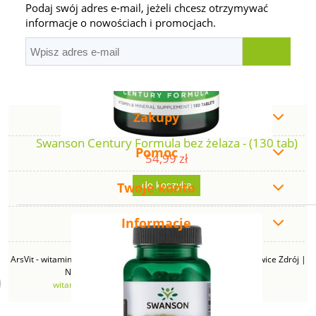
Podaj swój adres e-mail, jeżeli chcesz otrzymywać
informacje o nowościach i promocjach.
Zakupy
Swanson Century Formula bez żelaza - (130 tab)
Pomoc
54,99 zł
Twoje konto
do koszyka
Informacje
ArsVit - witaminyswanson.pl | ul. Zimowa 49B, 43-230 Goczałkowice Zdrój |
NIP: 6381219140 | REGON: 276280385 | Email:
witaminyswanson@gmail.com
| Telefon:
665 626 833