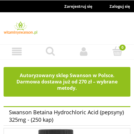
Zarejestruj się
Zaloguj się
Autoryzowany sklep Swanson w Polsce.
Darmowa dostawa już od 270 zł – wybrane
metody.
Swanson Betaina Hydrochloric Acid (pepsyny)
325mg - (250 kap)