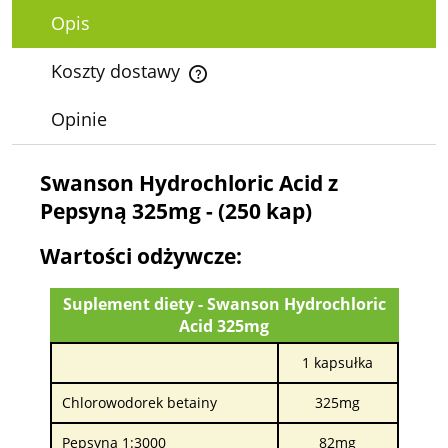
Opis
Koszty dostawy
Cena nie zawiera ewentualnych kosztów płatności
Opinie
Swanson Hydrochloric Acid z
Pepsyną 325mg - (250 kap)
Wartości odżywcze:
Suplement diety - Swanson Hydrochloric
Acid 325mg
1 kapsułka
Chlorowodorek betainy
325mg
Pepsyna 1:3000
82mg