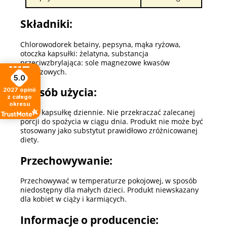
Składniki:
Chlorowodorek betainy, pepsyna, mąka ryżowa,
otoczka kapsułki: żelatyna, substancja
przeciwzbrylająca: sole magnezowe kwasów
tłuszczowych.
5.0
Sposób użycia:
2027
opinii
z całego
okresu
Jedną kapsułkę dziennie. Nie przekraczać zalecanej
porcji do spożycia w ciągu dnia. Produkt nie może być
stosowany jako substytut prawidłowo zróżnicowanej
diety.
Przechowywanie:
Przechowywać w temperaturze pokojowej, w sposób
niedostępny dla małych dzieci. Produkt niewskazany
dla kobiet w ciąży i karmiących.
Informacje o producencie: