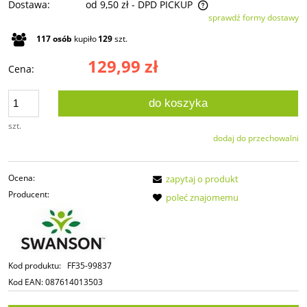
Dostawa:
od 9,50 zł
- DPD PICKUP
sprawdź formy dostawy
Cena nie zawiera ewentualnych kosztów płatności
117
osób
kupiło
129
szt.
129,99 zł
Cena:
do koszyka
szt.
dodaj do przechowalni
Ocena:
zapytaj o produkt
Producent:
poleć znajomemu
Kod produktu:
FF35-99837
Kod EAN:
087614013503