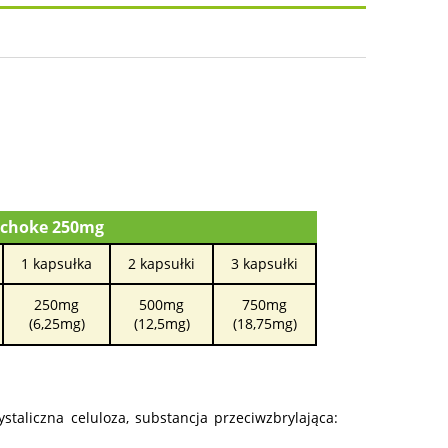
osztów
ichoke 250mg
1 kapsułka
2 kapsułki
3 kapsułki
250mg
500mg
750mg
(6,25mg)
(12,5mg)
(18,75mg)
ystaliczna celuloza, substancja przeciwzbrylająca: