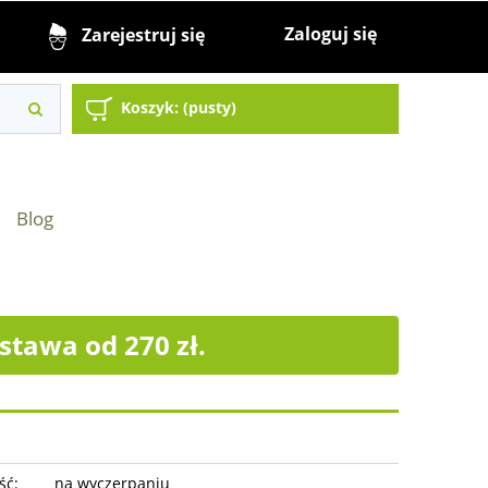
Zaloguj się
Zarejestruj się
Koszyk:
(pusty)
Blog
tawa od 270 zł.
ść:
na wyczerpaniu