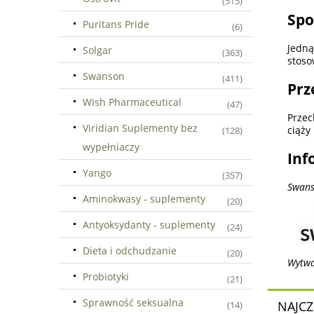
(515)
Spo
Puritans Pride
(6)
Jedną
Solgar
(363)
stoso
Swanson
(411)
Prz
Wish Pharmaceutical
(47)
Przec
Viridian Suplementy bez
ciąży
(128)
wypełniaczy
Inf
Yango
(357)
Swans
Aminokwasy - suplementy
(20)
Antyoksydanty - suplementy
(24)
Dieta i odchudzanie
(20)
Wytwa
Probiotyki
(21)
Sprawność seksualna
NAJCZ
(14)