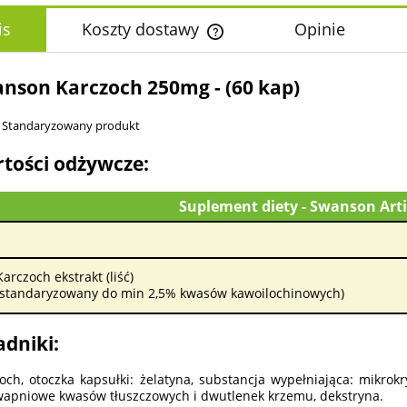
is
Koszty dostawy
Opinie
Cena nie zawiera ewentualnych k
nson Karczoch 250mg - (60 kap)
płatności
Standaryzowany produkt
tości odżywcze:
Suplement diety - Swanson Art
Karczoch ekstrakt (liść)
(standaryzowany do min 2,5% kwasów kawoilochinowych)
adniki:
och, otoczka kapsułki: żelatyna, substancja wypełniająca: mikrokr
wapniowe kwasów tłuszczowych i dwutlenek krzemu, dekstryna.