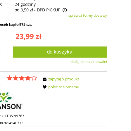
w:
24 godziny
od 9,50 zł
- DPD PICKUP
sprawdź formy dostawy
ie zawiera ewentualnych kosztów
osób
kupiło
975
szt.
ści
23,99 zł
do koszyka
.
dodaj do przechowalni
zapytaj o produkt
poleć znajomemu
tu:
FF35-99767
087614140773