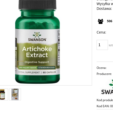
Wysyłka 
Dostawa:
Cena n
506
płatno
Cena:
szt
Ocena:
Producent:
Kod produk
Kod EAN:
0