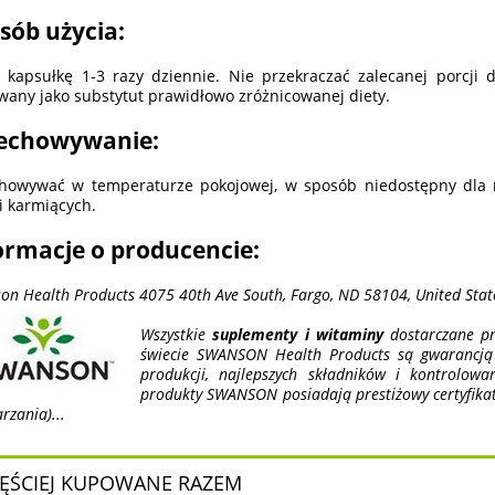
sób użycia:
 kapsułkę 1-3 razy dziennie. Nie przekraczać zalecanej porcji
wany jako substytut prawidłowo zróżnicowanej diety.
echowywanie:
howywać w temperaturze pokojowej, w sposób niedostępny dla m
 i karmiących.
ormacje o producencie:
on Health Products 4075 40th Ave South, Fargo, ND 58104, United Stat
Wszystkie
suplementy i witaminy
dostarczane pr
świecie SWANSON Health Products są gwarancją n
produkcji, najlepszych składników i kontrolow
produkty SWANSON posiadają prestiżowy certyfika
rzania)...
ĘŚCIEJ KUPOWANE RAZEM