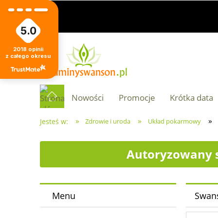
5.0
2018
opinii
z całego okresu
Nowości
Promocje
Krótka data
»
»
»
Jesteś w:
Zdrowie i uroda
Układ pokarmowy
Autoryzowany s
Menu
Swans