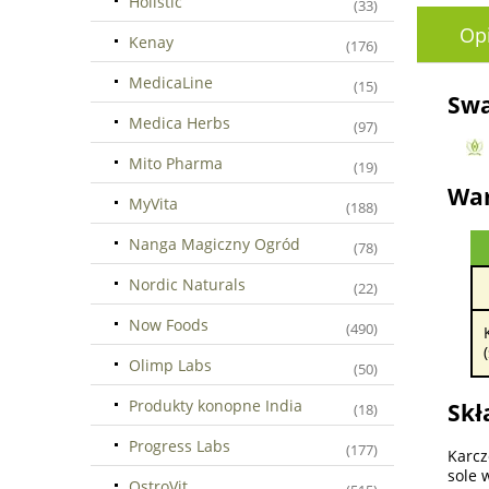
Holistic
(33)
Op
Kenay
(176)
MedicaLine
(15)
Swa
Medica Herbs
(97)
Mito Pharma
(19)
War
MyVita
(188)
Nanga Magiczny Ogród
(78)
Nordic Naturals
(22)
Now Foods
(490)
Olimp Labs
(50)
Produkty konopne India
Skł
(18)
Progress Labs
(177)
Karcz
sole 
OstroVit