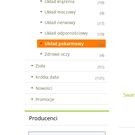
Układ krążenia
(10)
Układ moczowy
(4)
Układ nerwowy
(17)
Układ odpornościowy
(10)
Układ pokarmowy
(26)
Zdrowe oczy
(4)
Zioła
(51)
Krótka data
(131)
Nowości
Swan
Promocje
Producenci