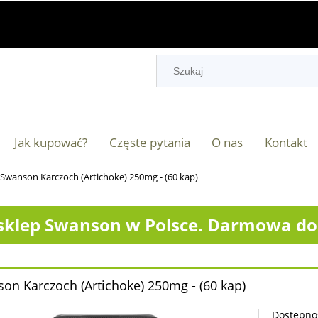
Jak kupować?
Częste pytania
O nas
Kontakt
Swanson Karczoch (Artichoke) 250mg - (60 kap)
klep Swanson w Polsce. Darmowa dos
on Karczoch (Artichoke) 250mg - (60 kap)
Dostępno