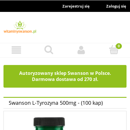
Zarejestruj się
Zaloguj się
Autoryzowany sklep Swanson w Polsce.
Darmowa dostawa od 270 zł.
Swanson L-Tyrozyna 500mg - (100 kap)