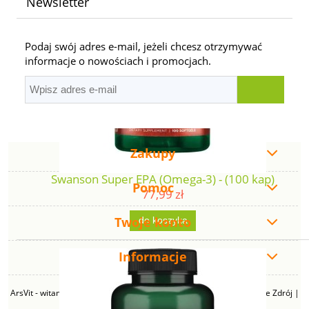
Newsletter
Podaj swój adres e-mail, jeżeli chcesz otrzymywać
informacje o nowościach i promocjach.
Zakupy
Swanson Super EPA (Omega-3) - (100 kap)
Pomoc
77,99 zł
Twoje konto
do koszyka
Informacje
ArsVit - witaminyswanson.pl | ul. Zimowa 49B, 43-230 Goczałkowice Zdrój |
NIP: 6381219140 | REGON: 276280385 | Email: