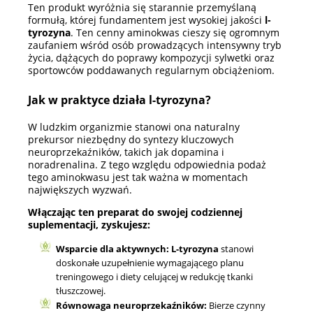
Ten produkt wyróżnia się starannie przemyślaną
formułą, której fundamentem jest wysokiej jakości
l-
tyrozyna
. Ten cenny aminokwas cieszy się ogromnym
zaufaniem wśród osób prowadzących intensywny tryb
życia, dążących do poprawy kompozycji sylwetki oraz
sportowców poddawanych regularnym obciążeniom.
Jak w praktyce działa l-tyrozyna?
W ludzkim organizmie stanowi ona naturalny
prekursor niezbędny do syntezy kluczowych
neuroprzekaźników, takich jak dopamina i
noradrenalina. Z tego względu odpowiednia podaż
tego aminokwasu jest tak ważna w momentach
największych wyzwań.
Włączając ten preparat do swojej codziennej
suplementacji, zyskujesz:
Wsparcie dla aktywnych:
L-tyrozyna
stanowi
doskonałe uzupełnienie wymagającego planu
treningowego i diety celującej w redukcję tkanki
tłuszczowej.
Równowaga neuroprzekaźników:
Bierze czynny