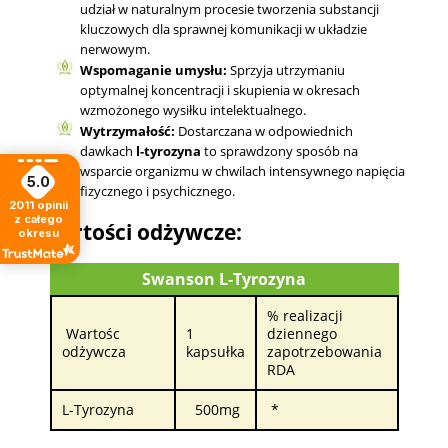
udział w naturalnym procesie tworzenia substancji
kluczowych dla sprawnej komunikacji w układzie
nerwowym.
Wspomaganie umysłu:
Sprzyja utrzymaniu
optymalnej koncentracji i skupienia w okresach
wzmożonego wysiłku intelektualnego.
Wytrzymałość:
Dostarczana w odpowiednich
dawkach
l-tyrozyna
to sprawdzony sposób na
wsparcie organizmu w chwilach intensywnego napięcia
5.0
fizycznego i psychicznego.
2011
opinii
z całego
Wartości odżywcze:
okresu
Swanson L-Tyrozyna
% realizacji
Wartośc
1
dziennego
odżywcza
kapsułka
zapotrzebowania
RDA
L-Tyrozyna
500mg
*