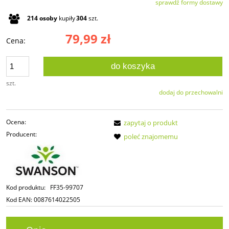
sprawdź formy dostawy
Cena nie zawiera ewentualnych kosztów płatności
214
osoby
kupiły
304
szt.
79,99 zł
Cena:
do koszyka
szt.
dodaj do przechowalni
Ocena:
zapytaj o produkt
Producent:
poleć znajomemu
Kod produktu:
FF35-99707
Kod EAN:
0087614022505