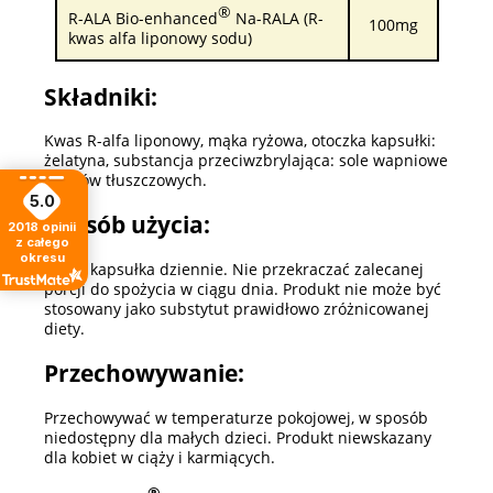
®
R-ALA Bio-enhanced
Na-RALA (R-
100mg
kwas alfa liponowy sodu)
Składniki:
Kwas R-alfa liponowy, mąka ryżowa, otoczka kapsułki:
żelatyna, substancja przeciwzbrylająca: sole wapniowe
kwasów tłuszczowych.
5.0
Sposób użycia:
2018
opinii
z całego
okresu
Jedna kapsułka dziennie. Nie przekraczać zalecanej
porcji do spożycia w ciągu dnia. Produkt nie może być
stosowany jako substytut prawidłowo zróżnicowanej
diety.
Przechowywanie:
Przechowywać w temperaturze pokojowej, w sposób
niedostępny dla małych dzieci. Produkt niewskazany
dla kobiet w ciąży i karmiących.
®