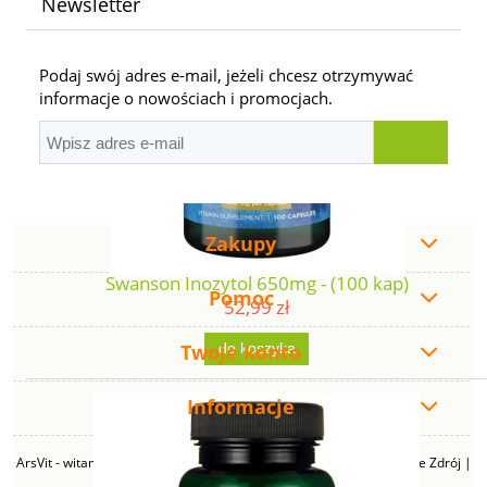
Newsletter
Podaj swój adres e-mail, jeżeli chcesz otrzymywać
informacje o nowościach i promocjach.
Zakupy
Swanson Inozytol 650mg - (100 kap)
Pomoc
52,99 zł
Twoje konto
do koszyka
Informacje
ArsVit - witaminyswanson.pl | ul. Zimowa 49B, 43-230 Goczałkowice Zdrój |
NIP: 6381219140 | REGON: 276280385 | Email: