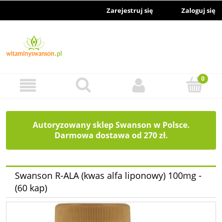
Zarejestruj się
Zaloguj się
Autoryzowany sklep Swanson w Polsce.
Darmowa dostawa od 270 zł.
Swanson R-ALA (kwas alfa liponowy) 100mg -
(60 kap)