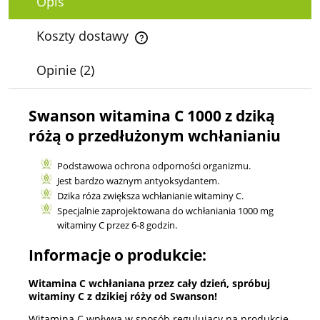
Opis
Koszty dostawy
Cena nie zawiera ewentualnych kosztów płatności
Opinie
(2)
Swanson witamina C 1000 z dziką
różą o przedłużonym wchłanianiu
Podstawowa ochrona odporności organizmu.
Jest bardzo ważnym antyoksydantem.
Dzika róża zwiększa wchłanianie witaminy C.
Specjalnie zaprojektowana do wchłaniania 1000 mg
witaminy C przez 6-8 godzin.
Informacje o produkcie:
Witamina C wchłaniana przez cały dzień, spróbuj
witaminy C z dzikiej róży od Swanson!
Witamina C wpływa w sposób regulujący na produkcję