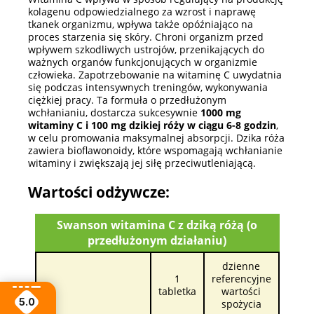
kolagenu odpowiedzialnego za wzrost i naprawę
tkanek organizmu, wpływa także opóźniająco na
proces starzenia się skóry. Chroni organizm przed
wpływem szkodliwych ustrojów, przenikających do
ważnych organów funkcjonujących w organizmie
człowieka. Zapotrzebowanie na witaminę C uwydatnia
się podczas intensywnych treningów, wykonywania
ciężkiej pracy. Ta formuła o przedłużonym
wchłanianiu, dostarcza sukcesywnie
1000 mg
witaminy C i 100 mg dzikiej róży w ciągu 6-8 godzin
,
w celu promowania maksymalnej absorpcji. Dzika róża
zawiera bioflawonoidy, które wspomagają wchłanianie
witaminy i zwiększają jej siłę przeciwutleniającą.
Wartości odżywcze:
Swanson witamina C z dziką różą (o
przedłużonym działaniu)
dzienne
1
referencyjne
tabletka
wartości
5.0
spożycia