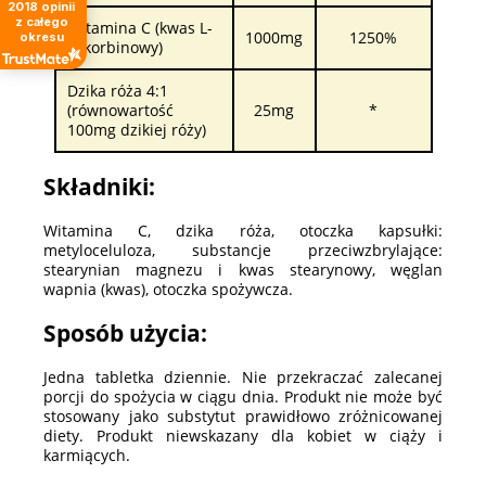
2018
opinii
z całego
Witamina C (kwas L-
1000mg
1250%
okresu
askorbinowy)
Dzika róża 4:1
(równowartość
25mg
*
100mg dzikiej róży)
Składniki:
Witamina C, dzika róża, otoczka kapsułki:
metyloceluloza, substancje przeciwzbrylające:
stearynian magnezu i kwas stearynowy, węglan
wapnia (kwas), otoczka spożywcza.
Sposób użycia:
Jedna tabletka dziennie. Nie przekraczać zalecanej
porcji do spożycia w ciągu dnia. Produkt nie może być
stosowany jako substytut prawidłowo zróżnicowanej
diety. Produkt niewskazany dla kobiet w ciąży i
karmiących.