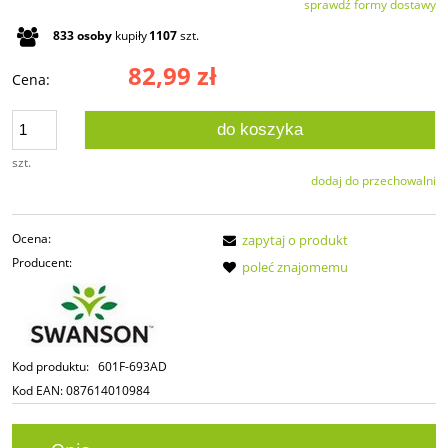
sprawdź formy dostawy
Cena nie zawiera ewentualnych kosztów płatności
833
osoby
kupiły
1107
szt.
82,99 zł
Cena:
do koszyka
szt.
dodaj do przechowalni
Ocena:
zapytaj o produkt
Producent:
poleć znajomemu
Kod produktu:
601F-693AD
Kod EAN:
087614010984