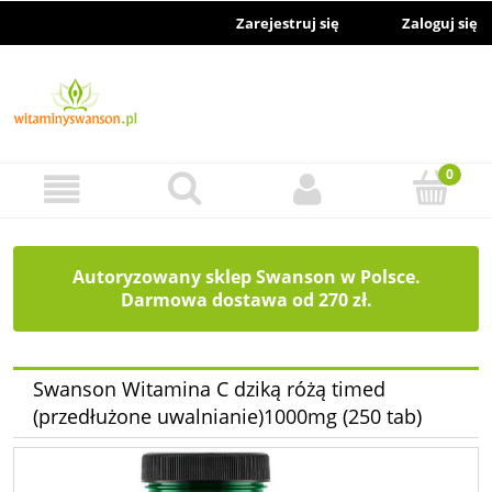
Zarejestruj się
Zaloguj się
Autoryzowany sklep Swanson w Polsce.
Darmowa dostawa od 270 zł.
Swanson Witamina C dziką różą timed
(przedłużone uwalnianie)1000mg (250 tab)