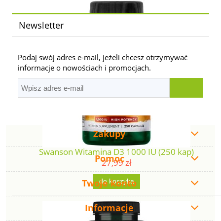
Newsletter
Podaj swój adres e-mail, jeżeli chcesz otrzymywać
informacje o nowościach i promocjach.
Zakupy
Swanson Witamina D3 1000 IU (250 kap)
Pomoc
27,99 zł
Twoje konto
do koszyka
Informacje