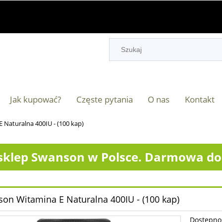
Jak kupować?
Częste pytania
O nas
Kontakt
Naturalna 400IU - (100 kap)
klep Swanson w Polsce. Darmowa dos
on Witamina E Naturalna 400IU - (100 kap)
Dostępno