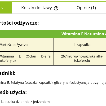
is
Koszty dostawy
Opinie
(1)
Cena nie zawiera ewentualnych k
tości odżywcze:
płatności
Witamina E Naturalna 
Wartość odżywcza
1 kapsułka
Witamina E (Octan D-alfa
267mg równoważnika alfa-
tokoferylu)
tokoferolu
adniki:
ina E, żelatyna (otoczka kapsułki), gliceryna (substyancja utrzymuj
sób użycia:
 kapsułka dziennie z jedzeniem