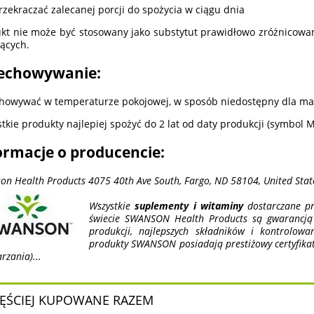
rzekraczać zalecanej porcji do spożycia w ciągu dnia
kt nie może być stosowany jako substytut prawidłowo zróżnicowane
ących.
echowywanie:
howywać w temperaturze pokojowej, w sposób niedostępny dla mał
tkie produkty najlepiej spożyć do 2 lat od daty produkcji (symbol 
ormacje o producencie:
on Health Products 4075 40th Ave South, Fargo, ND 58104, United Stat
Wszystkie
suplementy i witaminy
dostarczane pr
świecie SWANSON Health Products są gwarancją n
produkcji, najlepszych składników i kontrolow
produkty SWANSON posiadają prestiżowy certyfika
rzania)...
ĘŚCIEJ KUPOWANE RAZEM