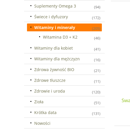
Suplementy Omega 3
(94)
Świece i dyfuzory
(172)
Witaminy i minerały
(205)
Witamina D3 + K2
(46)
Witaminy dla kobiet
(41)
Witaminy dla mężczyzn
(16)
Zdrowa żywność BIO
(21)
Zdrowe tłuszcze
(11)
Zdrowie i uroda
(120)
Swa
Zioła
(51)
Krótka data
(131)
Nowości