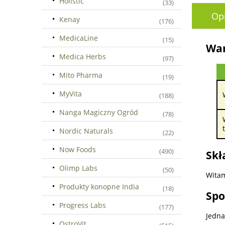
Holistic
(33)
Op
Kenay
(176)
MedicaLine
(15)
War
Medica Herbs
(97)
Mito Pharma
(19)
MyVita
(188)
Nanga Magiczny Ogród
(78)
Nordic Naturals
(22)
Now Foods
(490)
Skł
Olimp Labs
(50)
Witam
Produkty konopne India
(18)
Spo
Progress Labs
(177)
Jedna
OstroVit