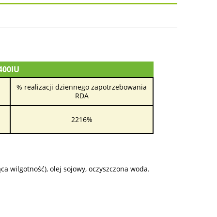
osztów
400IU
% realizacji dziennego zapotrzebowania
RDA
2216%
ąca wilgotność), olej sojowy, oczyszczona woda.