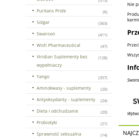
(515)
Nie p
Puritans Pride
(6)
Produ
karmi
Solgar
(363)
Prz
Swanson
(411)
Przec
Wish Pharmaceutical
(47)
Wszys
Viridian Suplementy bez
(128)
wypełniaczy
Inf
Yango
(357)
Swans
Aminokwasy - suplementy
(20)
Antyoksydanty - suplementy
(24)
Dieta i odchudzanie
(20)
Wytwa
Probiotyki
(21)
NAJCZ
Sprawność seksualna
(14)