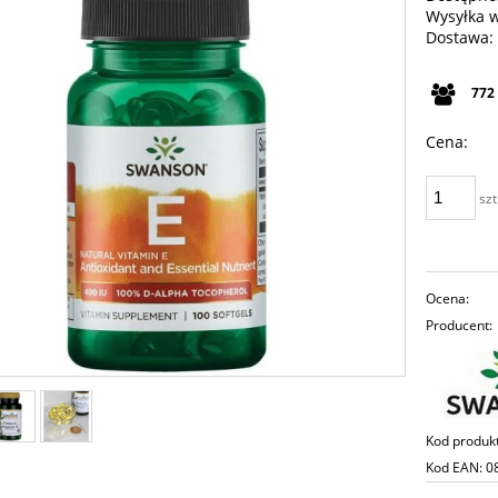
Wysyłka 
Dostawa:
Cena n
772
płatno
Cena:
szt
Ocena:
Producent:
Kod produk
Kod EAN:
0