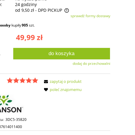
w:
24 godziny
od 9,50 zł
- DPD PICKUP
sprawdź formy dostawy
ie zawiera ewentualnych kosztów
osoby
kupiły
905
szt.
ści
49,99 zł
do koszyka
.
dodaj do przechowalni
zapytaj o produkt
poleć znajomemu
tu:
3DC5-35820
87614011400