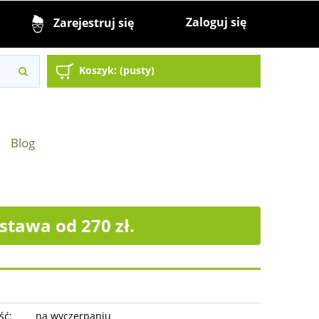
Zaloguj się
Zarejestruj się
Koszyk:
(pusty)
Blog
tawa od 270 zł.
ść:
na wyczerpaniu