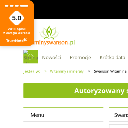
5.0
2018
opinii
z całego okresu
Nowości
Promocje
Krótka data
»
»
Jesteś w:
Witaminy i minerały
Swanson Witamina E 
Autoryzowany s
Menu
Swans