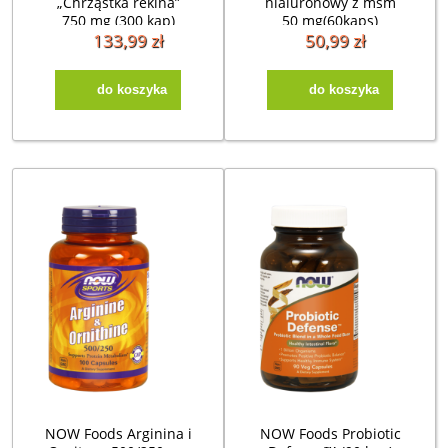
„Chrząstka rekina”
hialuronowy z msm
750 mg (300 kap)
50 mg(60kaps)
133,99 zł
50,99 zł
do koszyka
do koszyka
NOW Foods Arginina i
NOW Foods Probiotic