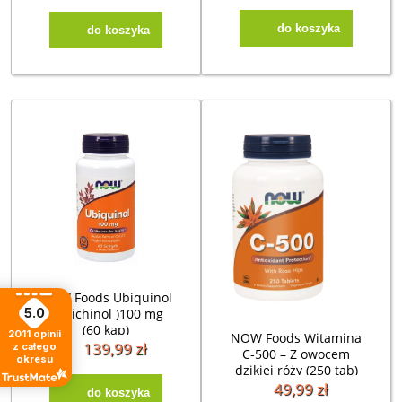
do koszyka
do koszyka
NOW Foods Ubiquinol
5.0
( ubichinol )100 mg
(60 kap)
2011
opinii
NOW Foods Witamina
139,99 zł
z całego
C-500 – Z owocem
okresu
dzikiej róży (250 tab)
49,99 zł
do koszyka