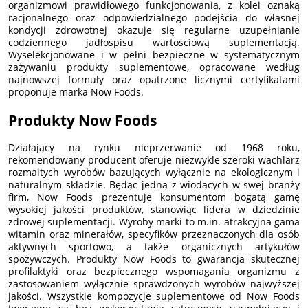
organizmowi prawidłowego funkcjonowania, z kolei oznaką
racjonalnego oraz odpowiedzialnego podejścia do własnej
kondycji zdrowotnej okazuje się regularne uzupełnianie
codziennego jadłospisu wartościową suplementacją.
Wyselekcjonowane i w pełni bezpieczne w systematycznym
zażywaniu produkty suplementowe, opracowane według
najnowszej formuły oraz opatrzone licznymi certyfikatami
proponuje marka Now Foods.
Produkty Now Foods
Działający na rynku nieprzerwanie od 1968 roku,
rekomendowany producent oferuje niezwykle szeroki wachlarz
rozmaitych wyrobów bazujących wyłącznie na ekologicznym i
naturalnym składzie. Będąc jedną z wiodących w swej branży
firm, Now Foods prezentuje konsumentom bogatą gamę
wysokiej jakości produktów, stanowiąc lidera w dziedzinie
zdrowej suplementacji. Wyroby marki to m.in. atrakcyjna gama
witamin oraz minerałów, specyfików przeznaczonych dla osób
aktywnych sportowo, a także organicznych artykułów
spożywczych. Produkty Now Foods to gwarancja skutecznej
profilaktyki oraz bezpiecznego wspomagania organizmu z
zastosowaniem wyłącznie sprawdzonych wyrobów najwyższej
jakości. Wszystkie kompozycje suplementowe od Now Foods