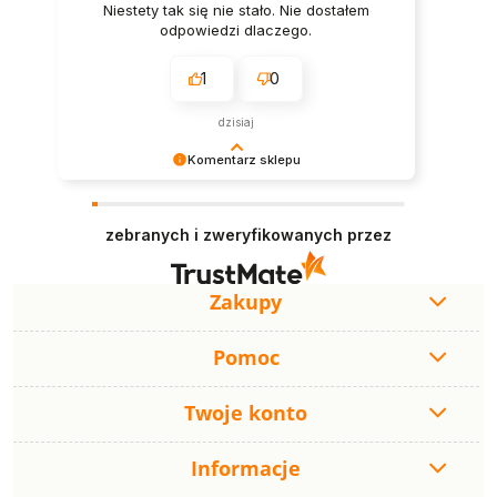
Niestety tak się nie stało. Nie dostałem
odpowiedzi dlaczego.
1
0
dzisiaj
Komentarz sklepu
Jest nam bardzo miło czytać tak pozytywną
recenzję. Dziękujemy i zapraszamy ponownie –
zebranych i zweryfikowanych przez
zawsze z przyjemnością służymy pomocą.
Zakupy
Pomoc
Twoje konto
Informacje