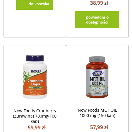
38,99 zł
do koszyka
powiadom o
dostępności
Now Foods MCT OIL
Now Foods Cranberry
1000 mg (150 kap)
(Żurawina) 700mg(100
kap)
57,99 zł
59,99 zł