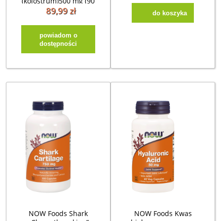
(kolostrum)500 mg (90
kap)
89,99 zł
do koszyka
powiadom o
dostępności
NOW Foods Shark
NOW Foods Kwas