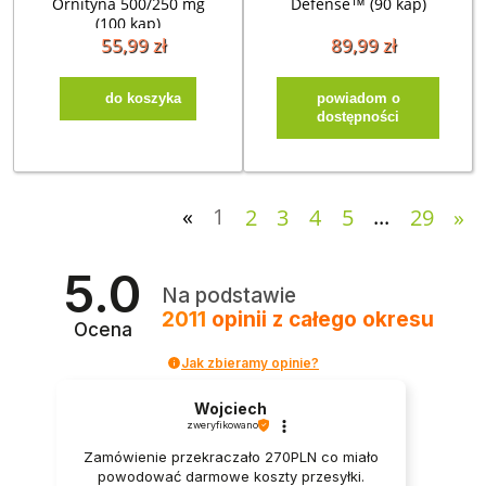
Ornityna 500/250 mg
Defense™ (90 kap)
(100 kap)
55,99 zł
89,99 zł
do koszyka
powiadom o
dostępności
«
1
2
3
4
5
...
29
»
5.0
Na podstawie
2011
opinii
z całego okresu
Ocena
Jak zbieramy opinie?
Wojciech
zweryfikowano
Zamówienie przekraczało 270PLN co miało
powodować darmowe koszty przesyłki.