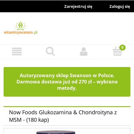
Zarejestruj się
Zaloguj się
Autoryzowany sklep Swanson w Polsce.
Darmowa dostawa już od 270 zł – wybrane
metody.
Now Foods Glukozamina & Chondroityna z
MSM - (180 kap)