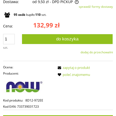
Dostawa:
od 9,50 zł
- DPD PICKUP
sprawdź formy dostawy
Cena nie zawiera ewentualnych kosztów płatności
95
osób
kupiło
110
szt.
132,99 zł
Cena:
do koszyka
szt.
dodaj do przechowalni
Ocena:
zapytaj o produkt
Producent:
poleć znajomemu
Kod produktu:
8D12-972EE
Kod EAN:
733739031723