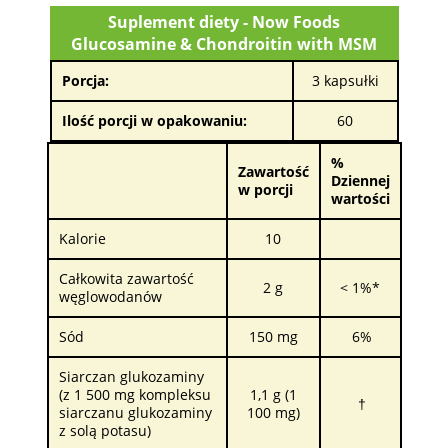
Suplement diety - Now Foods
Glucosamine & Chondroitin with MSM
Porcja:
3 kapsułki
Ilość porcji w opakowaniu:
60
%
Zawartość
Dziennej
w porcji
wartości
Kalorie
10
Całkowita zawartość
2 g
< 1%*
węglowodanów
Sód
150 mg
6%
Siarczan glukozaminy
(z 1 500 mg kompleksu
1,1 g (1
†
siarczanu glukozaminy
100 mg)
z solą potasu)