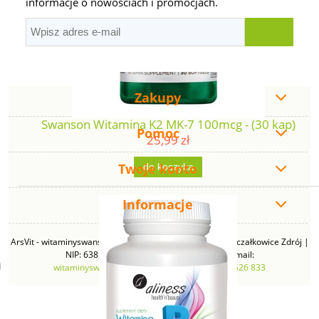
informacje o nowościach i promocjach.
Zakupy
Swanson Witamina K2 MK-7 100mcg - (30 kap)
Pomoc
25,99 zł
Twoje konto
do koszyka
Informacje
ArsVit - witaminyswanson.pl | ul. Zimowa 49B, 43-230 Goczałkowice Zdrój |
NIP: 6381219140 | REGON: 276280385 | Email:
witaminyswanson@gmail.com
| Telefon:
665 626 833