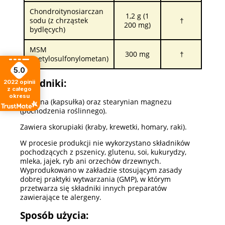
Chondroitynosiarczan
1,2 g (1
sodu (z chrząstek
†
200 mg)
bydlęcych)
MSM
300 mg
†
(metylosulfonylometan)
5.0
Składniki:
2022
opinii
z całego
okresu
Żelatyna (kapsułka) oraz stearynian magnezu
(pochodzenia roślinnego).
Zawiera skorupiaki (kraby, krewetki, homary, raki).
W procesie produkcji nie wykorzystano składników
pochodzących z pszenicy, glutenu, soi, kukurydzy,
mleka, jajek, ryb ani orzechów drzewnych.
Wyprodukowano w zakładzie stosującym zasady
dobrej praktyki wytwarzania (GMP), w którym
przetwarza się składniki innych preparatów
zawierające te alergeny.
Sposób użycia: