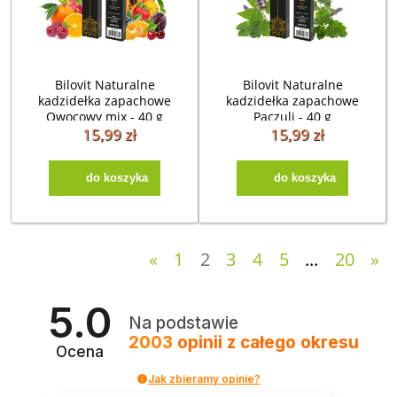
Bilovit Naturalne
Bilovit Naturalne
kadzidełka zapachowe
kadzidełka zapachowe
Owocowy mix - 40 g
Paczuli - 40 g
15,99 zł
15,99 zł
do koszyka
do koszyka
«
1
2
3
4
5
...
20
»
5.0
Na podstawie
2003
opinii
z całego okresu
Ocena
Jak zbieramy opinie?