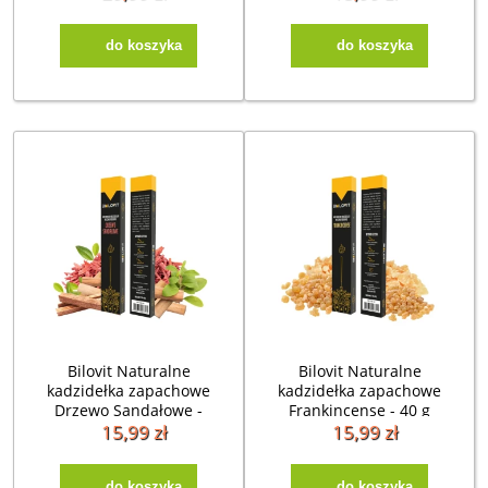
ceramiczną
podstawką
do koszyka
do koszyka
Bilovit Naturalne
Bilovit Naturalne
kadzidełka zapachowe
kadzidełka zapachowe
Drzewo Sandałowe -
Frankincense - 40 g
40 g
15,99 zł
15,99 zł
do koszyka
do koszyka