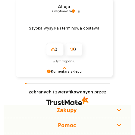
Alicja
zweryfikowano
Szybka wysyłka i terminowa dostawa
0
0
w tym tygodniu
Komentarz sklepu
Dziękujemy za poświęcony czas na podzielenie
się swoim doświadczeniem. Twoje słowa to dla
zebranych i zweryfikowanych przez
nas najlepsza motywacja do dalszego rozwoju.
Staramy się, aby zakupy w naszym sklepie były
wygodne, szybkie i satysfakcjonujące. Miło
wiedzieć, że nasze starania są doceniane.
Zakupy
Pomoc